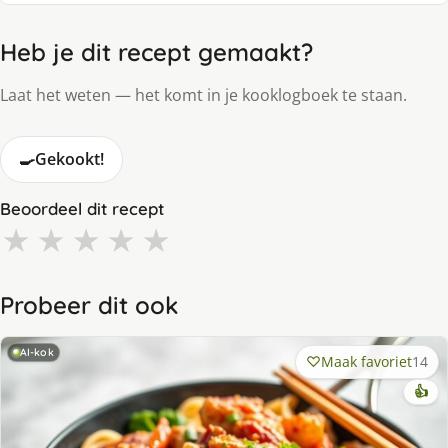
Heb je dit recept gemaakt?
Laat het weten — het komt in je kooklogboek te staan.
🍳
Gekookt!
Beoordeel dit recept
★
★
★
★
★
Probeer dit ook
AI-kok
Maak favoriet
14
👍