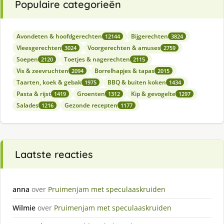
Populaire categorieën
Avondeten & hoofdgerechten
Bijgerechten
12144
3824
Vleesgerechten
Voorgerechten & amuses
3024
2759
Soepen
Toetjes & nagerechten
2120
2115
Vis & zeevruchten
Borrelhapjes & tapas
2094
2015
Taarten, koek & gebak
BBQ & buiten koken
1975
1434
Pasta & rijst
Groenten
Kip & gevogelte
1419
1312
1297
Salades
Gezonde recepten
1216
1177
Laatste reacties
anna
over
Pruimenjam met speculaaskruiden
Wilmie
over
Pruimenjam met speculaaskruiden