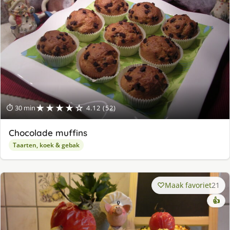
★★★★☆
⏱ 30 min
4.12 (52)
Chocolade muffins
Taarten, koek & gebak
Maak favoriet
21
👍