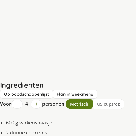
Ingrediënten
Op boodschappenlijst
Plan in weekmenu
−
+
Voor
4
personen
Metrisch
US cups/oz
600 g varkenshaasje
2 dunne chorizo's