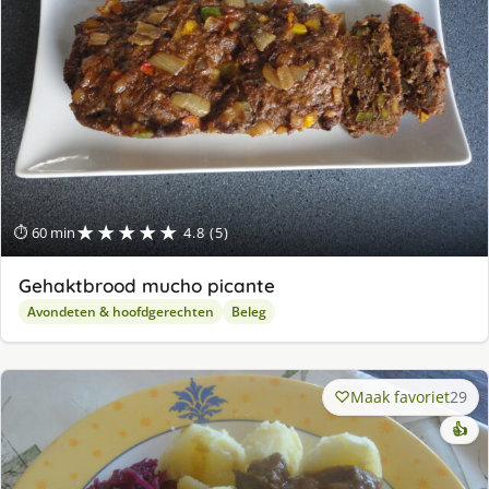
★★★★★
⏱ 60 min
4.8 (5)
Gehaktbrood mucho picante
Avondeten & hoofdgerechten
Beleg
Maak favoriet
29
👍