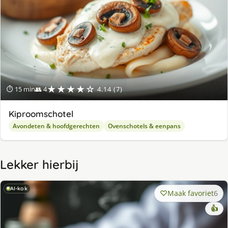
★★★★☆
⏱ 15 min
👥 4
4.14 (7)
Kiproomschotel
Avondeten & hoofdgerechten
Ovenschotels & eenpans
Lekker hierbij
AI-kok
Maak favoriet
6
👍