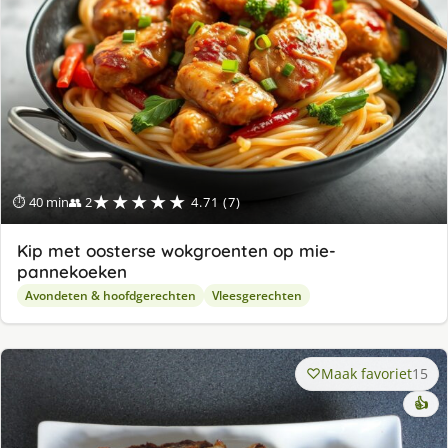
★★★★★
⏱ 40 min
👥 2
4.71 (7)
Kip met oosterse wokgroenten op mie-
pannekoeken
Avondeten & hoofdgerechten
Vleesgerechten
Maak favoriet
15
👍