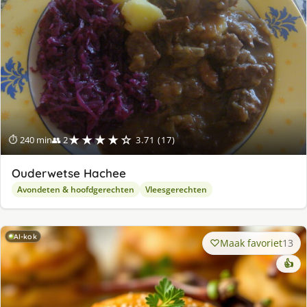
★★★★☆
⏱ 240 min
👥 2
3.71 (17)
Ouderwetse Hachee
Avondeten & hoofdgerechten
Vleesgerechten
AI-kok
Maak favoriet
13
👍