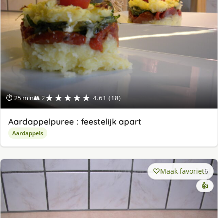
★★★★★
⏱ 25 min
👥 2
4.61 (18)
Aardappelpuree : feestelijk apart
Aardappels
Maak favoriet
6
👍