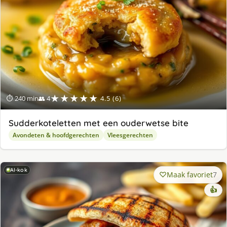
★★★★★
⏱ 240 min
👥 4
4.5 (6)
Sudderkoteletten met een ouderwetse bite
Avondeten & hoofdgerechten
Vleesgerechten
AI-kok
Maak favoriet
7
👍