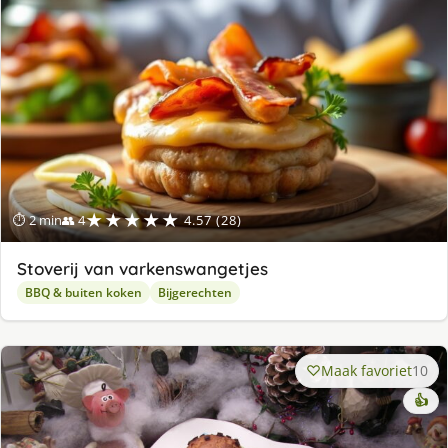
★★★★★
⏱ 2 min
👥 4
4.57 (28)
Stoverij van varkenswangetjes
BBQ & buiten koken
Bijgerechten
Maak favoriet
10
👍