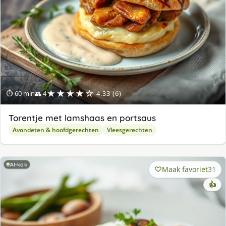
★★★★☆
⏱ 60 min
👥 4
4.33 (6)
Torentje met lamshaas en portsaus
Avondeten & hoofdgerechten
Vleesgerechten
AI-kok
Maak favoriet
31
👍