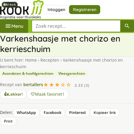
AI-kok
AI-kok
AI-kok
AI-kok
AI-kok
Inloggen
Registreren
Zoek een recept
Menu
Varkenshaasje met chorizo en
kerrieschuim
U bent hier:
Home
›
Recepten
›
Varkenshaasje met chorizo en
kerrieschuim
Avondeten & hoofdgerechten
Vleesgerechten
★★★☆☆
Recept van
bertallers
3.33 (3)
Maak favoriet
1
👍
Lekker!
Delen:
WhatsApp
Facebook
Pinterest
Kopieer link
Print