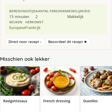
BEREIDINGSTIJD
AANTAL PERSONEN
MOEILIJKHEID
15 minuten
2
Makkelijk
KEUKEN
HERKOMST
Europese
Frankrijk
Direct naar recept ↓
Beoordeel dit recept ★
Misschien ook lekker
Ravigottesaus
French dressing
Duxelles