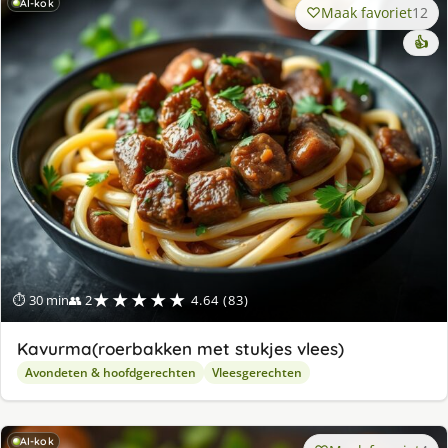
AI-kok
Maak favoriet
12
👍
★★★★★
⏱ 30 min
👥 2
4.64 (83)
Kavurma(roerbakken met stukjes vlees)
Avondeten & hoofdgerechten
Vleesgerechten
AI-kok