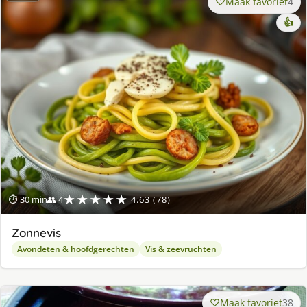
Maak favoriet
4
👍
★★★★★
⏱ 30 min
👥 4
4.63 (78)
Zonnevis
Avondeten & hoofdgerechten
Vis & zeevruchten
Maak favoriet
38