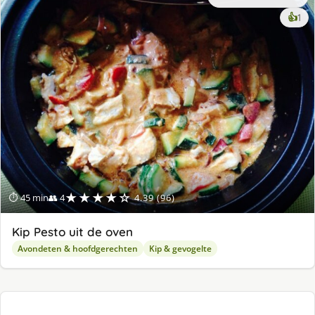
ke
👍
1
lek
ge
★★★★☆
⏱ 45 min
👥 4
4.39 (96)
Kip Pesto uit de oven
Avondeten & hoofdgerechten
Kip & gevogelte