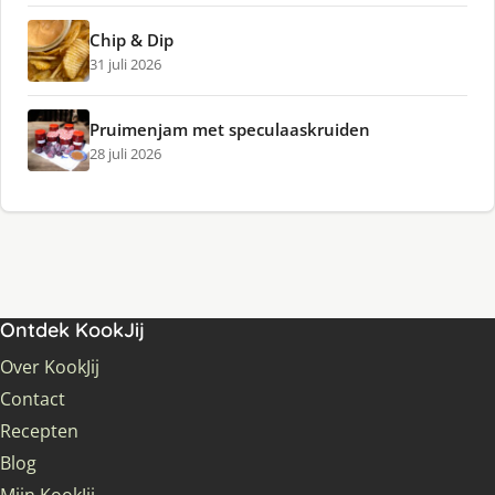
Chip & Dip
31 juli 2026
Pruimenjam met speculaaskruiden
28 juli 2026
Ontdek KookJij
Over KookJij
Contact
Recepten
Blog