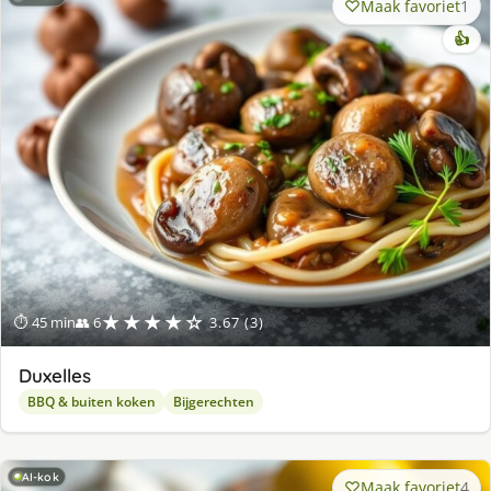
Maak favoriet
1
👍
★★★★☆
⏱ 45 min
👥 6
3.67 (3)
Duxelles
BBQ & buiten koken
Bijgerechten
AI-kok
Maak favoriet
4