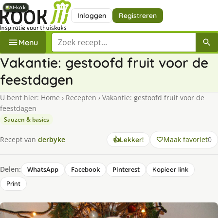
AI-kok
AI-kok
AI-kok
AI-kok
AI-kok
AI-kok
AI-kok
AI-kok
Inloggen
Registreren
Zoek een recept
Menu
Vakantie: gestoofd fruit voor de
feestdagen
U bent hier:
Home
›
Recepten
›
Vakantie: gestoofd fruit voor de
feestdagen
Sauzen & basics
Maak favoriet
0
Recept van
derbyke
👍
Lekker!
Delen:
WhatsApp
Facebook
Pinterest
Kopieer link
Print