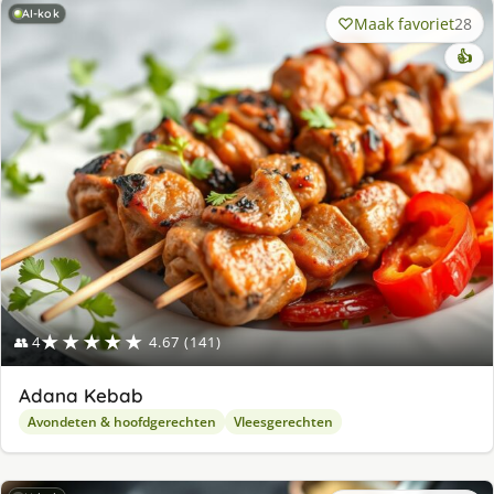
AI-kok
Maak favoriet
28
👍
★★★★★
👥 4
4.67 (141)
Adana Kebab
Avondeten & hoofdgerechten
Vleesgerechten