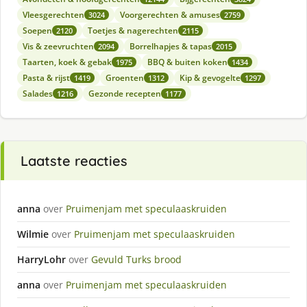
Vleesgerechten
Voorgerechten & amuses
3024
2759
Soepen
Toetjes & nagerechten
2120
2115
Vis & zeevruchten
Borrelhapjes & tapas
2094
2015
Taarten, koek & gebak
BBQ & buiten koken
1975
1434
Pasta & rijst
Groenten
Kip & gevogelte
1419
1312
1297
Salades
Gezonde recepten
1216
1177
Laatste reacties
anna
over
Pruimenjam met speculaaskruiden
Wilmie
over
Pruimenjam met speculaaskruiden
HarryLohr
over
Gevuld Turks brood
anna
over
Pruimenjam met speculaaskruiden