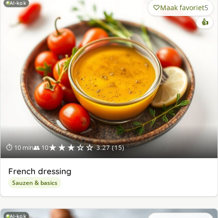
AI-kok
Maak favoriet
5
👍
★★★☆☆
⏱ 10 min
👥 10
3.27 (15)
French dressing
Sauzen & basics
AI-kok