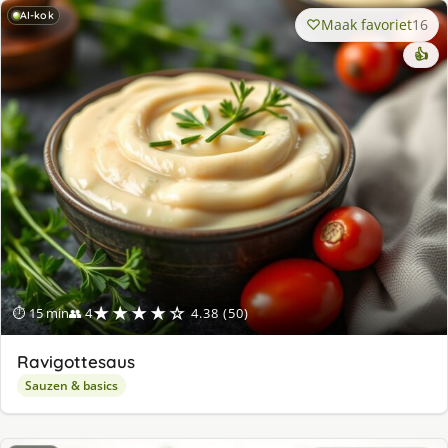
AI-kok
Maak favoriet
16
👍
★★★★☆
⏱ 15 min
👥 4
4.38 (50)
Ravigottesaus
Sauzen & basics