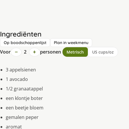
Ingrediënten
Op boodschappenlijst
Plan in weekmenu
−
+
Voor
2
personen
Metrisch
US cups/oz
3 appelsienen
1 avocado
1/2 granaatappel
een klontje boter
een beetje bloem
gemalen peper
aromat