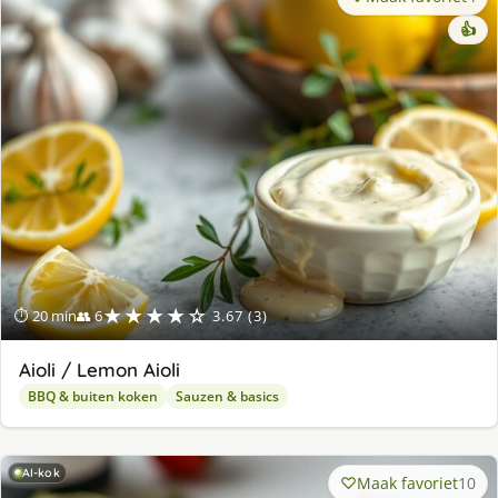
👍
★★★★☆
⏱ 20 min
👥 6
3.67 (3)
Aioli / Lemon Aioli
BBQ & buiten koken
Sauzen & basics
AI-kok
Maak favoriet
10