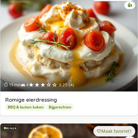
👍
★★★☆☆
⏱ 15 min
👥 4
3.25 (4)
Romige eierdressing
BBQ & buiten koken
Bijgerechten
AI-kok
Maak favoriet
1