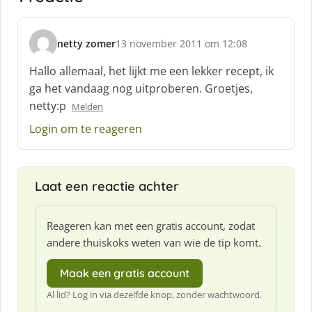
netty zomer
13 november 2011 om 12:08
s
c
Hallo allemaal, het lijkt me een lekker recept, ik
h
ga het vandaag nog uitproberen. Groetjes,
r
netty:p
Melden
e
e
Login om te reageren
f
:
Laat een reactie achter
Reageren kan met een gratis account, zodat
andere thuiskoks weten van wie de tip komt.
Maak een gratis account
Al lid? Log in via dezelfde knop, zonder wachtwoord.