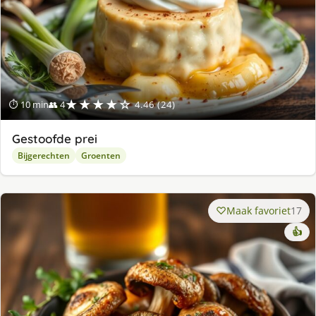
★★★★☆
⏱ 10 min
👥 4
4.46 (24)
Gestoofde prei
Bijgerechten
Groenten
Maak favoriet
17
👍