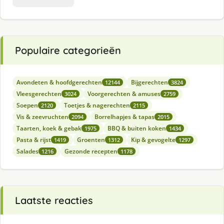
Populaire categorieën
Avondeten & hoofdgerechten
Bijgerechten
12144
3824
Vleesgerechten
Voorgerechten & amuses
3024
2759
Soepen
Toetjes & nagerechten
2120
2115
Vis & zeevruchten
Borrelhapjes & tapas
2094
2015
Taarten, koek & gebak
BBQ & buiten koken
1975
1434
Pasta & rijst
Groenten
Kip & gevogelte
1419
1312
1297
Salades
Gezonde recepten
1216
1178
Laatste reacties