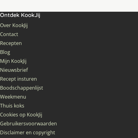
Ontdek KookJij
Over KookJij
Contact
Recepten
Blog
Mijn KookJij
Nieuwsbrief
Recept insturen
Boodschappenlijst
Weekmenu
Thuis koks
Cookies op KookJij
Gebruikersvoorwaarden
Disclaimer en copyright