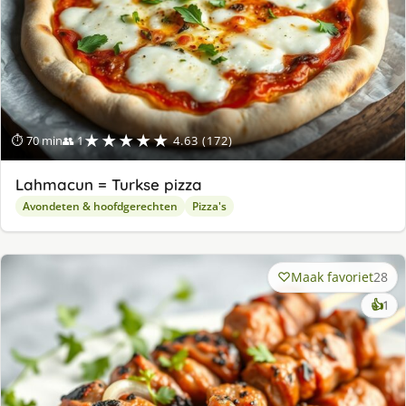
★★★★★
⏱ 70 min
👥 1
4.63 (172)
Lahmacun = Turkse pizza
Avondeten & hoofdgerechten
Pizza's
Maak favoriet
28
ke
👍
1
lek
ge