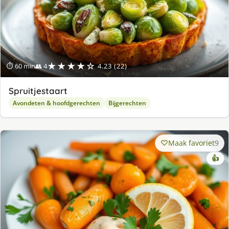
★★★★☆
⏱ 60 min
👥 4
4.23 (22)
Spruitjestaart
Avondeten & hoofdgerechten
Bijgerechten
Maak favoriet
9
👍