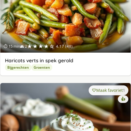
★★★★☆
⏱ 15 min
👥 2
4.17 (48)
Haricots verts in spek gerold
Bijgerechten
Groenten
Maak favoriet
1
👍