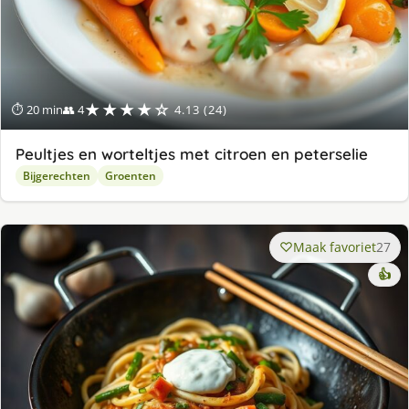
★★★★☆
⏱ 20 min
👥 4
4.13 (24)
Peultjes en worteltjes met citroen en peterselie
Bijgerechten
Groenten
Maak favoriet
27
👍