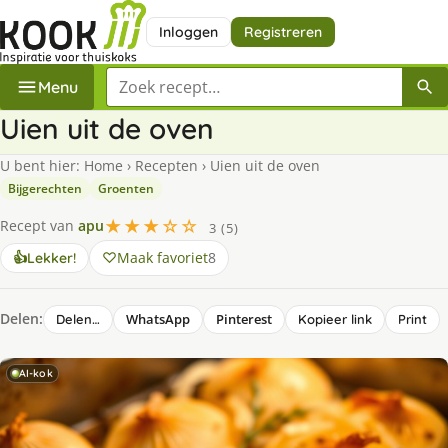
Inloggen
Registreren
Zoek een recept
Menu
Uien uit de oven
U bent hier:
Home
›
Recepten
›
Uien uit de oven
Bijgerechten
Groenten
★★★☆☆
Recept van
apu
3 (5)
Maak favoriet
8
👍
Lekker!
Delen:
WhatsApp
Pinterest
Delen…
Kopieer link
Print
AI-kok