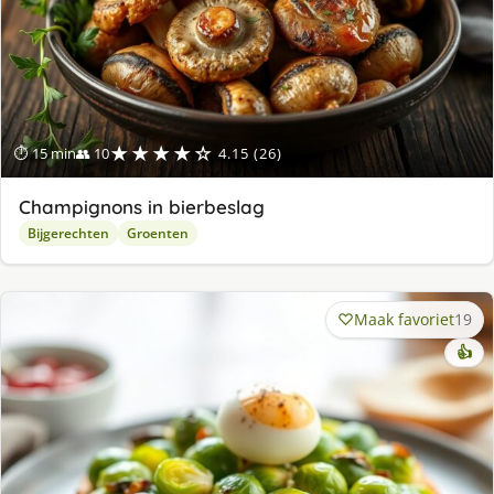
★★★★☆
⏱ 15 min
👥 10
4.15 (26)
Champignons in bierbeslag
Bijgerechten
Groenten
Maak favoriet
19
👍