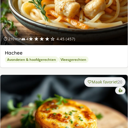
★★★★☆
⏱ 210 min
👥 4
4.45 (457)
Hachee
Avondeten & hoofdgerechten
Vleesgerechten
Maak favoriet
20
👍