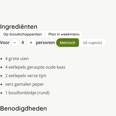
Ingrediënten
Op boodschappenlijst
Plan in weekmenu
−
+
Voor
4
personen
Metrisch
US cups/oz
4 grote uien
4 eetlepels geraspte oude kaas
2 eetlepels verse tijm
vers gemalen peper
1 bouillonblokje (rund)
Benodigdheden