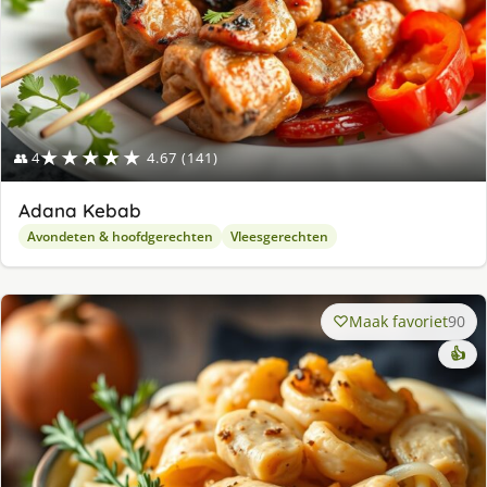
★★★★★
👥 4
4.67 (141)
Adana Kebab
Avondeten & hoofdgerechten
Vleesgerechten
Maak favoriet
90
👍