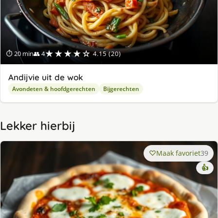
★★★★☆
⏱ 20 min
👥 4
4.15 (20)
Andijvie uit de wok
Avondeten & hoofdgerechten
Bijgerechten
Lekker hierbij
Maak favoriet
39
👍