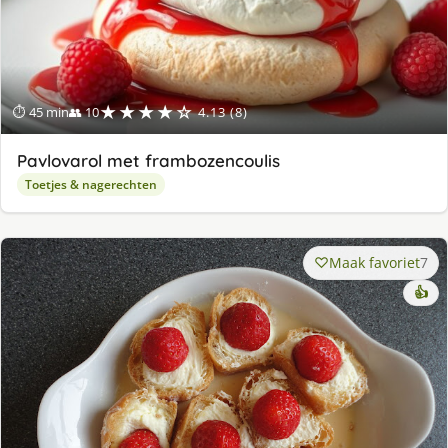
★★★★☆
⏱ 45 min
👥 10
4.13 (8)
Pavlovarol met frambozencoulis
Toetjes & nagerechten
Maak favoriet
7
👍