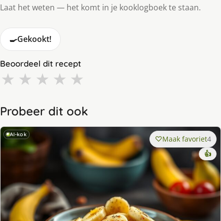
Laat het weten — het komt in je kooklogboek te staan.
🍳
Gekookt!
Beoordeel dit recept
★
★
★
★
★
Probeer dit ook
AI-kok
Maak favoriet
4
👍