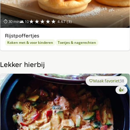
★★★★★
⏱ 30 min
👥 10
4.67 (3)
Rijstpoffertjes
Koken met & voor kinderen
Toetjes & nagerechten
Lekker hierbij
Maak favoriet
38
ke
👍
1
lek
ge