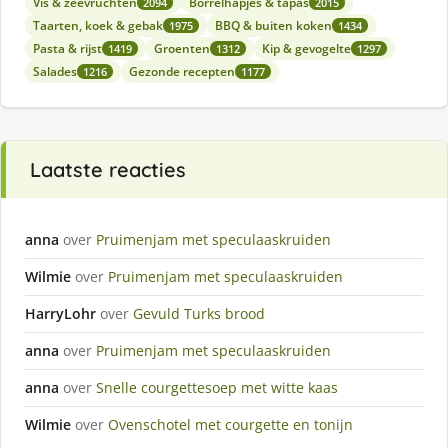
Vis & zeevruchten
Borrelhapjes & tapas
2094
2015
Taarten, koek & gebak
BBQ & buiten koken
1975
1434
Pasta & rijst
Groenten
Kip & gevogelte
1419
1312
1297
Salades
Gezonde recepten
1216
1177
Laatste reacties
anna
over
Pruimenjam met speculaaskruiden
Wilmie
over
Pruimenjam met speculaaskruiden
HarryLohr
over
Gevuld Turks brood
anna
over
Pruimenjam met speculaaskruiden
anna
over
Snelle courgettesoep met witte kaas
Wilmie
over
Ovenschotel met courgette en tonijn