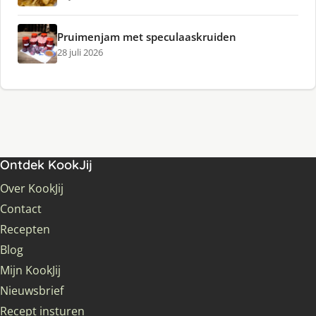
Pruimenjam met speculaaskruiden
28 juli 2026
Ontdek KookJij
Over KookJij
Contact
Recepten
Blog
Mijn KookJij
Nieuwsbrief
Recept insturen