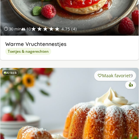
★★★★★
⏱ 30 min
👥 10
4.75 (4)
Warme Vruchtennestjes
Toetjes & nagerechten
AI-kok
Maak favoriet
9
👍