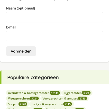
Naam (optioneel)
E-mail
Aanmelden
Populaire categorieën
Avondeten & hoofdgerechten
Bijgerechten
12144
3824
Vleesgerechten
Voorgerechten & amuses
3024
2759
Soepen
Toetjes & nagerechten
2120
2115