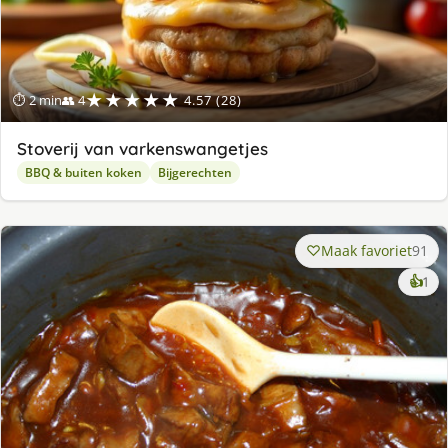
★★★★★
⏱ 2 min
👥 4
4.57 (28)
Stoverij van varkenswangetjes
BBQ & buiten koken
Bijgerechten
Maak favoriet
91
ke
👍
1
lek
ge