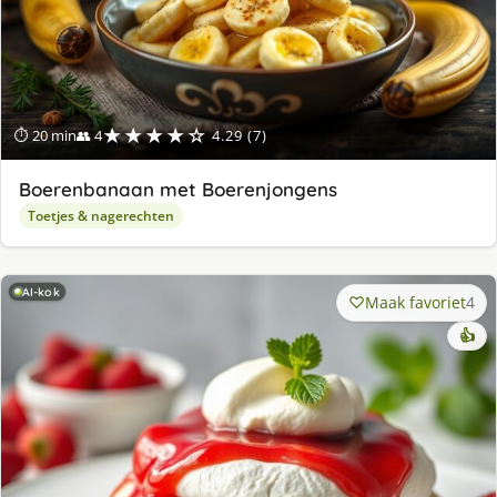
★★★★☆
⏱ 20 min
👥 4
4.29 (7)
Boerenbanaan met Boerenjongens
Toetjes & nagerechten
AI-kok
Maak favoriet
4
👍