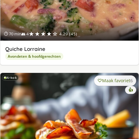
★★★★☆
⏱ 70 min
👥 4
4.29 (45)
Quiche Lorraine
Avondeten & hoofdgerechten
AI-kok
Maak favoriet
6
👍