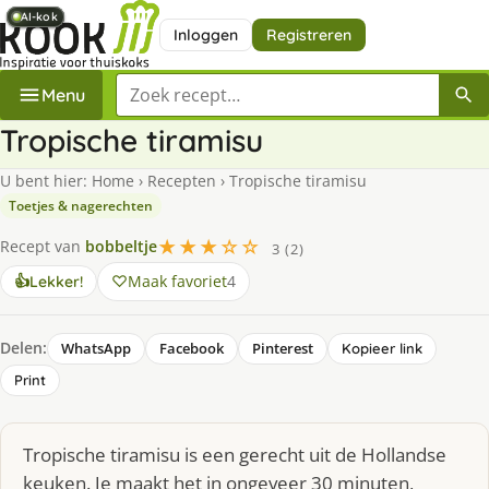
AI-kok
AI-kok
AI-kok
AI-kok
AI-kok
Inloggen
Registreren
Zoek een recept
Menu
Tropische tiramisu
U bent hier:
Home
›
Recepten
›
Tropische tiramisu
Toetjes & nagerechten
★★★☆☆
Recept van
bobbeltje
3 (2)
Maak favoriet
4
👍
Lekker!
Delen:
WhatsApp
Facebook
Pinterest
Kopieer link
Print
Tropische tiramisu is een gerecht uit de Hollandse
keuken. Je maakt het in ongeveer 30 minuten,