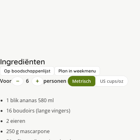
Ingrediënten
Op boodschappenlijst
Plan in weekmenu
−
+
Voor
6
personen
Metrisch
US cups/oz
1 blik ananas 580 ml
16 boudoirs (lange vingers)
2 eieren
250 g mascarpone