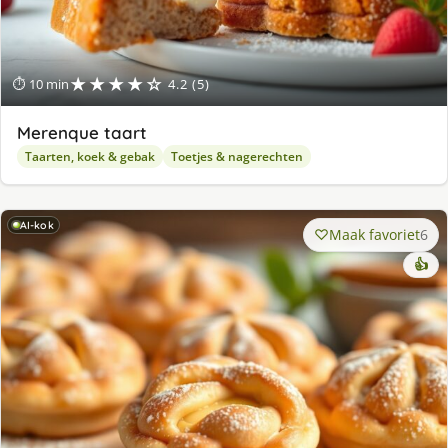
★★★★☆
⏱ 10 min
4.2 (5)
Merenque taart
Taarten, koek & gebak
Toetjes & nagerechten
AI-kok
Maak favoriet
6
👍