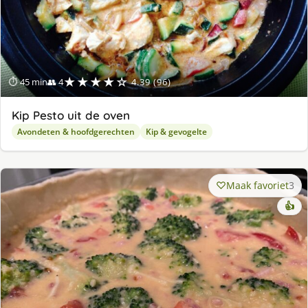
★★★★☆
⏱ 45 min
👥 4
4.39 (96)
Kip Pesto uit de oven
Avondeten & hoofdgerechten
Kip & gevogelte
Maak favoriet
3
👍