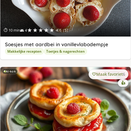
★★★★★
⏱ 10 min
👥 4
4.6 (5)
Soesjes met aardbei in vanillevlabodempje
Makkelijke recepten
Toetjes & nagerechten
AI-kok
Maak favoriet
6
👍