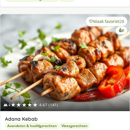
Maak favoriet
28
ke
👍
1
lek
ge
★★★★★
👥 4
4.67 (141)
Adana Kebab
Avondeten & hoofdgerechten
Vleesgerechten