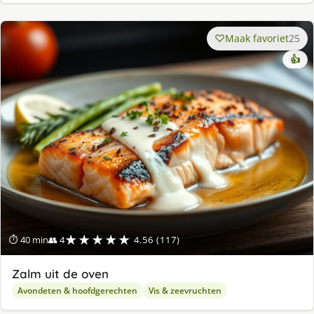
Maak favoriet
25
👍
★★★★★
⏱ 40 min
👥 4
4.56 (117)
Zalm uit de oven
Avondeten & hoofdgerechten
Vis & zeevruchten