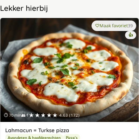
Lekker hierbij
Maak favoriet
39
👍
★★★★★
⏱ 70 min
👥 1
4.63 (172)
Lahmacun = Turkse pizza
Avondeten & hoofdgerechten
Pizza's