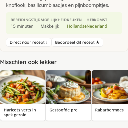
knoflook, basilicumblaadjes en pijnboompitjes.
BEREIDINGSTIJD
MOEILIJKHEID
KEUKEN
HERKOMST
15 minuten
Makkelijk
Hollandse
Nederland
Direct naar recept ↓
Beoordeel dit recept ★
Misschien ook lekker
Haricots verts in
Gestoofde prei
Rabarbermoes
spek gerold