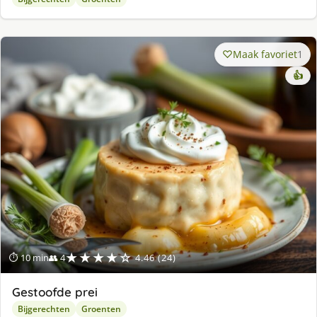
Maak favoriet
1
👍
★★★★☆
⏱ 10 min
👥 4
4.46 (24)
Gestoofde prei
Bijgerechten
Groenten