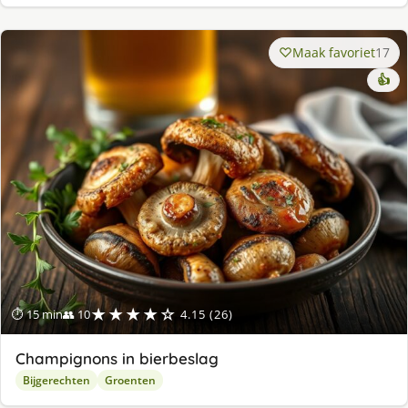
Maak favoriet
17
👍
★★★★☆
⏱ 15 min
👥 10
4.15 (26)
Champignons in bierbeslag
Bijgerechten
Groenten