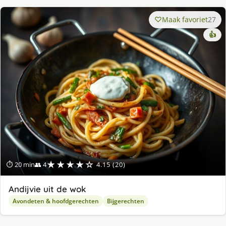
Maak favoriet
27
👍
★★★★☆
⏱ 20 min
👥 4
4.15 (20)
Andijvie uit de wok
Avondeten & hoofdgerechten
Bijgerechten