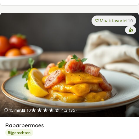
Maak favoriet
10
👍
★★★★☆
⏱ 15 min
👥 10
4.2 (35)
Rabarbermoes
Bijgerechten