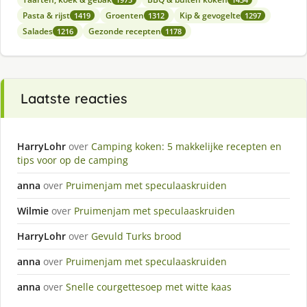
Pasta & rijst
Groenten
Kip & gevogelte
1419
1312
1297
Salades
Gezonde recepten
1216
1178
Laatste reacties
HarryLohr
over
Camping koken: 5 makkelijke recepten en
tips voor op de camping
anna
over
Pruimenjam met speculaaskruiden
Wilmie
over
Pruimenjam met speculaaskruiden
HarryLohr
over
Gevuld Turks brood
anna
over
Pruimenjam met speculaaskruiden
anna
over
Snelle courgettesoep met witte kaas