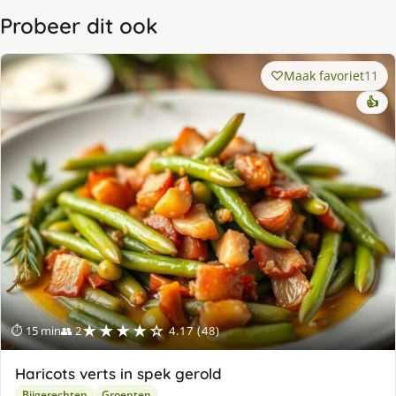
Probeer dit ook
Maak favoriet
11
👍
★★★★☆
⏱ 15 min
👥 2
4.17 (48)
Haricots verts in spek gerold
Bijgerechten
Groenten