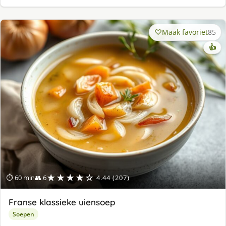
Maak favoriet
85
👍
★★★★☆
⏱ 60 min
👥 6
4.44 (207)
Franse klassieke uiensoep
Soepen