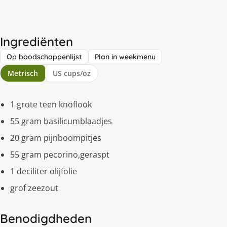
Ingrediënten
Op boodschappenlijst
Plan in weekmenu
Metrisch
US cups/oz
1 grote teen knoflook
55 gram basilicumblaadjes
20 gram pijnboompitjes
55 gram pecorino,geraspt
1 deciliter olijfolie
grof zeezout
Benodigdheden