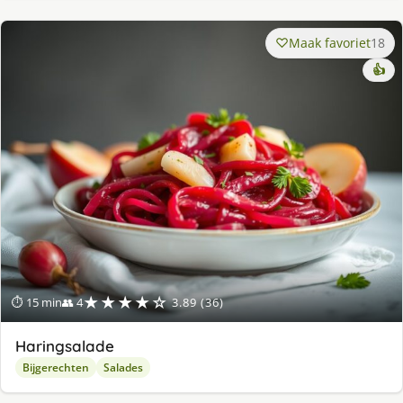
Maak favoriet
18
👍
★★★★☆
⏱ 15 min
👥 4
3.89 (36)
Haringsalade
Bijgerechten
Salades