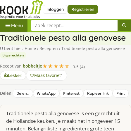
Inloggen
Registreren
Zoek een recept
Menu
Traditionele pesto alla genovese
U bent hier:
Home
›
Recepten
›
Traditionele pesto alla genovese
Bijgerechten
★★★★☆
Recept van
bobbeltje
3.5 (4)
Maak favoriet
1
👍
Lekker!
Delen:
WhatsApp
Pinterest
Delen…
Kopieer link
Print
Traditionele pesto alla genovese is een gerecht uit
de Hollandse keuken. Je maakt het in ongeveer 15
minuten. Belangrijkste ingrediënten: grote teen