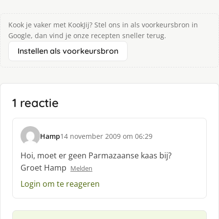
Kook je vaker met KookJij? Stel ons in als voorkeursbron in
Google, dan vind je onze recepten sneller terug.
Instellen als voorkeursbron
1 reactie
Hamp
14 november 2009 om 06:29
s
c
Hoi, moet er geen Parmazaanse kaas bij?
h
Groet Hamp
Melden
r
e
Login om te reageren
e
f
: