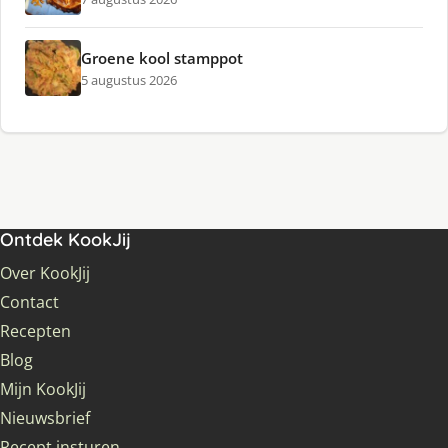
Groene kool stamppot
5 augustus 2026
Ontdek KookJij
Over KookJij
Contact
Recepten
Blog
Mijn KookJij
Nieuwsbrief
Recept insturen