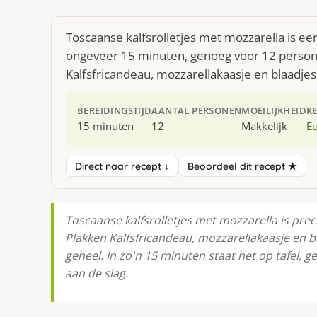
Toscaanse kalfsrolletjes met mozzarella is ee
ongeveer 15 minuten, genoeg voor 12 persone
Kalfsfricandeau, mozzarellakaasje en blaadjes
BEREIDINGSTIJD
AANTAL PERSONEN
MOEILIJKHEID
K
15 minuten
12
Makkelijk
E
Direct naar recept ↓
Beoordeel dit recept ★
Toscaanse kalfsrolletjes met mozzarella is pre
Plakken Kalfsfricandeau, mozzarellakaasje en 
geheel. In zo'n 15 minuten staat het op tafel, 
aan de slag.