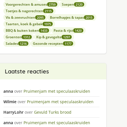
Voorgerechten & amuses
Soepen
2759
2120
Toetjes & nagerechten
2115
Vis & zeevruchten
Borrelhapjes & tapas
2095
2015
Taarten, koek & gebak
1975
BBQ & buiten koken
Pasta & rijst
1433
1420
Groenten
Kip & gevogelte
1312
1297
Salades
Gezonde recepten
1216
1177
Laatste reacties
anna
over
Pruimenjam met speculaaskruiden
Wilmie
over
Pruimenjam met speculaaskruiden
HarryLohr
over
Gevuld Turks brood
anna
over
Pruimenjam met speculaaskruiden