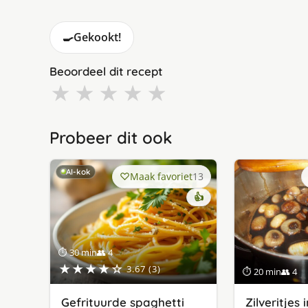
🍳
Gekookt!
Beoordeel dit recept
★
★
★
★
★
Probeer dit ook
AI-kok
Maak favoriet
13
👍
⏱ 30 min
👥 4
★★★★☆
3.67 (3)
⏱ 20 min
👥 4
Gefrituurde spaghetti
Zilveritjes