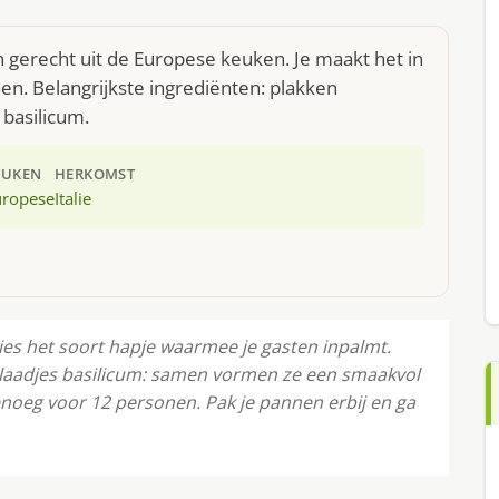
n gerecht uit de Europese keuken. Je maakt het in
n. Belangrijkste ingrediënten: plakken
 basilicum.
EUKEN
HERKOMST
uropese
Italie
cies het soort hapje waarmee je gasten inpalmt.
blaadjes basilicum: samen vormen ze een smaakvol
genoeg voor 12 personen. Pak je pannen erbij en ga