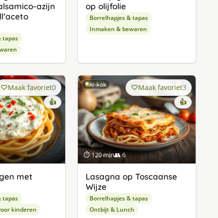
alsamico-azijn
op olijfolie
ll’aceto
Borrelhapjes & tapas
Inmaken & bewaren
& tapas
waren
AI-kok
Maak favoriet
0
Maak favoriet
3
👍
👍
⏱ 120 min
👥 6
jgen met
Lasagna op Toscaanse
Wijze
& tapas
Borrelhapjes & tapas
oor kinderen
Ontbijt & Lunch