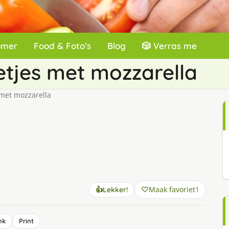
omer
Food & Foto’s
Blog
🎲 Verras me
etjes met mozzarella
 met mozzarella
Maak favoriet
1
👍
Lekker!
nk
Print