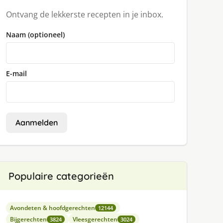
Ontvang de lekkerste recepten in je inbox.
Naam (optioneel)
E-mail
Aanmelden
Populaire categorieën
Avondeten & hoofdgerechten
12144
Bijgerechten
Vleesgerechten
3824
3024