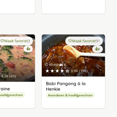
Maak favoriet
3
Maak favoriet
91
👍
keer
👍
1
lekker
gevonde
⏱ 60 min
👥 4
★★★★☆
3.96 (108)
4.29 (45)
Babi Pangang à la
raine
Henkie
hoofdgerechten
Avondeten & hoofdgerechten