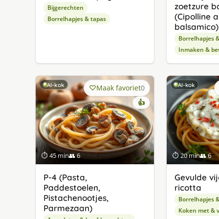
zoetzure b
Bijgerechten
(Cipolline a
Borrelhapjes & tapas
balsamico)
Borrelhapjes 
Inmaken & be
AI-kok
AI-kok
Maak favoriet
0
👍
⏱ 45 min
👥 6
⏱ 20 min
👥 6
P-4 (Pasta,
Gevulde vi
Paddestoelen,
ricotta
Pistachenootjes,
Borrelhapjes 
Parmezaan)
Koken met & v