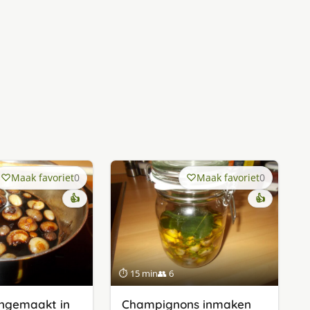
Maak favoriet
0
Maak favoriet
0
👍
👍
⏱ 15 min
👥 6
 ingemaakt in
Champignons inmaken