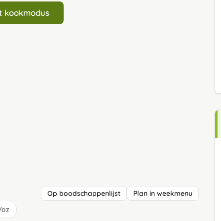
art kookmodus
Op boodschappenlijst
Plan in weekmenu
/oz