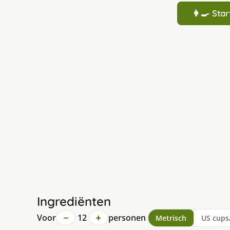
👩‍🍳 St
Ingrediënten
−
+
Voor
12
personen
Metrisch
US cups