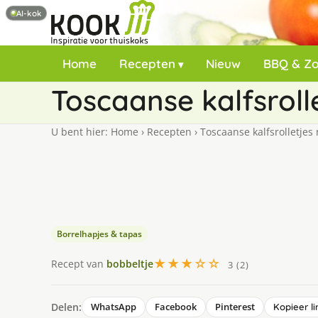
AI-kok
Home
Recepten
Nieuw
BBQ & Z
Toscaanse kalfsroll
U bent hier:
Home
›
Recepten
›
Toscaanse kalfsrolletjes
Borrelhapjes & tapas
★★★☆☆
Recept van
bobbeltje
3 (2)
Delen:
WhatsApp
Facebook
Pinterest
Kopieer li