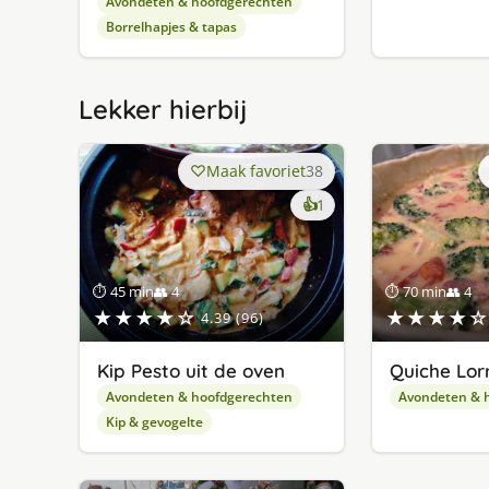
Avondeten & hoofdgerechten
Borrelhapjes & tapas
Lekker hierbij
Maak favoriet
38
keer
👍
1
lekker
gevonden
⏱ 45 min
👥 4
⏱ 70 min
👥 4
★★★★☆
★★★★☆
4.39 (96)
Kip Pesto uit de oven
Quiche Lor
Avondeten & hoofdgerechten
Avondeten & 
Kip & gevogelte