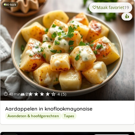
AI-kok
Maak favoriet
19
👍
★★★★☆
⏱ 40 min
👥 2
4 (5)
Aardappelen in knoflookmayonaise
Avondeten & hoofdgerechten
Tapas