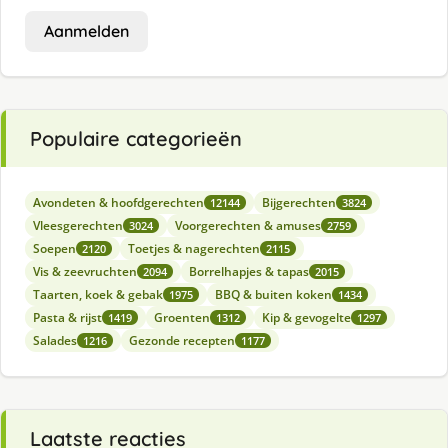
Aanmelden
Populaire categorieën
Avondeten & hoofdgerechten
Bijgerechten
12144
3824
Vleesgerechten
Voorgerechten & amuses
3024
2759
Soepen
Toetjes & nagerechten
2120
2115
Vis & zeevruchten
Borrelhapjes & tapas
2094
2015
Taarten, koek & gebak
BBQ & buiten koken
1975
1434
Pasta & rijst
Groenten
Kip & gevogelte
1419
1312
1297
Salades
Gezonde recepten
1216
1177
Laatste reacties