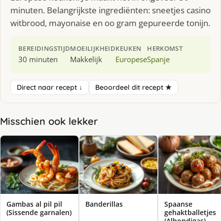
minuten. Belangrijkste ingrediënten: sneetjes casino
witbrood, mayonaise en oo gram gepureerde tonijn.
BEREIDINGSTIJD
MOEILIJKHEID
KEUKEN
HERKOMST
30 minuten
Makkelijk
Europese
Spanje
Direct naar recept ↓
Beoordeel dit recept ★
Misschien ook lekker
Gambas al pil pil
Banderillas
Spaanse
(Sissende garnalen)
gehaktballetjes
(Albondigas)