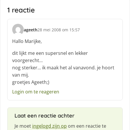
1 reactie
ageeth
28 mei 2008 om 15:57
s
c
Hallo Marijke,
h
r
dit lijkt me een supersnel en lekker
e
voorgerecht…
e
nog sterker… ik maak het al vanavond. je hoort
f
van mij.
:
groetjes Ageeth;)
Login om te reageren
Laat een reactie achter
Je moet
ingelogd zijn op
om een reactie te