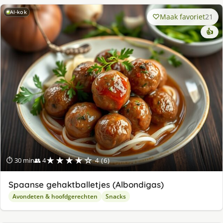
AI-kok
Maak favoriet
21
👍
★★★★☆
⏱ 30 min
👥 4
4 (6)
Spaanse gehaktballetjes (Albondigas)
Avondeten & hoofdgerechten
Snacks