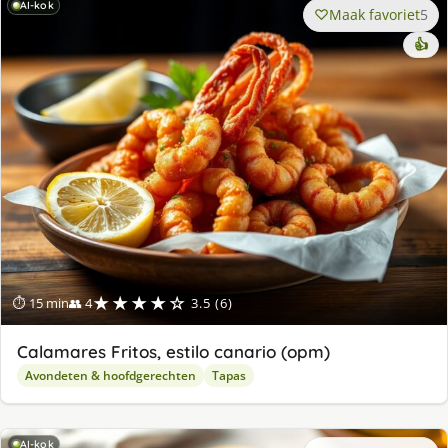
AI-kok
Maak favoriet
5
👍
★★★★☆
⏱ 15 min
👥 4
3.5 (6)
Calamares Fritos, estilo canario (opm)
Avondeten & hoofdgerechten
Tapas
AI-kok