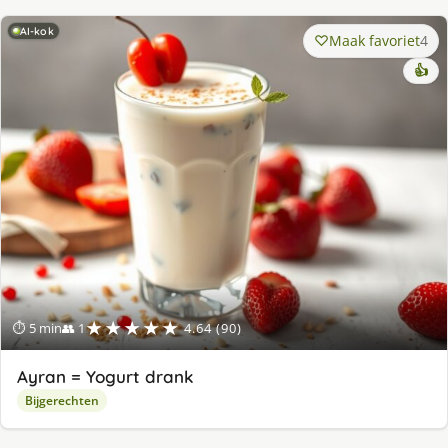
AI-kok
Maak favoriet
4
👍
★★★★★
⏱ 5 min
👥 1
4.64 (90)
Ayran = Yogurt drank
Bijgerechten