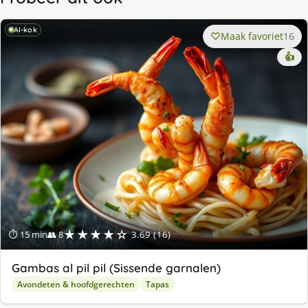
AI-kok
Maak favoriet
16
👍
★★★★☆
⏱ 15 min
👥 8
3.69 (16)
Gambas al pil pil (Sissende garnalen)
Avondeten & hoofdgerechten
Tapas