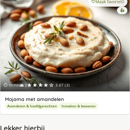
Maak favoriet
0
👍
★★★★☆
⏱ 10 min
👥 3
3.67 (3)
Mojama met amandelen
Avondeten & hoofdgerechten
Inmaken & bewaren
Lekker hierbij