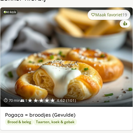
AI-kok
Maak favoriet
19
👍
★★★★★
⏱ 70 min
👥 1
4.62 (101)
Pogaça = broodjes (Gevulde)
Brood & beleg
Taarten, koek & gebak