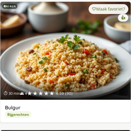
AI-kok
Maak favoriet
7
👍
★★★★★
⏱ 30 min
👥 4
4.59 (90)
Bulgur
Bijgerechten