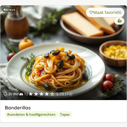
AI-kok
Maak favoriet
6
👍
★★★★☆
⏱ 30 min
👥 12
3.75 (12)
Banderillas
Avondeten & hoofdgerechten
Tapas