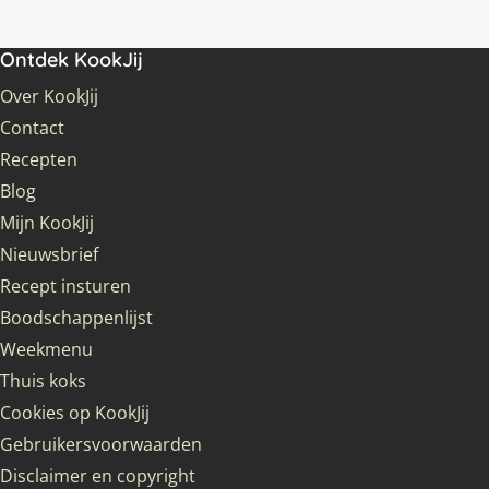
Ontdek KookJij
Over KookJij
Contact
Recepten
Blog
Mijn KookJij
Nieuwsbrief
Recept insturen
Boodschappenlijst
Weekmenu
Thuis koks
Cookies op KookJij
Gebruikersvoorwaarden
Disclaimer en copyright