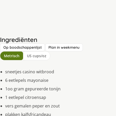
Ingrediënten
Op boodschappenlijst
Plan in weekmenu
Metrisch
US cups/oz
sneetjes casino witbrood
6 eetlepels mayonaise
1oo gram gepureerde tonijn
1 eetlepel citroensap
vers gemalen peper en zout
plakken kalfsfricandeau