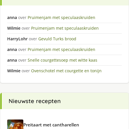
anna
over
Pruimenjam met speculaaskruiden
Wilmie
over
Pruimenjam met speculaaskruiden
HarryLohr
over
Gevuld Turks brood
anna
over
Pruimenjam met speculaaskruiden
anna
over
Snelle courgettesoep met witte kaas
Wilmie
over
Ovenschotel met courgette en tonijn
Nieuwste recepten
Preitaart met cantharellen