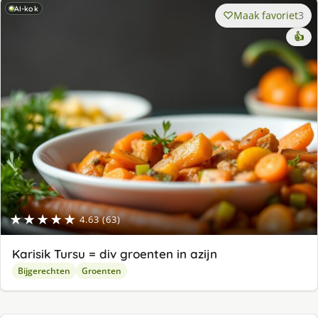
AI-kok
Maak favoriet
3
👍
★★★★★
4.63 (63)
Karisik Tursu = div groenten in azijn
Bijgerechten
Groenten