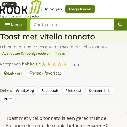
AI-kok
AI-kok
AI-kok
AI-kok
AI-kok
AI-kok
AI-kok
AI-kok
Inloggen
Registreren
Zoek een recept
Menu
Toast met vitello tonnato
U bent hier:
Home
›
Recepten
›
Toast met vitello tonnato
Avondeten & hoofdgerechten
Tapas
★★☆☆☆
Recept van
bobbeltje
2 (3)
Maak favoriet
2
👍
Lekker!
Delen:
WhatsApp
Facebook
Pinterest
Kopieer link
Print
Toast met vitello tonnato is een gerecht uit de
Europese keuken. Je maakt het in ongeveer 30