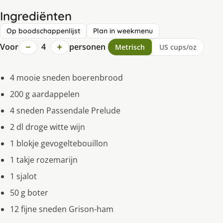
Ingrediënten
Op boodschappenlijst
Plan in weekmenu
−
+
Voor
4
personen
Metrisch
US cups/oz
4 mooie sneden boerenbrood
200 g aardappelen
4 sneden Passendale Prelude
2 dl droge witte wijn
1 blokje gevogeltebouillon
1 takje rozemarijn
1 sjalot
50 g boter
12 fijne sneden Grison-ham