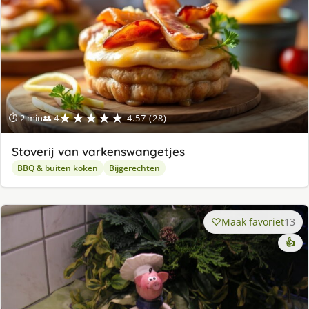
★★★★★
⏱ 2 min
👥 4
4.57 (28)
Stoverij van varkenswangetjes
BBQ & buiten koken
Bijgerechten
Maak favoriet
13
👍