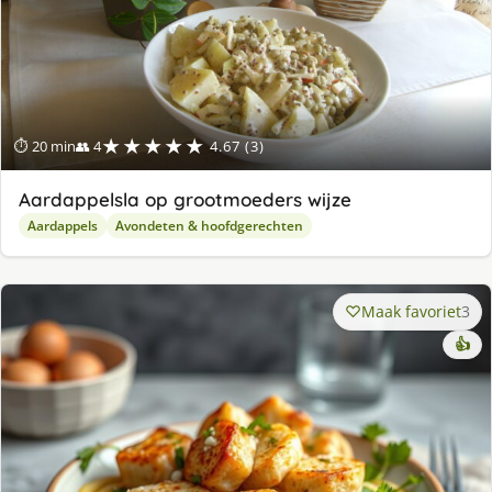
★★★★★
⏱ 20 min
👥 4
4.67 (3)
Aardappelsla op grootmoeders wijze
Aardappels
Avondeten & hoofdgerechten
Maak favoriet
3
👍