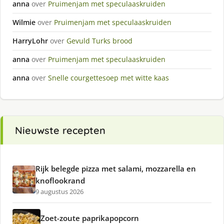
anna
over
Pruimenjam met speculaaskruiden
Wilmie
over
Pruimenjam met speculaaskruiden
HarryLohr
over
Gevuld Turks brood
anna
over
Pruimenjam met speculaaskruiden
anna
over
Snelle courgettesoep met witte kaas
Nieuwste recepten
Rijk belegde pizza met salami, mozzarella en
knoflookrand
9 augustus 2026
Zoet-zoute paprikapopcorn