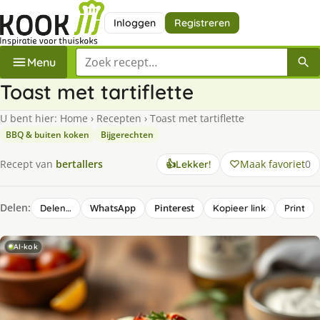
Inloggen
Registreren
Zoek een recept
Menu
Toast met tartiflette
U bent hier:
Home
›
Recepten
›
Toast met tartiflette
BBQ & buiten koken
Bijgerechten
Maak favoriet
0
Recept van
bertallers
👍
Lekker!
Delen:
WhatsApp
Pinterest
Delen…
Kopieer link
Print
AI-kok