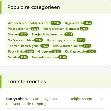
Populaire categorieën
Avondeten & hoofdgerechten
Bijgerechten
12144
3824
Vleesgerechten
Voorgerechten & amuses
3024
2759
Soepen
Toetjes & nagerechten
2120
2115
Vis & zeevruchten
Borrelhapjes & tapas
2094
2015
Taarten, koek & gebak
BBQ & buiten koken
1975
1434
Pasta & rijst
Groenten
Kip & gevogelte
1419
1312
1297
Salades
Gezonde recepten
1216
1178
Laatste reacties
HarryLohr
over
Camping koken: 5 makkelijke recepten en
tips voor op de camping