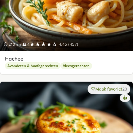
★★★★☆
⏱ 210 min
👥 4
4.45 (457)
Hachee
Avondeten & hoofdgerechten
Vleesgerechten
Maak favoriet
20
👍