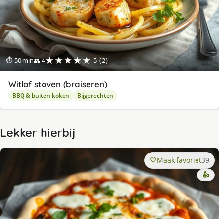
★★★★★
⏱ 50 min
👥 4
5 (2)
Witlof stoven (braiseren)
BBQ & buiten koken
Bijgerechten
Lekker hierbij
Maak favoriet
39
👍