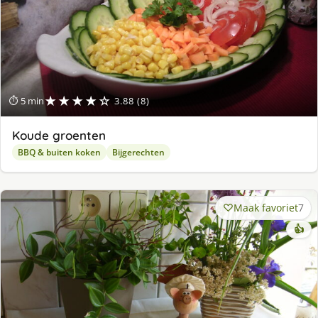
★★★★☆
⏱ 5 min
3.88 (8)
Koude groenten
BBQ & buiten koken
Bijgerechten
Maak favoriet
7
👍