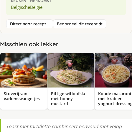
KEUKEN
HERKOMST
Belgische
Belgie
Direct naar recept ↓
Beoordeel dit recept ★
Misschien ook lekker
Stoverij van
Pittige witloofsla
Koude macaroni
varkenswangetjes
met honey
met krab en
mustard
yoghurt dressin
Toast met tartiflette combineert eenvoud met volop