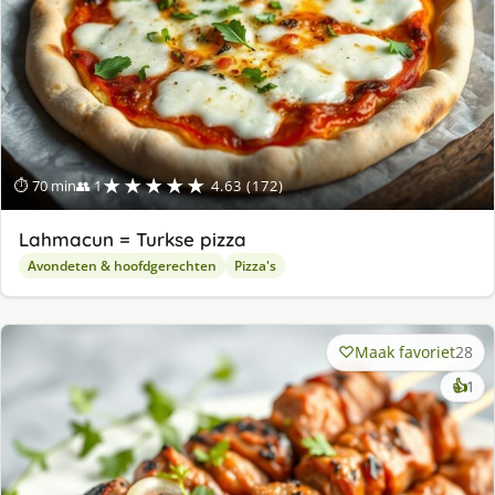
★★★★★
⏱ 70 min
👥 1
4.63 (172)
Lahmacun = Turkse pizza
Avondeten & hoofdgerechten
Pizza's
Maak favoriet
28
ke
👍
1
lek
ge