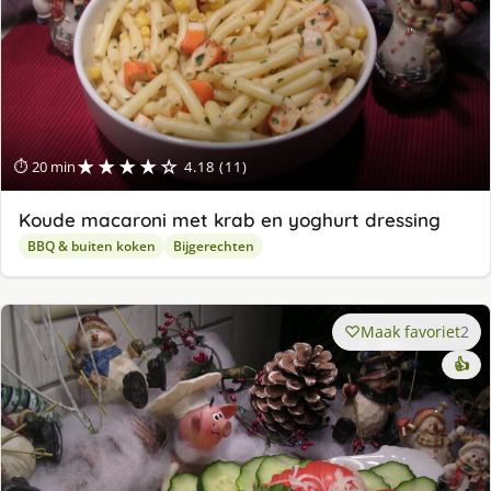
★★★★☆
⏱ 20 min
4.18 (11)
Koude macaroni met krab en yoghurt dressing
BBQ & buiten koken
Bijgerechten
Maak favoriet
2
👍