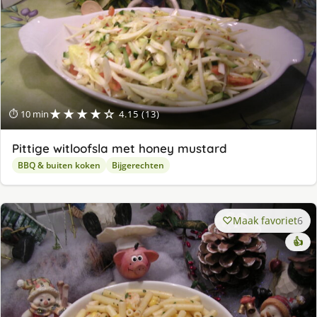
★★★★☆
⏱ 10 min
4.15 (13)
Pittige witloofsla met honey mustard
BBQ & buiten koken
Bijgerechten
Maak favoriet
6
👍