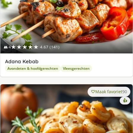
★★★★★
👥 4
4.67 (141)
Adana Kebab
Avondeten & hoofdgerechten
Vleesgerechten
Maak favoriet
90
👍