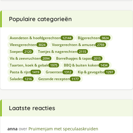
Populaire categorieën
Avondeten & hoofdgerechten
Bijgerechten
12144
3824
Vleesgerechten
Voorgerechten & amuses
3024
2759
Soepen
Toetjes & nagerechten
2120
2115
Vis & zeevruchten
Borrelhapjes & tapas
2094
2015
Taarten, koek & gebak
BBQ & buiten koken
1975
1434
Pasta & rijst
Groenten
Kip & gevogelte
1419
1312
1297
Salades
Gezonde recepten
1216
1177
Laatste reacties
anna
over
Pruimenjam met speculaaskruiden