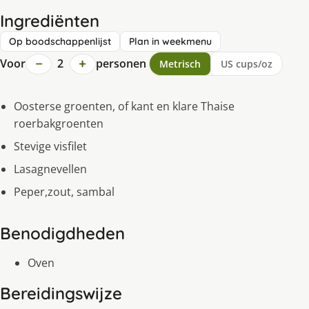
Ingrediënten
Op boodschappenlijst
Plan in weekmenu
−
+
Voor
2
personen
Metrisch
US cups/oz
Oosterse groenten, of kant en klare Thaise
roerbakgroenten
Stevige visfilet
Lasagnevellen
Peper,zout, sambal
Benodigdheden
Oven
Bereidingswijze