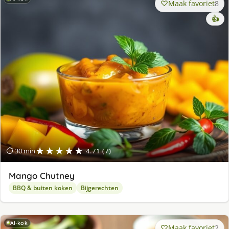
Maak favoriet
8
👍
★★★★★
⏱ 30 min
4.71 (7)
Mango Chutney
BBQ & buiten koken
Bijgerechten
AI-kok
Maak favoriet
2