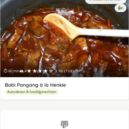
ke
👍
1
lek
ge
★★★★☆
⏱ 60 min
👥 4
3.96 (108)
Babi Pangang à la Henkie
Avondeten & hoofdgerechten
💬