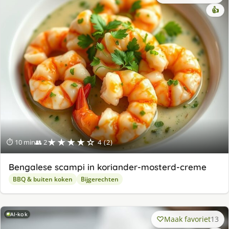
👍
★★★★☆
⏱ 10 min
👥 2
4 (2)
Bengalese scampi in koriander-mosterd-creme
BBQ & buiten koken
Bijgerechten
AI-kok
Maak favoriet
13