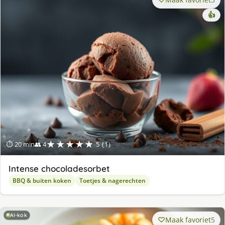
👍
★★★★★
⏱ 20 min
👥 4
5 (1)
Intense chocoladesorbet
BBQ & buiten koken
Toetjes & nagerechten
AI-kok
Maak favoriet
5