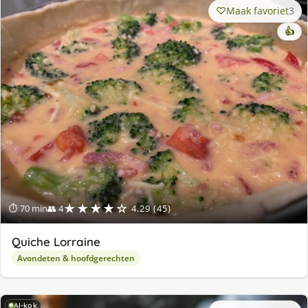
Maak favoriet
3
👍
★★★★☆
⏱ 70 min
👥 4
4.29 (45)
Quiche Lorraine
Avondeten & hoofdgerechten
AI-kok