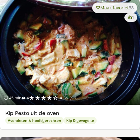
Maak favoriet
38
ke
👍
1
lek
ge
★★★★☆
⏱ 45 min
👥 4
4.39 (96)
Kip Pesto uit de oven
Avondeten & hoofdgerechten
Kip & gevogelte