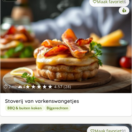
Maak favoriet
6
👍
★★★★★
⏱ 2 min
👥 4
4.57 (28)
Stoverij van varkenswangetjes
BBQ & buiten koken
Bijgerechten
Maak favoriet
91