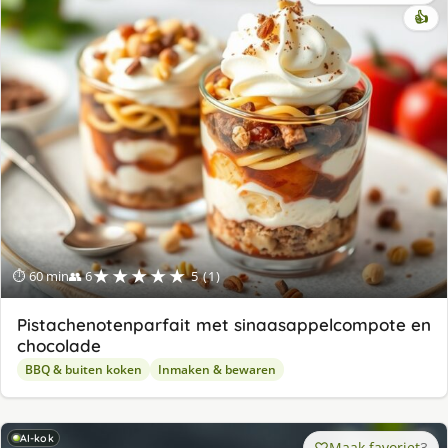
👍
★★★★★
⏱ 60 min
👥 6
5 (1)
Pistachenotenparfait met sinaasappelcompote en
chocolade
BBQ & buiten koken
Inmaken & bewaren
AI-kok
Maak favoriet
3