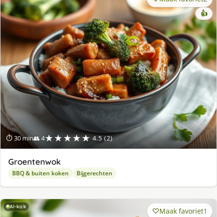
👍
★★★★★
⏱ 30 min
👥 4
4.5 (2)
Groentenwok
BBQ & buiten koken
Bijgerechten
AI-kok
Maak favoriet
1