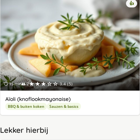
👍
★★★☆☆
⏱ 15 min
👥 2
3.4 (5)
Aïoli (knoflookmayonaise)
BBQ & buiten koken
Sauzen & basics
Lekker hierbij