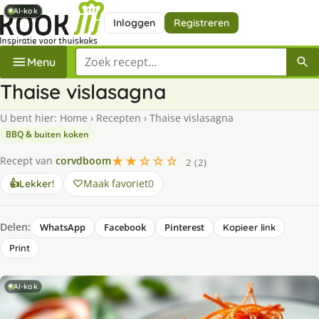
AI-kok
AI-kok
AI-kok
AI-kok
AI-kok
AI-kok
Inloggen
Registreren
Zoek een recept
Menu
Thaise vislasagna
U bent hier:
Home
›
Recepten
›
Thaise vislasagna
BBQ & buiten koken
★★☆☆☆
Recept van
corvdboom
2 (2)
Maak favoriet
0
👍
Lekker!
Delen:
WhatsApp
Facebook
Pinterest
Kopieer link
Print
AI-kok