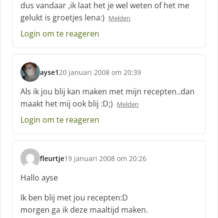
:
dus vandaar ,ik laat het je wel weten of het me
gelukt is groetjes lena:)
Melden
Login om te reageren
ayse1
20 januari 2008 om 20:39
s
c
Als ik jou blij kan maken met mijn recepten..dan
h
maakt het mij ook blij :D;)
Melden
r
e
Login om te reageren
e
f
:
fleurtje
19 januari 2008 om 20:26
s
c
Hallo ayse
h
r
Ik ben blij met jou recepten:D
e
morgen ga ik deze maaltijd maken.
e