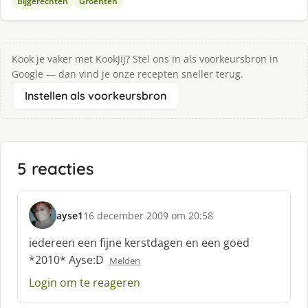
Bijgerechten
Groenten
Kook je vaker met KookJij? Stel ons in als voorkeursbron in
Google — dan vind je onze recepten sneller terug.
Instellen als voorkeursbron
5 reacties
ayse1
16 december 2009 om 20:58
s
c
iedereen een fijne kerstdagen en een goed
h
*2010* Ayse:D
Melden
r
e
Login om te reageren
e