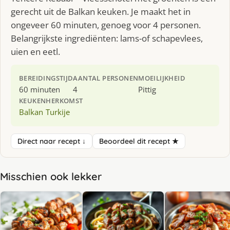
gerecht uit de Balkan keuken. Je maakt het in
ongeveer 60 minuten, genoeg voor 4 personen.
Belangrijkste ingrediënten: lams-of schapevlees,
uien en eetl.
BEREIDINGSTIJD
AANTAL PERSONEN
MOEILIJKHEID
60 minuten
4
Pittig
KEUKEN
HERKOMST
Balkan
Turkije
Direct naar recept ↓
Beoordeel dit recept ★
Misschien ook lekker