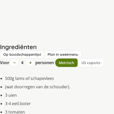
Ingrediënten
Op boodschappenlijst
Plan in weekmenu
−
+
Voor
4
personen
Metrisch
US cups/oz
500g lams-of schapevlees
(wat doorregen van de schouder).
3 uien
3-4 eetl.boter
3 tomaten