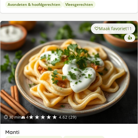
Avondeten & hoofdgerechten
Vleesgerechten
Maak favoriet
11
👍
★★★★★
⏱ 30 min
👥 4
4.62 (29)
Manti