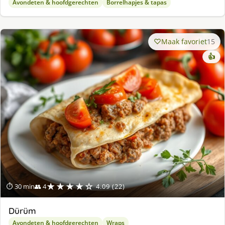
Avondeten & hoofdgerechten
Borrelhapjes & tapas
Maak favoriet
15
👍
★★★★☆
⏱ 30 min
👥 4
4.09 (22)
Dürüm
Avondeten & hoofdgerechten
Wraps