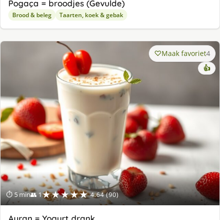
Pogaça = broodjes (Gevulde)
Brood & beleg
Taarten, koek & gebak
Maak favoriet
4
👍
★★★★★
⏱ 5 min
👥 1
4.64 (90)
Ayran = Yogurt drank