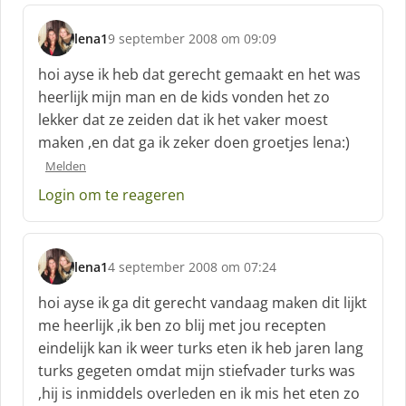
f
:
lena1
9 september 2008 om 09:09
s
c
hoi ayse ik heb dat gerecht gemaakt en het was
h
heerlijk mijn man en de kids vonden het zo
r
lekker dat ze zeiden dat ik het vaker moest
e
maken ,en dat ga ik zeker doen groetjes lena:)
e
f
Melden
:
Login om te reageren
lena1
4 september 2008 om 07:24
s
c
hoi ayse ik ga dit gerecht vandaag maken dit lijkt
h
me heerlijk ,ik ben zo blij met jou recepten
r
eindelijk kan ik weer turks eten ik heb jaren lang
e
turks gegeten omdat mijn stiefvader turks was
e
f
,hij is inmiddels overleden en ik mis het eten zo