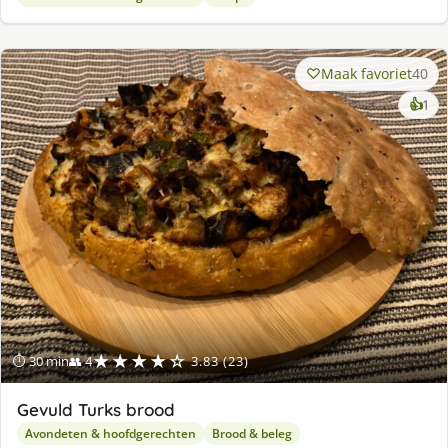
Maak favoriet
40
ke
👍
1
lek
ge
★★★★☆
⏱ 30 min
👥 4
3.83 (23)
Gevuld Turks brood
Avondeten & hoofdgerechten
Brood & beleg