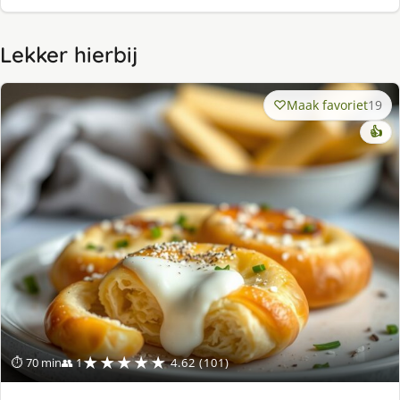
Lekker hierbij
Maak favoriet
19
👍
★★★★★
⏱ 70 min
👥 1
4.62 (101)