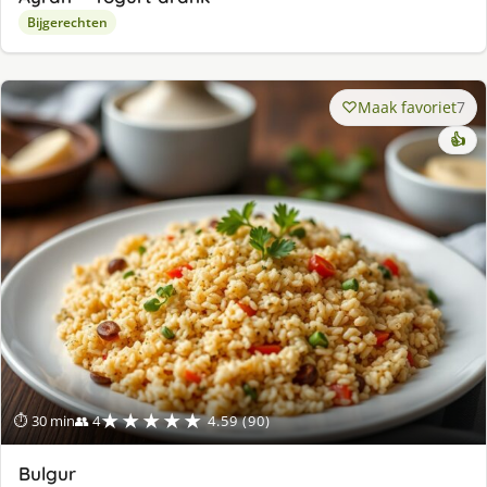
Bijgerechten
Maak favoriet
7
👍
★★★★★
⏱ 30 min
👥 4
4.59 (90)
Bulgur