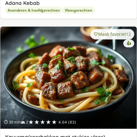
Adana Kebab
Avondeten & hoofdgerechten
Vleesgerechten
Maak favoriet
12
👍
★★★★★
⏱ 30 min
👥 2
4.64 (83)
Kavurma(roerbakken met stukjes vlees)