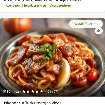
Avondeten & hoofdgerechten
Vleesgerechten
Maak favoriet
22
👍
★★★★★
⏱ 30 min
👥 4
4.61 (57)
Iskender = Turks reepjes vlees.