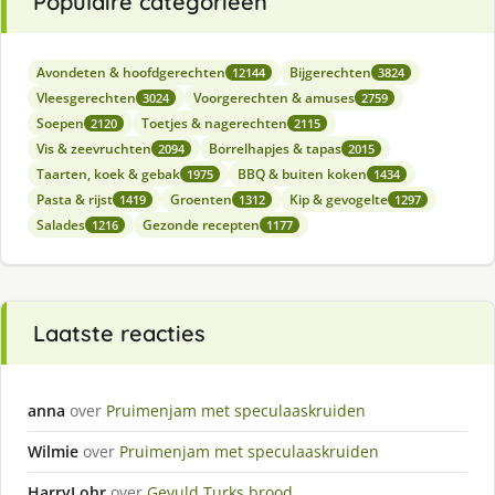
Populaire categorieën
Avondeten & hoofdgerechten
Bijgerechten
12144
3824
Vleesgerechten
Voorgerechten & amuses
3024
2759
Soepen
Toetjes & nagerechten
2120
2115
Vis & zeevruchten
Borrelhapjes & tapas
2094
2015
Taarten, koek & gebak
BBQ & buiten koken
1975
1434
Pasta & rijst
Groenten
Kip & gevogelte
1419
1312
1297
Salades
Gezonde recepten
1216
1177
Laatste reacties
anna
over
Pruimenjam met speculaaskruiden
Wilmie
over
Pruimenjam met speculaaskruiden
HarryLohr
over
Gevuld Turks brood