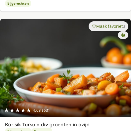
Bijgerechten
Maak favoriet
3
👍
★★★★★
4.63 (63)
Karisik Tursu = div groenten in azijn