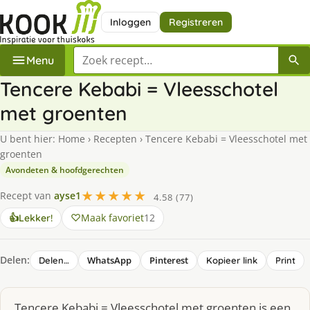
Inloggen
Registreren
Zoek een recept
Menu
Tencere Kebabi = Vleesschotel
met groenten
U bent hier:
Home
›
Recepten
›
Tencere Kebabi = Vleesschotel met
groenten
Avondeten & hoofdgerechten
★★★★★
Recept van
ayse1
4.58 (77)
Maak favoriet
12
👍
Lekker!
Delen:
WhatsApp
Pinterest
Delen…
Kopieer link
Print
Tencere Kebabi = Vleesschotel met groenten is een