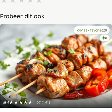
Probeer dit ook
Maak favoriet
28
ke
👍
1
lek
ge
★★★★★
👥 4
4.67 (141)