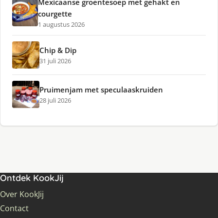
Mexicaanse groentesoep met gehakt en
courgette
1 augustus 2026
Chip & Dip
31 juli 2026
Pruimenjam met speculaaskruiden
28 juli 2026
Ontdek KookJij
Over KookJij
Contact