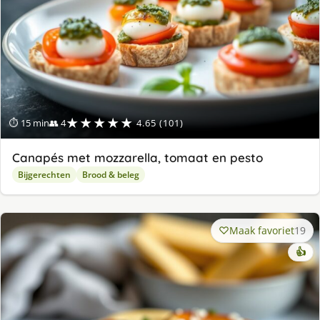
★★★★★
⏱ 15 min
👥 4
4.65 (101)
Canapés met mozzarella, tomaat en pesto
Bijgerechten
Brood & beleg
Maak favoriet
19
👍