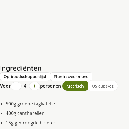
Ingrediënten
Op boodschappenlijst
Plan in weekmenu
−
+
Voor
4
personen
Metrisch
US cups/oz
500g groene tagliatelle
400g cantharellen
15g gedroogde boleten