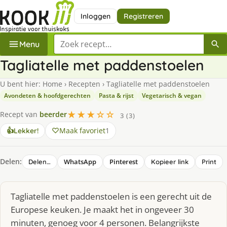
Inloggen
Registreren
Zoek een recept
Menu
Tagliatelle met paddenstoelen
U bent hier:
Home
›
Recepten
›
Tagliatelle met paddenstoelen
Avondeten & hoofdgerechten
Pasta & rijst
Vegetarisch & vegan
★★★☆☆
Recept van
beerder
3 (3)
Maak favoriet
1
👍
Lekker!
Delen:
WhatsApp
Pinterest
Delen…
Kopieer link
Print
Tagliatelle met paddenstoelen is een gerecht uit de
Europese keuken. Je maakt het in ongeveer 30
minuten, genoeg voor 4 personen. Belangrijkste