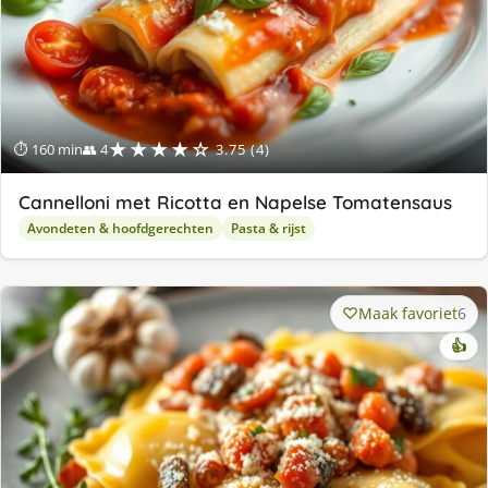
★★★★☆
⏱ 160 min
👥 4
3.75 (4)
Cannelloni met Ricotta en Napelse Tomatensaus
Avondeten & hoofdgerechten
Pasta & rijst
Maak favoriet
6
👍