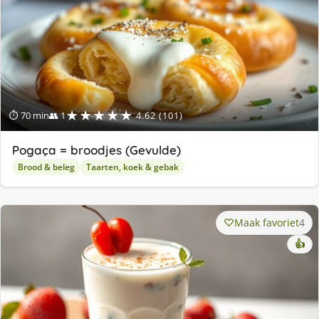
★★★★★
⏱ 70 min
👥 1
4.62 (101)
Pogaça = broodjes (Gevulde)
Brood & beleg
Taarten, koek & gebak
Maak favoriet
4
👍