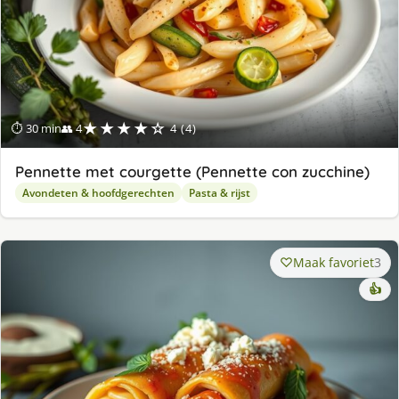
★★★★☆
⏱ 30 min
👥 4
4 (4)
Pennette met courgette (Pennette con zucchine)
Avondeten & hoofdgerechten
Pasta & rijst
Maak favoriet
3
👍