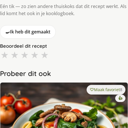
Eén tik — zo zien andere thuiskoks dat dit recept werkt. Als
lid komt het ook in je kooklogboek.
🍳
Ik heb dit gemaakt
Beoordeel dit recept
★
★
★
★
★
Probeer dit ook
Maak favoriet
8
👍