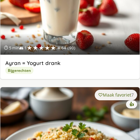
★★★★★
⏱ 5 min
👥 1
4.64 (90)
Ayran = Yogurt drank
Bijgerechten
Maak favoriet
7
👍