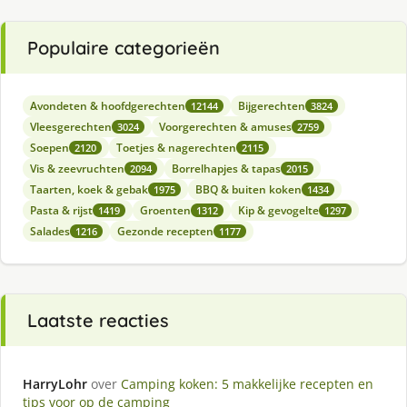
Populaire categorieën
Avondeten & hoofdgerechten
Bijgerechten
12144
3824
Vleesgerechten
Voorgerechten & amuses
3024
2759
Soepen
Toetjes & nagerechten
2120
2115
Vis & zeevruchten
Borrelhapjes & tapas
2094
2015
Taarten, koek & gebak
BBQ & buiten koken
1975
1434
Pasta & rijst
Groenten
Kip & gevogelte
1419
1312
1297
Salades
Gezonde recepten
1216
1177
Laatste reacties
HarryLohr
over
Camping koken: 5 makkelijke recepten en
tips voor op de camping