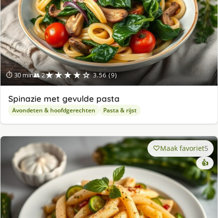
★★★★☆
⏱ 30 min
👥 2
3.56 (9)
Spinazie met gevulde pasta
Avondeten & hoofdgerechten
Pasta & rijst
Maak favoriet
5
👍