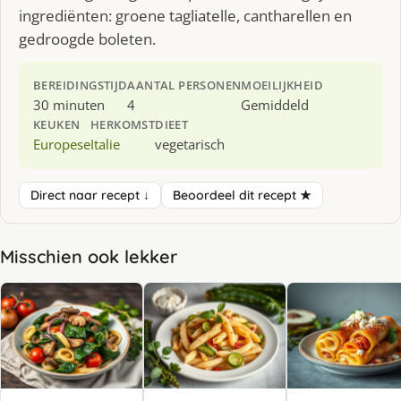
ingrediënten: groene tagliatelle, cantharellen en
gedroogde boleten.
BEREIDINGSTIJD
AANTAL PERSONEN
MOEILIJKHEID
30 minuten
4
Gemiddeld
KEUKEN
HERKOMST
DIEET
Europese
Italie
vegetarisch
Direct naar recept ↓
Beoordeel dit recept ★
Misschien ook lekker