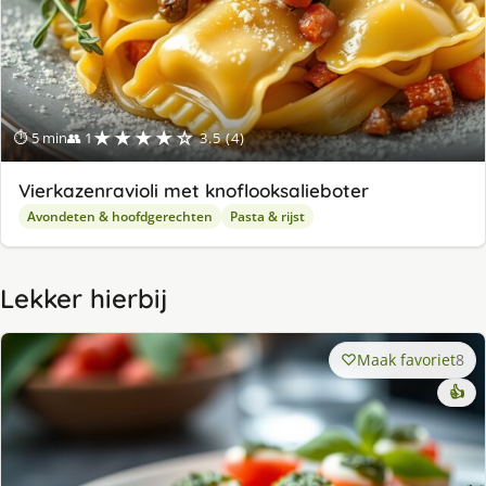
★★★★☆
⏱ 5 min
👥 1
3.5 (4)
Vierkazenravioli met knoflooksalieboter
Avondeten & hoofdgerechten
Pasta & rijst
Lekker hierbij
Maak favoriet
8
👍