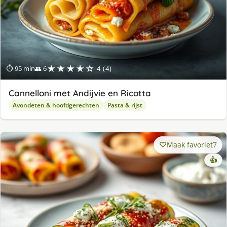
★★★★☆
⏱ 95 min
👥 6
4 (4)
Cannelloni met Andijvie en Ricotta
Avondeten & hoofdgerechten
Pasta & rijst
Maak favoriet
7
👍