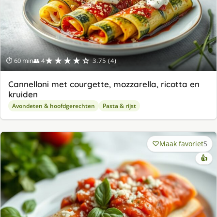
★★★★☆
⏱ 60 min
👥 4
3.75 (4)
Cannelloni met courgette, mozzarella, ricotta en
kruiden
Avondeten & hoofdgerechten
Pasta & rijst
Maak favoriet
5
👍