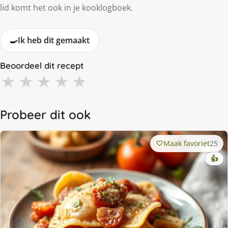
lid komt het ook in je kooklogboek.
🍳
Ik heb dit gemaakt
Beoordeel dit recept
★
★
★
★
★
Probeer dit ook
Maak favoriet
25
👍