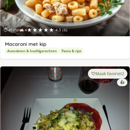
★★★★★
⏱ 45 min
👥 4
4.5 (6)
Macaroni met kip
Avondeten & hoofdgerechten
Pasta & rijst
Maak favoriet
2
👍