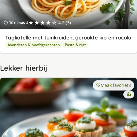
★★★★☆
⏱ 30 min
👥 4
4.2 (5)
Tagliatelle met tuinkruiden, gerookte kip en rucola
Avondeten & hoofdgerechten
Pasta & rijst
Lekker hierbij
Maak favoriet
8
👍