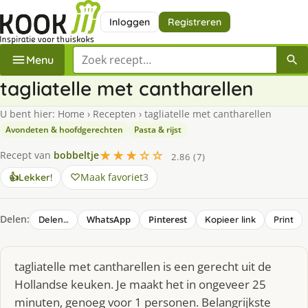
Inloggen
Registreren
Zoek een recept
Menu
tagliatelle met cantharellen
U bent hier:
Home
›
Recepten
›
tagliatelle met cantharellen
Avondeten & hoofdgerechten
Pasta & rijst
★★★☆☆
Recept van
bobbeltje
2.86 (7)
Maak favoriet
3
👍
Lekker!
Delen:
WhatsApp
Pinterest
Delen…
Kopieer link
Print
tagliatelle met cantharellen is een gerecht uit de
Hollandse keuken. Je maakt het in ongeveer 25
minuten, genoeg voor 1 personen. Belangrijkste