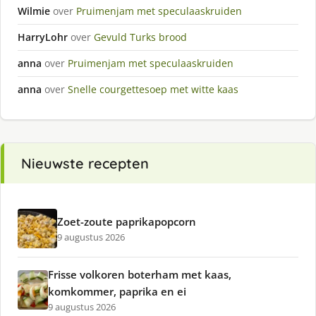
Wilmie
over
Pruimenjam met speculaaskruiden
HarryLohr
over
Gevuld Turks brood
anna
over
Pruimenjam met speculaaskruiden
anna
over
Snelle courgettesoep met witte kaas
Nieuwste recepten
Zoet-zoute paprikapopcorn
9 augustus 2026
Frisse volkoren boterham met kaas,
komkommer, paprika en ei
9 augustus 2026