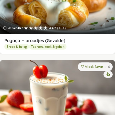
★★★★★
⏱ 70 min
👥 1
4.62 (101)
Pogaça = broodjes (Gevulde)
Brood & beleg
Taarten, koek & gebak
Maak favoriet
4
👍