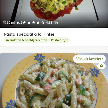
★★★★☆
⏱ 30 min
👥 2
4.33 (6)
Pasta speciaal a la Tinkie
Avondeten & hoofdgerechten
Pasta & rijst
Maak favoriet
7
👍