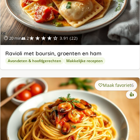
★★★★☆
⏱ 20 min
👥 2
3.91 (22)
Ravioli met boursin, groenten en ham
Avondeten & hoofdgerechten
Makkelijke recepten
Maak favoriet
6
👍