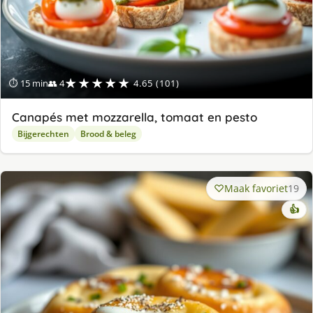
★★★★★
⏱ 15 min
👥 4
4.65 (101)
Canapés met mozzarella, tomaat en pesto
Bijgerechten
Brood & beleg
Maak favoriet
19
👍