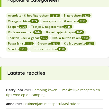
Avondeten & hoofdgerechten
Bijgerechten
12144
3824
Vleesgerechten
Voorgerechten & amuses
3024
2759
Soepen
Toetjes & nagerechten
2120
2115
Vis & zeevruchten
Borrelhapjes & tapas
2094
2015
Taarten, koek & gebak
BBQ & buiten koken
1975
1434
Pasta & rijst
Groenten
Kip & gevogelte
1419
1312
1297
Salades
Gezonde recepten
1216
1178
Laatste reacties
HarryLohr
over
Camping koken: 5 makkelijke recepten en
tips voor op de camping
anna
over
Pruimenjam met speculaaskruiden