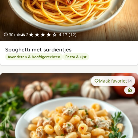
★★★★☆
⏱ 30 min
👥 2
4.17 (12)
Spaghetti met sardientjes
Avondeten & hoofdgerechten
Pasta & rijst
Maak favoriet
14
👍