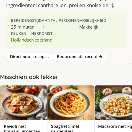
ingrediënten: cantharellen, prei en knolselderij.
BEREIDINGSTIJD
AANTAL PERSONEN
MOEILIJKHEID
25 minuten
1
Makkelijk
KEUKEN
HERKOMST
Hollandse
Nederland
Direct naar recept ↓
Beoordeel dit recept ★
Misschien ook lekker
Ravioli met
Spaghetti met
Macaroni met ki
boursin, groenten
sardientjes