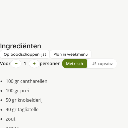
Ingrediënten
Op boodschappenlijst
Plan in weekmenu
−
+
Voor
1
personen
Metrisch
US cups/oz
100 gr cantharellen
100 gr prei
50 gr knolselderij
40 gr tagliatelle
zout