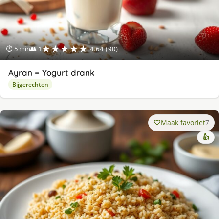
★★★★★
⏱ 5 min
👥 1
4.64 (90)
Ayran = Yogurt drank
Bijgerechten
Maak favoriet
7
👍