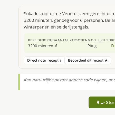
Sukadestoof uit de Veneto is een gerecht uit
3200 minuten, genoeg voor 6 personen. Belan
winterpenen en selderijstengels.
BEREIDINGSTIJD
AANTAL PERSONEN
MOEILIJKHEID
K
3200 minuten
6
Pittig
E
Direct naar recept ↓
Beoordeel dit recept ★
Kan natuurlijk ook met andere rode wijnen, and
👩‍🍳 St