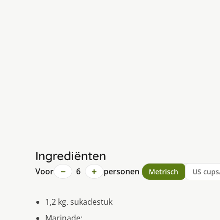
Ingrediënten
−
+
Voor
6
personen
Metrisch
US cups
1,2 kg. sukadestuk
Marinade: