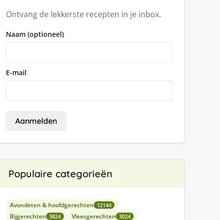
Ontvang de lekkerste recepten in je inbox.
Naam (optioneel)
E-mail
Aanmelden
Populaire categorieën
Avondeten & hoofdgerechten
12144
Bijgerechten
Vleesgerechten
3824
3024