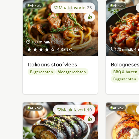
AI-kok
AI-kok
Maak favoriet
23
👍
⏱ 180 min
👥 6
★★★★☆
4.33 (3)
⏱ 120 min
👥 4
Italiaans stoofvlees
Bologneses
Bijgerechten
Vleesgerechten
BBQ & buiten
Bijgerechten
AI-kok
AI-kok
Maak favoriet
0
👍