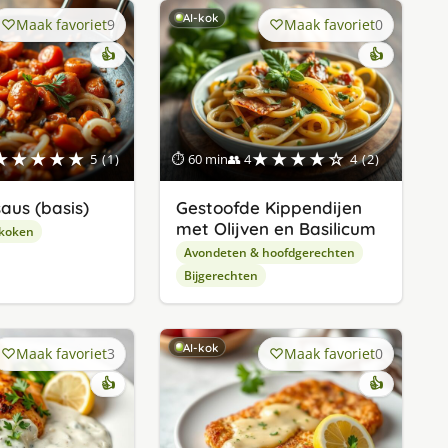
AI-kok
Maak favoriet
9
Maak favoriet
0
👍
👍
★★★★★
★★★★☆
5 (1)
⏱ 60 min
👥 4
4 (2)
aus (basis)
Gestoofde Kippendijen
met Olijven en Basilicum
 koken
Avondeten & hoofdgerechten
Bijgerechten
AI-kok
Maak favoriet
3
Maak favoriet
0
👍
👍