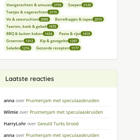
Voorgerechten & amuses
Soepen
2759
2120
Toetjes & nagerechten
2115
Vis & zeevruchten
Borrelhapjes & tapas
2095
2015
Taarten, koek & gebak
1975
BBQ & buiten koken
Pasta & rijst
1434
1419
Groenten
Kip & gevogelte
1312
1297
Salades
Gezonde recepten
1216
1177
Laatste reacties
anna
over
Pruimenjam met speculaaskruiden
Wilmie
over
Pruimenjam met speculaaskruiden
HarryLohr
over
Gevuld Turks brood
anna
over
Pruimenjam met speculaaskruiden