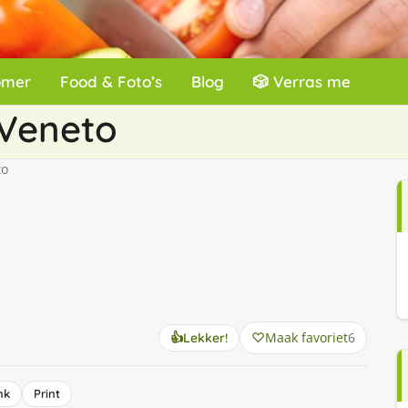
omer
Food & Foto’s
Blog
🎲 Verras me
 Veneto
to
Maak favoriet
6
👍
Lekker!
nk
Print