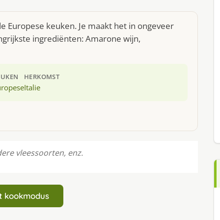
 de Europese keuken. Je maakt het in ongeveer
grijkste ingrediënten: Amarone wijn,
EUKEN
HERKOMST
uropese
Italie
ere vleessoorten, enz.
art kookmodus