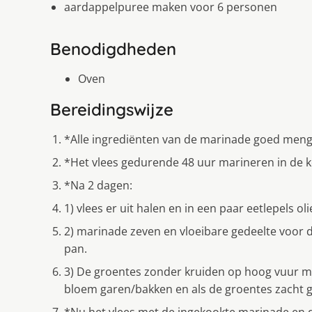
aardappelpuree maken voor 6 personen
Benodigdheden
Oven
Bereidingswijze
*Alle ingrediënten van de marinade goed meng
*Het vlees gedurende 48 uur marineren in de ko
*Na 2 dagen:
1) vlees er uit halen en in een paar eetlepels ol
2) marinade zeven en vloeibare gedeelte voor de
pan.
3) De groentes zonder kruiden op hoog vuur me
bloem garen/bakken en als de groentes zacht g
*Nu het vlees met de ingekookte marinade en d