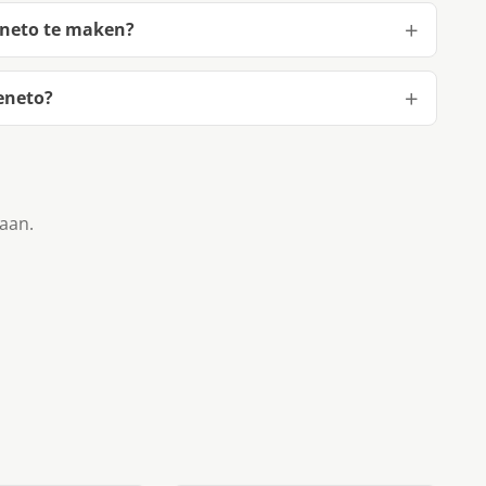
eneto te maken?
eneto?
taan.