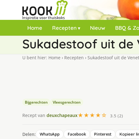
Home
Recepten
Nieuw
BBQ & Z
Sukadestoof uit de
U bent hier:
Home
›
Recepten
›
Sukadestoof uit de Vene
Bijgerechten
Vleesgerechten
★★★★☆
Recept van
deuxchapeaux
3.5 (2)
Delen:
WhatsApp
Facebook
Pinterest
Kopieer li