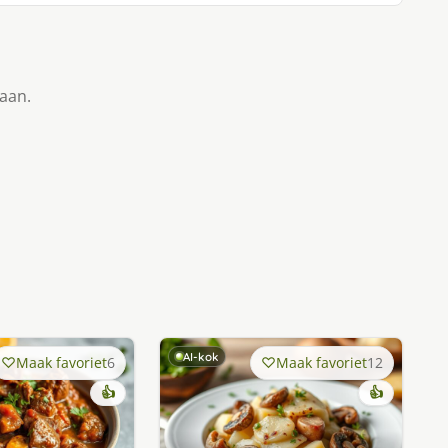
taan.
AI-kok
Maak favoriet
6
Maak favoriet
12
👍
👍