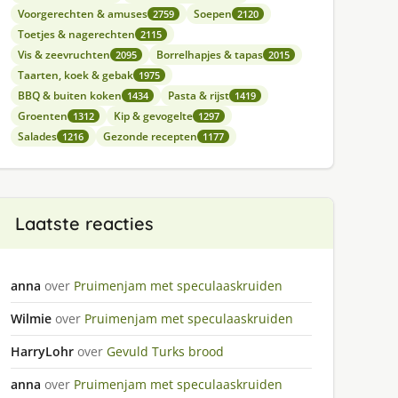
Voorgerechten & amuses
Soepen
2759
2120
Toetjes & nagerechten
2115
Vis & zeevruchten
Borrelhapjes & tapas
2095
2015
Taarten, koek & gebak
1975
BBQ & buiten koken
Pasta & rijst
1434
1419
Groenten
Kip & gevogelte
1312
1297
Salades
Gezonde recepten
1216
1177
Laatste reacties
anna
over
Pruimenjam met speculaaskruiden
Wilmie
over
Pruimenjam met speculaaskruiden
HarryLohr
over
Gevuld Turks brood
anna
over
Pruimenjam met speculaaskruiden