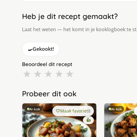
Heb je dit recept gemaakt?
Laat het weten — het komt in je kooklogboek te s
🍳
Gekookt!
Beoordeel dit recept
★
★
★
★
★
Probeer dit ook
AI-kok
AI-kok
Maak favoriet
8
👍