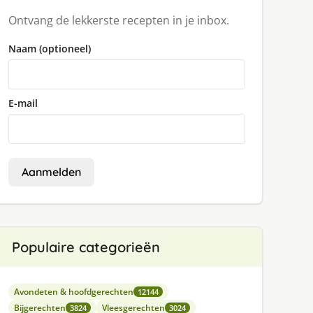
Ontvang de lekkerste recepten in je inbox.
Naam (optioneel)
E-mail
Aanmelden
Populaire categorieën
Avondeten & hoofdgerechten
12144
Bijgerechten
Vleesgerechten
3824
3024