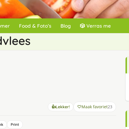
omer
Food & Foto’s
Blog
🎲 Verras me
dvlees
s
Maak favoriet
23
👍
Lekker!
nk
Print