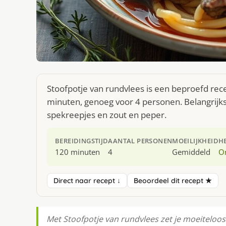
Stoofpotje van rundvlees is een beproefd rece
minuten, genoeg voor 4 personen. Belangrijk
spekreepjes en zout en peper.
BEREIDINGSTIJD
AANTAL PERSONEN
MOEILIJKHEID
H
120 minuten
4
Gemiddeld
O
Direct naar recept ↓
Beoordeel dit recept ★
Met Stoofpotje van rundvlees zet je moeiteloos