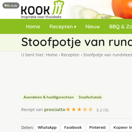
AI-kok
Home
Recepten
Nieuw
BBQ & Z
Stoofpotje van run
U bent hier:
Home
›
Recepten
›
Stoofpotje van rundvlee
Avondeten & hoofdgerechten
Stoofschotels
★★★☆☆
Recept van
prosciutto
3.2 (5)
Delen:
WhatsApp
Facebook
Pinterest
Kopieer li