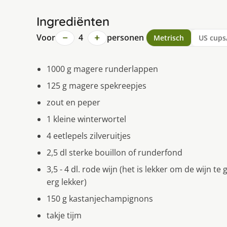
Ingrediënten
−
+
Voor
4
personen
Metrisch
US cups
1000 g magere runderlappen
125 g magere spekreepjes
zout en peper
1 kleine winterwortel
4 eetlepels zilveruitjes
2,5 dl sterke bouillon of runderfond
3,5 - 4 dl. rode wijn (het is lekker om de wijn te
erg lekker)
150 g kastanjechampignons
takje tijm