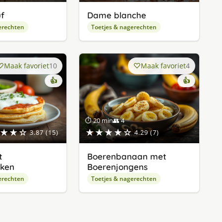
f
Dame blanche
erechten
Toetjes & nagerechten
Maak favoriet
10
Maak favoriet
4
👍
👍
⏱ 20 min
👥 4
★★☆
★★★★☆
3.87 (15)
4.29 (7)
t
Boerenbanaan met
ken
Boerenjongens
erechten
Toetjes & nagerechten