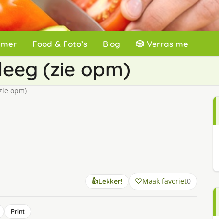
omer
Food & Foto’s
Blog
🎲 Verras me
odeeg (zie opm)
(zie opm)
Maak favoriet
0
👍
Lekker!
Print