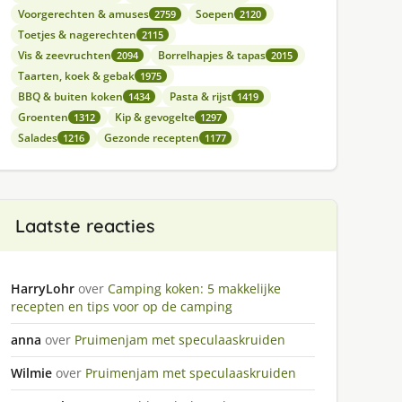
Voorgerechten & amuses
Soepen
2759
2120
Toetjes & nagerechten
2115
Vis & zeevruchten
Borrelhapjes & tapas
2094
2015
Taarten, koek & gebak
1975
BBQ & buiten koken
Pasta & rijst
1434
1419
Groenten
Kip & gevogelte
1312
1297
Salades
Gezonde recepten
1216
1177
Laatste reacties
HarryLohr
over
Camping koken: 5 makkelijke
recepten en tips voor op de camping
anna
over
Pruimenjam met speculaaskruiden
Wilmie
over
Pruimenjam met speculaaskruiden