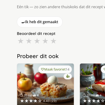
Eén tik — zo zien andere thuiskoks dat dit recept 
🍳
Ik heb dit gemaakt
Beoordeel dit recept
★
★
★
★
★
Probeer dit ook
Maak favoriet
14
👍
⏱ 20 min
👥 4
⏱ 20 min
👥 4
★★★★☆
★★★★☆
4.43 (23)