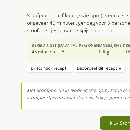
Stoofpeertje in filodeeg (zie opm) is een gere
ongeveer 45 minuten, genoeg voor 5 personen.
stoofpeertjes, amandelspijs en eieren.
BEREIDINGSTIJD
AANTAL PERSONEN
MOEILIJKHEID
K
45 minuten
5
Pittig
H
Direct naar recept ↓
Beoordeel dit recept ★
Met Stoofpeertje in filodeeg (zie opm) zet je moe
stoofpeertjes en amandelspijs. Pak je pannen er
👩‍🍳 St