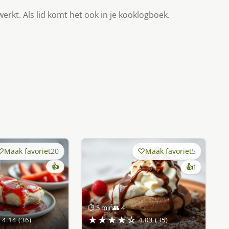
werkt. Als lid komt het ook in je kooklogboek.
Maak favoriet
20
Maak favoriet
5
👍
keer
👍
1
lekker
gevonde
⏱ 5 min
👥 4
★★★★☆
4.14 (36)
4.03 (35)