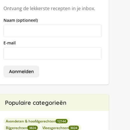
Ontvang de lekkerste recepten in je inbox.
Naam (optioneel)
E-mail
Aanmelden
Populaire categorieën
Avondeten & hoofdgerechten
12144
Bijgerechten
Vleesgerechten
3824
3024