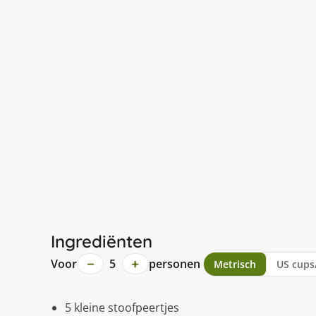
Ingrediënten
−
+
Voor
5
personen
Metrisch
US cups
5 kleine stoofpeertjes