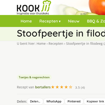
Home
Recepten
Nieuw
BBQ & Z
Stoofpeertje in fil
U bent hier:
Home
›
Recepten
›
Stoofpeertje in filodeeg 
Toetjes & nagerechten
★★★★☆
Recept van
bertallers
3.5 (4)
Delen:
WhatsApp
Pinterest
Delen…
Kopieer link