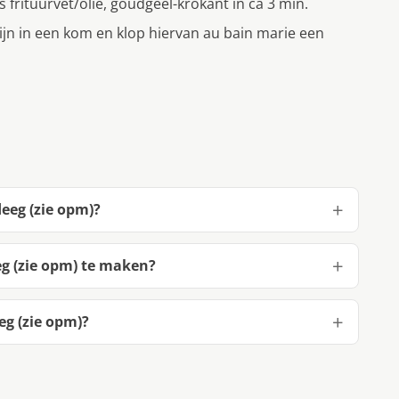
s frituurvet/olie, goudgeel-krokant in ca 3 min.
ijn in een kom en klop hiervan au bain marie een
deeg (zie opm)?
eg (zie opm) te maken?
eg (zie opm)?