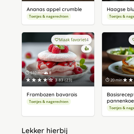
Ananas appel crumble
Haagse blu
Toetjes & nagerechten
Toetjes & nag
Maak favoriet
4
👍
⏱ 510 min
👥 8
★★★★☆
★★
3.83 (23)
⏱ 20 min
Frambozen bavarois
Basisrecep
pannenkoe
Toetjes & nagerechten
Toetjes & nag
Lekker hierbij