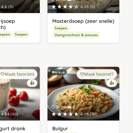
★★★★☆
4.6 (5)
4.33 (6)
rijsoep
Mosterdsoep (zeer snelle)
ch)
Soepen
cepten
Soepen
Voorgerechten & amuses
AI-kok
Maak favoriet
4
Maak favoriet
7
👍
👍
⏱ 30 min
👥 4
★★★★★
4.64 (90)
4.59 (90)
gurt drank
Bulgur