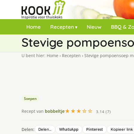
Home
Recepten
Nieuw
BBQ & Z
Stevige pompoenso
U bent hier:
Home
›
Recepten
›
Stevige pompoensoep me
Soepen
★★★☆☆
Recept van
bobbeltje
3.14 (7)
Delen:
WhatsApp
Pinterest
Delen…
Kopieer link