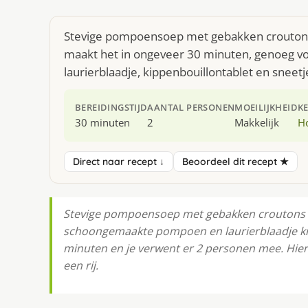
Stevige pompoensoep met gebakken croutons i
maakt het in ongeveer 30 minuten, genoeg voo
laurierblaadje, kippenbouillontablet en sneetj
BEREIDINGSTIJD
AANTAL PERSONEN
MOEILIJKHEID
K
30 minuten
2
Makkelijk
H
Direct naar recept ↓
Beoordeel dit recept ★
Stevige pompoensoep met gebakken croutons 
schoongemaakte pompoen en laurierblaadje krij
minuten en je verwent er 2 personen mee. Hiero
een rij.