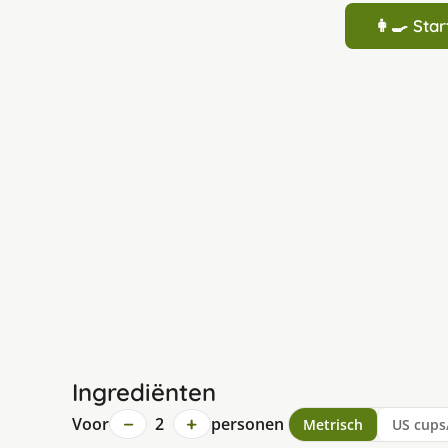
👩‍🍳 St
Ingrediënten
−
+
Voor
2
personen
Metrisch
US cups