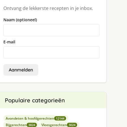
Ontvang de lekkerste recepten in je inbox.
Naam (optioneel)
E-mail
Aanmelden
Populaire categorieën
Avondeten & hoofdgerechten
12144
Bijgerechten
Vleesgerechten
3824
3024