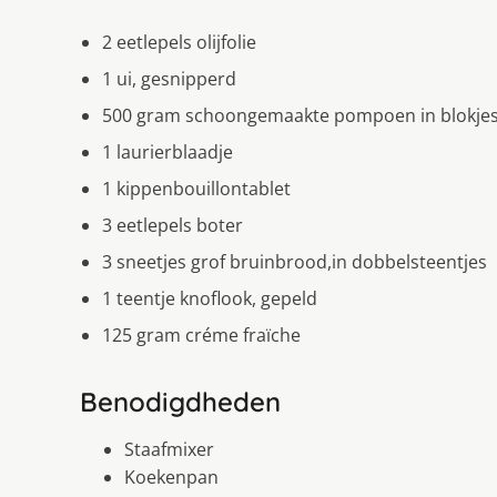
2 eetlepels olijfolie
1 ui, gesnipperd
500 gram schoongemaakte pompoen in blokje
1 laurierblaadje
1 kippenbouillontablet
3 eetlepels boter
3 sneetjes grof bruinbrood,in dobbelsteentjes
1 teentje knoflook, gepeld
125 gram créme fraïche
Benodigdheden
Staafmixer
Koekenpan