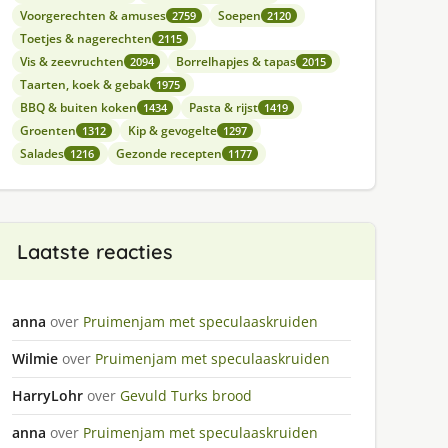
Voorgerechten & amuses
Soepen
2759
2120
Toetjes & nagerechten
2115
Vis & zeevruchten
Borrelhapjes & tapas
2094
2015
Taarten, koek & gebak
1975
BBQ & buiten koken
Pasta & rijst
1434
1419
Groenten
Kip & gevogelte
1312
1297
Salades
Gezonde recepten
1216
1177
Laatste reacties
anna
over
Pruimenjam met speculaaskruiden
Wilmie
over
Pruimenjam met speculaaskruiden
HarryLohr
over
Gevuld Turks brood
anna
over
Pruimenjam met speculaaskruiden