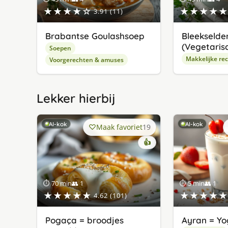
★★★★☆
★★★★★
3.91 (11)
Brabantse Goulashsoep
Bleekselde
(Vegetaris
Soepen
Makkelijke re
Voorgerechten & amuses
Lekker hierbij
AI-kok
AI-kok
Maak favoriet
19
👍
⏱ 70 min
👥 1
⏱ 5 min
👥 1
★★★★★
★★★★★
4.62 (101)
Pogaça = broodjes
Ayran = Yo