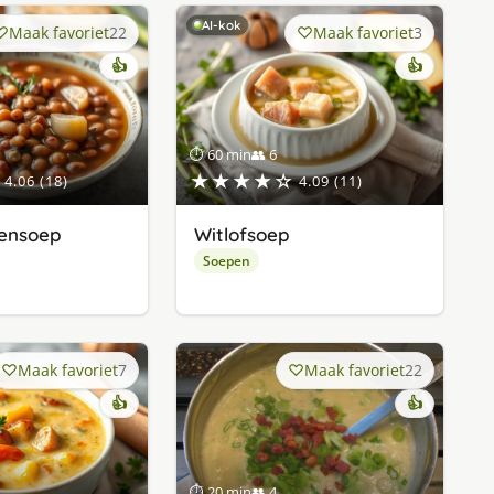
AI-kok
Maak favoriet
22
Maak favoriet
3
👍
👍
⏱ 60 min
👥 6
★★★★☆
4.06 (18)
4.09 (11)
nensoep
Witlofsoep
Soepen
Maak favoriet
7
Maak favoriet
22
👍
👍
⏱ 20 min
👥 4