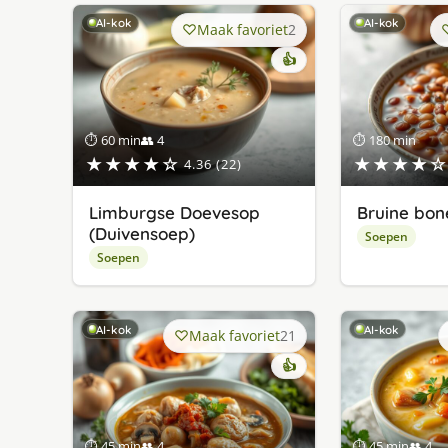
AI-kok
AI-kok
Maak favoriet
2
👍
⏱ 60 min
👥 4
⏱ 180 min
★★★★☆
★★★★☆
4.36 (22)
Limburgse Doevesop
Bruine bo
(Duivensoep)
Soepen
Soepen
AI-kok
AI-kok
Maak favoriet
21
👍
⏱ 45 min
👥 4
⏱ 45 min
👥 4