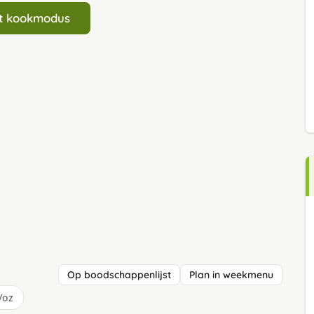
art kookmodus
Op boodschappenlijst
Plan in weekmenu
/oz