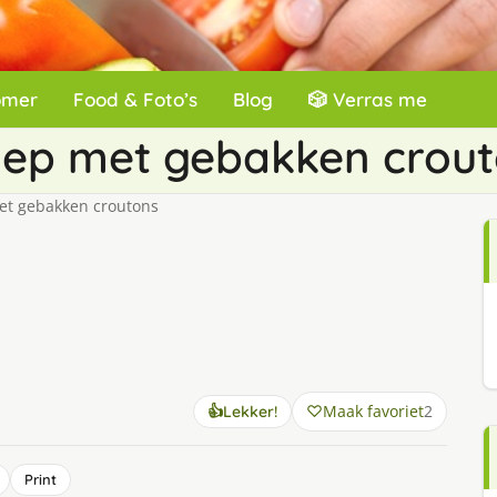
omer
Food & Foto’s
Blog
🎲 Verras me
ep met gebakken crout
t gebakken croutons
Maak favoriet
2
👍
Lekker!
Print