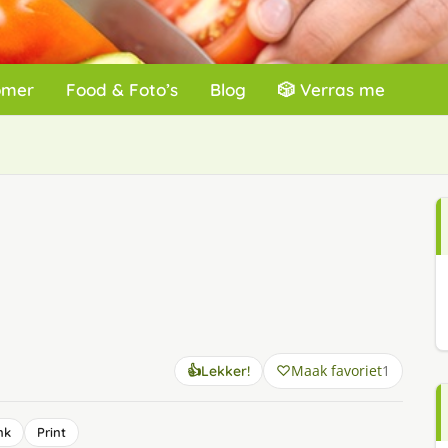
omer
Food & Foto’s
Blog
🎲 Verras me
Maak favoriet
1
👍
Lekker!
nk
Print