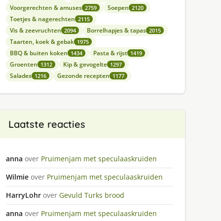
Voorgerechten & amuses
Soepen
2759
2120
Toetjes & nagerechten
2115
Vis & zeevruchten
Borrelhapjes & tapas
2094
2015
Taarten, koek & gebak
1975
BBQ & buiten koken
Pasta & rijst
1434
1419
Groenten
Kip & gevogelte
1312
1297
Salades
Gezonde recepten
1216
1177
Laatste reacties
anna
over
Pruimenjam met speculaaskruiden
Wilmie
over
Pruimenjam met speculaaskruiden
HarryLohr
over
Gevuld Turks brood
anna
over
Pruimenjam met speculaaskruiden