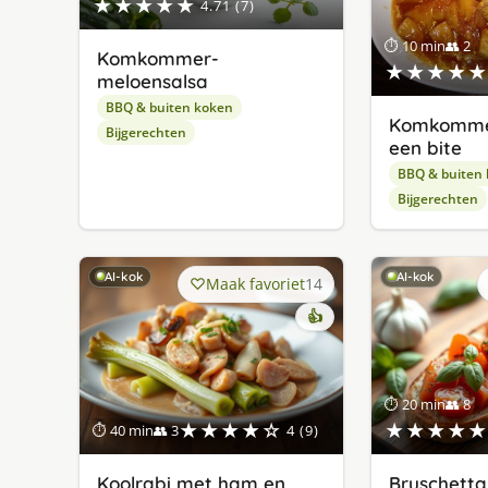
★★★★★
4.71 (7)
⏱ 10 min
👥 2
Komkommer-
★★★★★
meloensalsa
BBQ & buiten koken
Komkomme
Bijgerechten
een bite
BBQ & buiten
Bijgerechten
AI-kok
AI-kok
Maak favoriet
14
👍
⏱ 20 min
👥 8
★★★★☆
★★★★★
⏱ 40 min
👥 3
4 (9)
Koolrabi met ham en
Bruschett