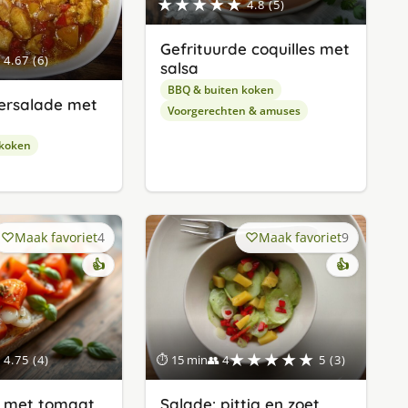
★★★★★
4.8 (5)
Gefrituurde coquilles met
4.67 (6)
salsa
BBQ & buiten koken
rsalade met
Voorgerechten & amuses
 koken
Maak favoriet
4
Maak favoriet
9
👍
👍
★★★★★
4.75 (4)
⏱ 15 min
👥 4
5 (3)
a met tomaat
Salade: pittig en zoet