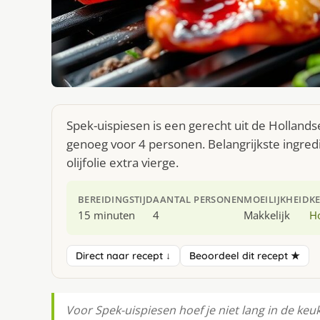
Spek-ui­s­pie­sen is een gerecht uit de Hollan
genoeg voor 4 personen. Belangrijkste ingred
olijfolie extra vierge.
BEREIDINGSTIJD
AANTAL PERSONEN
MOEILIJKHEID
K
15 minuten
4
Makkelijk
H
Direct naar recept ↓
Beoordeel dit recept ★
Voor Spek-ui­s­pie­sen hoef je niet lang in de k