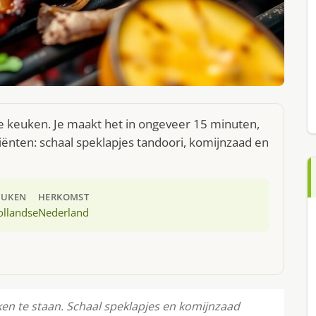
dse keuken. Je maakt het in ongeveer 15 minuten,
iënten: schaal speklapjes tandoori, komijnzaad en
EUKEN
HERKOMST
ollandse
Nederland
euken te staan. Schaal speklapjes en komijnzaad