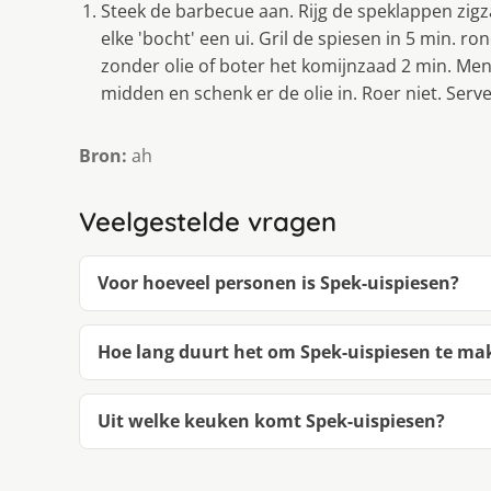
Steek de barbecue aan. Rijg de speklappen zigz
elke 'bocht' een ui. Gril de spiesen in 5 min.
zonder olie of boter het komijnzaad 2 min. Men
midden en schenk er de olie in. Roer niet. Serve
Bron:
ah
Veelgestelde vragen
Voor hoeveel personen is Spek-ui­s­pie­sen?
Hoe lang duurt het om Spek-ui­s­pie­sen te m
Uit welke keuken komt Spek-ui­s­pie­sen?