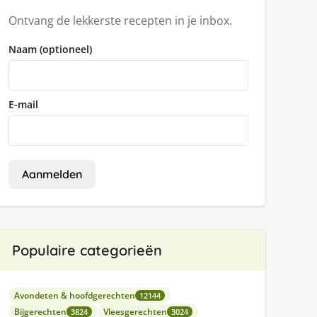
Ontvang de lekkerste recepten in je inbox.
Naam (optioneel)
E-mail
Aanmelden
Populaire categorieën
Avondeten & hoofdgerechten
12144
Bijgerechten
Vleesgerechten
3824
3024