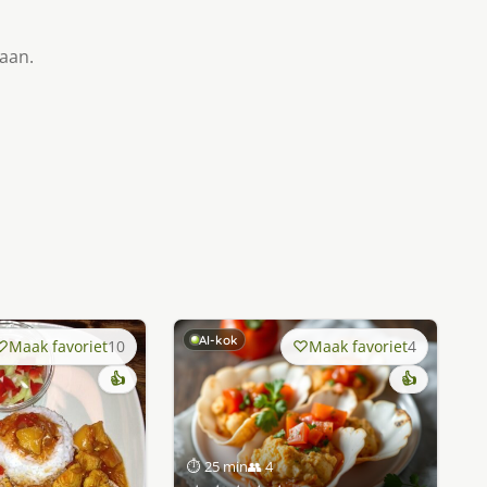
taan.
AI-kok
Maak favoriet
10
Maak favoriet
4
👍
👍
⏱ 25 min
👥 4