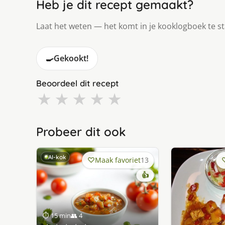
Heb je dit recept gemaakt?
Laat het weten — het komt in je kooklogboek te s
🍳
Gekookt!
Beoordeel dit recept
★
★
★
★
★
Probeer dit ook
AI-kok
Maak favoriet
13
👍
⏱ 15 min
👥 4