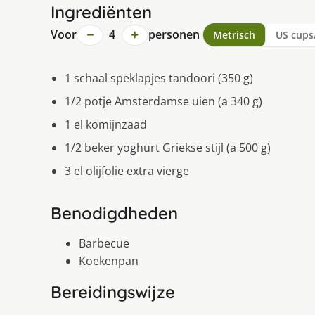
Ingrediënten
−
+
Voor
4
personen
Metrisch
US cups
1 schaal speklapjes tandoori (350 g)
1/2 potje Amsterdamse uien (a 340 g)
1 el komijnzaad
1/2 beker yoghurt Griekse stijl (a 500 g)
3 el olijfolie extra vierge
Benodigdheden
Barbecue
Koekenpan
Bereidingswijze