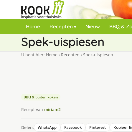
Home
Recepten
Nieuw
BBQ & Z
Spek-ui­s­pie­sen
U bent hier:
Home
›
Recepten
›
Spek-ui­s­pie­sen
BBQ & buiten koken
Recept van
miriam2
Delen:
WhatsApp
Facebook
Pinterest
Kopieer li