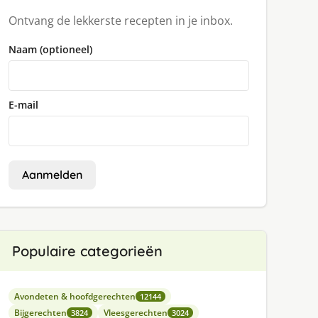
Ontvang de lekkerste recepten in je inbox.
Naam (optioneel)
E-mail
Aanmelden
Populaire categorieën
Avondeten & hoofdgerechten
12144
Bijgerechten
Vleesgerechten
3824
3024