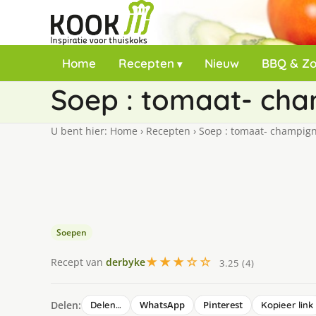
Home
Recepten
Nieuw
BBQ & Z
Soep : tomaat- ch
U bent hier:
Home
›
Recepten
›
Soep : tomaat- champig
Soepen
★★★☆☆
Recept van
derbyke
3.25 (4)
Delen:
WhatsApp
Pinterest
Delen…
Kopieer link