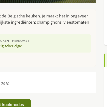
t de Belgische keuken. Je maakt het in ongeveer
ijkste ingrediënten: champignons, vleestomaten
EUKEN
HERKOMST
lgische
Belgie
 2010
art kookmodus