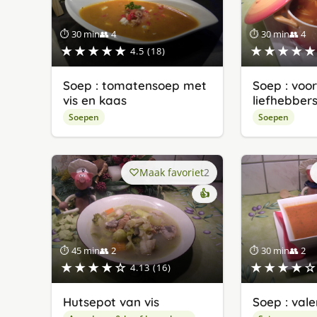
⏱ 30 min
👥 4
⏱ 30 min
👥 4
★★★★★
★★★★★
4.5 (18)
Soep : tomatensoep met
Soep : voo
vis en kaas
liefhebber
Soepen
Soepen
Maak favoriet
2
👍
⏱ 45 min
👥 2
⏱ 30 min
👥 2
★★★★☆
★★★★☆
4.13 (16)
Hutsepot van vis
Soep : vale