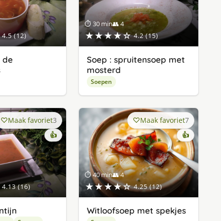
⏱ 30 min
👥 4
★★★★☆
4.5 (12)
4.2 (15)
r de
Soep : spruitensoep met
s
mosterd
Soepen
Maak favoriet
3
Maak favoriet
7
👍
👍
⏱ 40 min
👥 4
★★★★☆
4.13 (16)
4.25 (12)
ntijn
Witloofsoep met spekjes