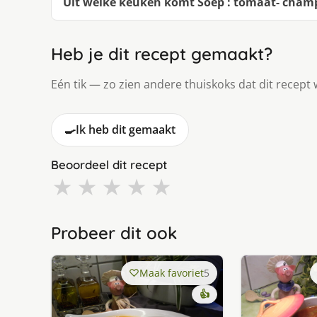
Uit welke keuken komt Soep : tomaat- cham
Heb je dit recept gemaakt?
Eén tik — zo zien andere thuiskoks dat dit recept 
🍳
Ik heb dit gemaakt
Beoordeel dit recept
★
★
★
★
★
Probeer dit ook
Maak favoriet
5
👍