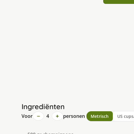
Ingrediënten
−
+
Voor
4
personen
Metrisch
US cups