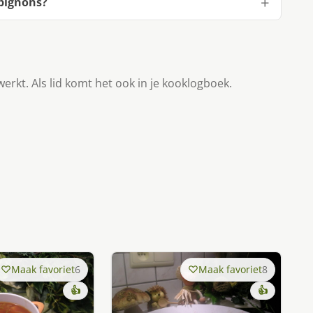
pignons?
werkt. Als lid komt het ook in je kooklogboek.
Maak favoriet
6
Maak favoriet
8
👍
👍