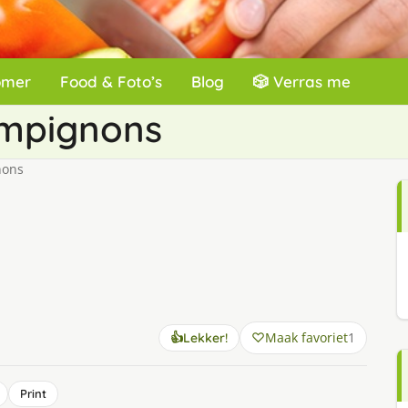
omer
Food & Foto’s
Blog
🎲 Verras me
ampignons
nons
Maak favoriet
1
👍
Lekker!
Print