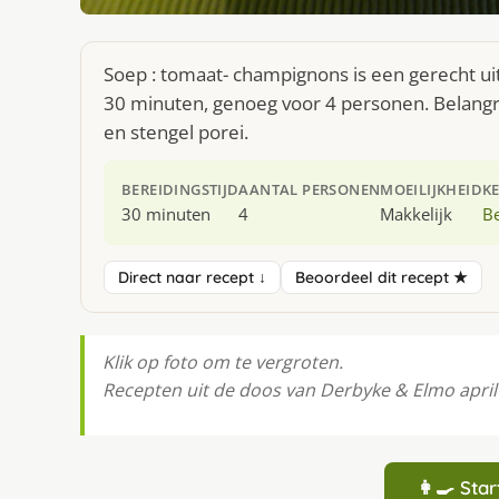
Soep : tomaat- champignons is een gerecht ui
30 minuten, genoeg voor 4 personen. Belangr
en stengel porei.
BEREIDINGSTIJD
AANTAL PERSONEN
MOEILIJKHEID
K
30 minuten
4
Makkelijk
Be
Direct naar recept ↓
Beoordeel dit recept ★
Klik op foto om te vergroten.
Recepten uit de doos van Derbyke & Elmo april
👩‍🍳 St