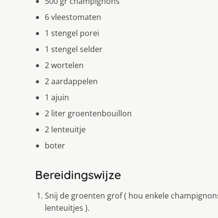
500 gr champignons
6 vleestomaten
1 stengel porei
1 stengel selder
2 wortelen
2 aardappelen
1 ajuin
2 liter groentenbouillon
2 lenteuitje
boter
Bereidingswijze
Snij de groenten grof ( hou enkele champignon
lenteuitjes ).