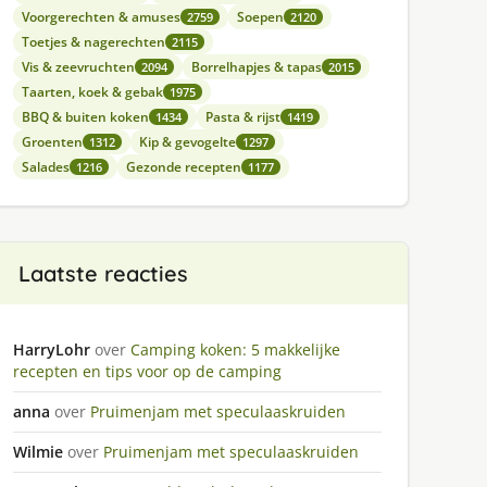
Voorgerechten & amuses
Soepen
2759
2120
Toetjes & nagerechten
2115
Vis & zeevruchten
Borrelhapjes & tapas
2094
2015
Taarten, koek & gebak
1975
BBQ & buiten koken
Pasta & rijst
1434
1419
Groenten
Kip & gevogelte
1312
1297
Salades
Gezonde recepten
1216
1177
Laatste reacties
HarryLohr
over
Camping koken: 5 makkelijke
recepten en tips voor op de camping
anna
over
Pruimenjam met speculaaskruiden
Wilmie
over
Pruimenjam met speculaaskruiden