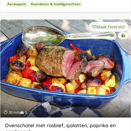
Aardappels
Avondeten & hoofdgerechten
Maak favoriet
0
👍
⏱ 30 min
👥 3
Ovenschotel met rosbief, sjalotten, paprika en