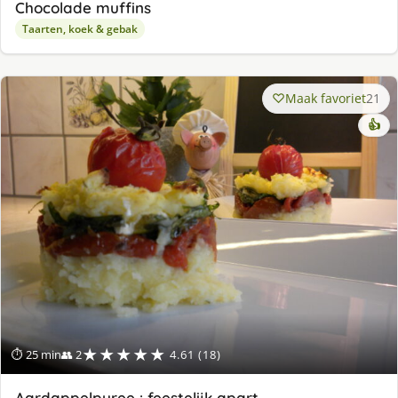
Chocolade muffins
Taarten, koek & gebak
Maak favoriet
21
👍
★★★★★
⏱ 25 min
👥 2
4.61 (18)
Aardappelpuree : feestelijk apart