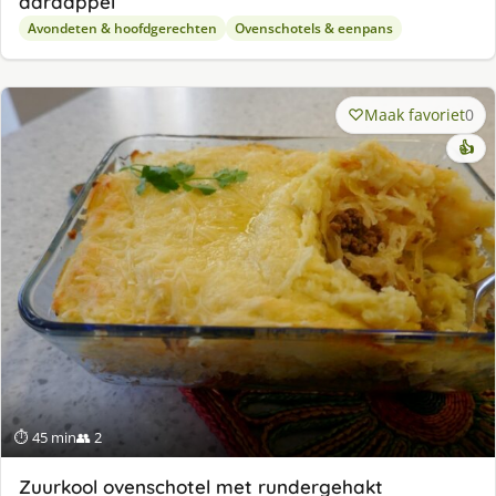
aardappel
Avondeten & hoofdgerechten
Ovenschotels & eenpans
Maak favoriet
0
👍
⏱ 45 min
👥 2
Zuurkool ovenschotel met rundergehakt