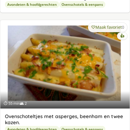
Avondeten & hoofdgerechten
Ovenschotels & eenpans
Maak favoriet
0
👍
⏱ 55 min
👥 2
Ovenschoteltjes met asperges, beenham en twee
kazen.
Avondeten & hoofdgerechten
Ovenschotels & eenpans