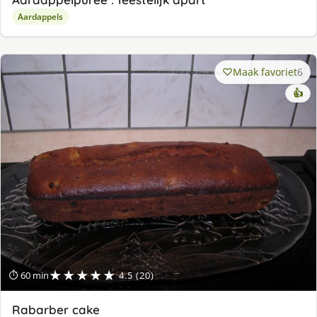
Aardappels
Maak favoriet
6
👍
★★★★★
⏱ 60 min
4.5 (20)
Rabarber cake