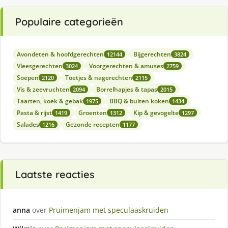
Populaire categorieën
Avondeten & hoofdgerechten
Bijgerechten
12144
3824
Vleesgerechten
Voorgerechten & amuses
3024
2759
Soepen
Toetjes & nagerechten
2120
2115
Vis & zeevruchten
Borrelhapjes & tapas
2094
2015
Taarten, koek & gebak
BBQ & buiten koken
1975
1434
Pasta & rijst
Groenten
Kip & gevogelte
1419
1312
1297
Salades
Gezonde recepten
1216
1177
Laatste reacties
anna
over
Pruimenjam met speculaaskruiden