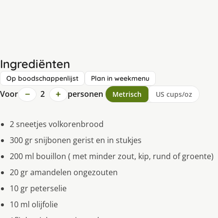
Ingrediënten
Op boodschappenlijst
Plan in weekmenu
−
+
Voor
2
personen
Metrisch
US cups/oz
2 sneetjes volkorenbrood
300 gr snĳbonen gerist en in stukjes
200 ml bouillon ( met minder zout, kip, rund of groente)
20 gr amandelen ongezouten
10 gr peterselie
10 ml olĳfolie