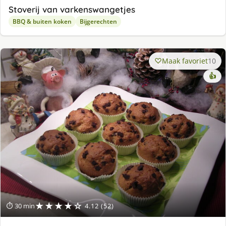
Stoverij van varkenswangetjes
BBQ & buiten koken
Bijgerechten
Maak favoriet
10
👍
★★★★☆
⏱ 30 min
4.12 (52)