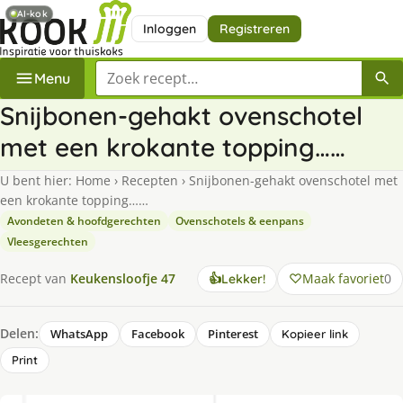
AI-kok
Inloggen
Registreren
Zoek een recept
Menu
Snijbonen-gehakt ovenschotel
met een krokante topping……
U bent hier:
Home
›
Recepten
›
Snijbonen-gehakt ovenschotel met
een krokante topping……
Avondeten & hoofdgerechten
Ovenschotels & eenpans
Vleesgerechten
Maak favoriet
0
Recept van
Keukensloofje 47
👍
Lekker!
Delen:
WhatsApp
Facebook
Pinterest
Kopieer link
Print