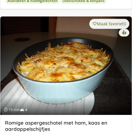
Avondeten & hoofdgerechten
Ovenschotels & eenpans
Maak favoriet
0
👍
⏱ 15 min
👥 4
Romige aspergeschotel met ham, kaas en
aardappelschijfjes