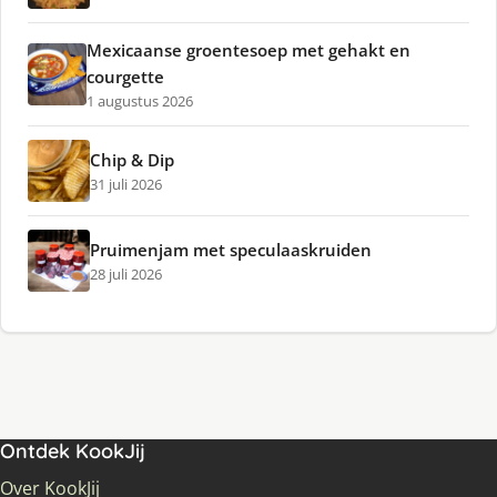
Mexicaanse groentesoep met gehakt en
courgette
1 augustus 2026
Chip & Dip
31 juli 2026
Pruimenjam met speculaaskruiden
28 juli 2026
Ontdek KookJij
Over KookJij