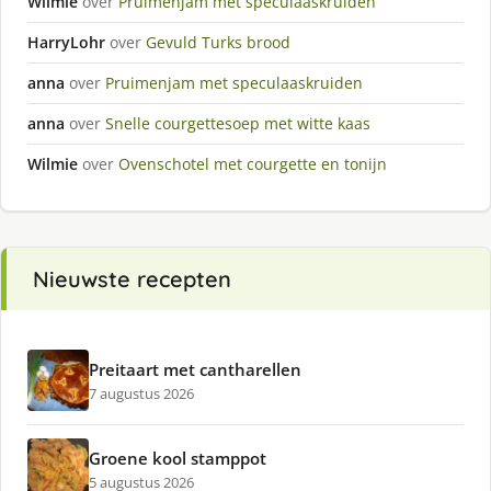
Wilmie
over
Pruimenjam met speculaaskruiden
HarryLohr
over
Gevuld Turks brood
anna
over
Pruimenjam met speculaaskruiden
anna
over
Snelle courgettesoep met witte kaas
Wilmie
over
Ovenschotel met courgette en tonijn
Nieuwste recepten
Preitaart met cantharellen
7 augustus 2026
Groene kool stamppot
5 augustus 2026