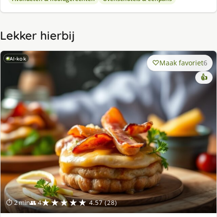
Lekker hierbij
AI-kok
Maak favoriet
6
👍
★★★★★
⏱ 2 min
👥 4
4.57 (28)