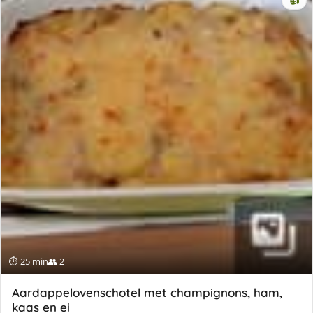
👍
⏱ 25 min
👥 2
Aardappelovenschotel met champignons, ham,
kaas en ei