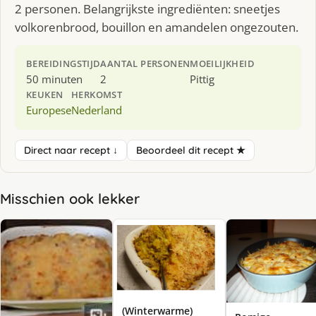
2 personen. Belangrijkste ingrediënten: sneetjes
volkorenbrood, bouillon en amandelen ongezouten.
BEREIDINGSTIJD
AANTAL PERSONEN
MOEILIJKHEID
50 minuten
2
Pittig
KEUKEN
HERKOMST
Europese
Nederland
Direct naar recept ↓
Beoordeel dit recept ★
Misschien ook lekker
(Winterwarme)