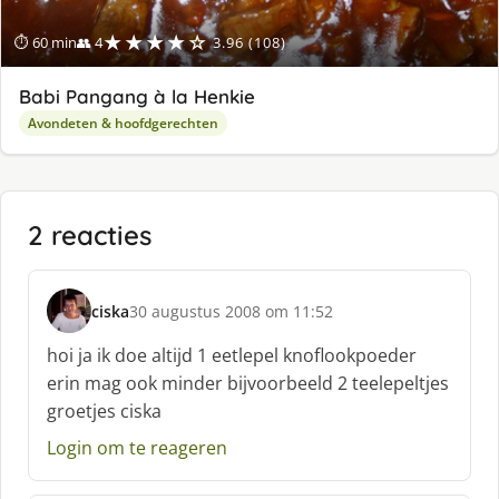
★★★★☆
⏱ 60 min
👥 4
3.96 (108)
Babi Pangang à la Henkie
Avondeten & hoofdgerechten
2 reacties
ciska
30 augustus 2008 om 11:52
s
c
hoi ja ik doe altijd 1 eetlepel knoflookpoeder
h
erin mag ook minder bijvoorbeeld 2 teelepeltjes
r
groetjes ciska
e
e
Login om te reageren
f
: