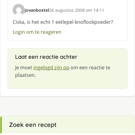
jovanboxtel
26 augustus 2008 om 14:11
s
c
Ciska, is het echt 1 eetlepel knoflookpoeder?
h
Login om te reageren
r
e
e
f
Laat een reactie achter
:
Je moet
ingelogd zijn op
om een reactie te
plaatsen.
Zoek een recept