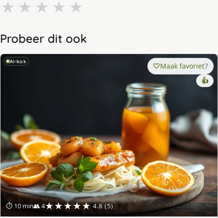
★
★
★
★
★
Probeer dit ook
AI-kok
Maak favoriet
7
👍
★★★★★
⏱ 10 min
👥 4
4.8 (5)