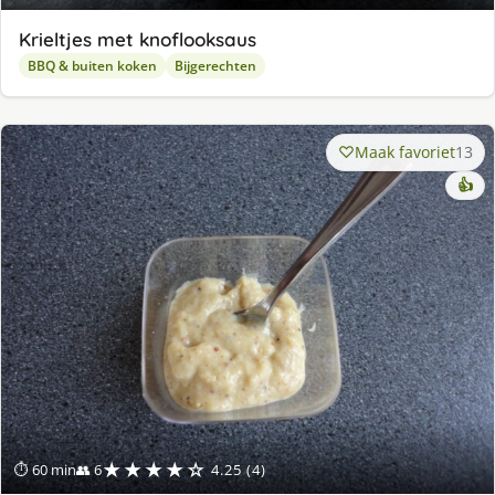
Krieltjes met knoflooksaus
BBQ & buiten koken
Bijgerechten
Maak favoriet
13
👍
★★★★☆
⏱ 60 min
👥 6
4.25 (4)