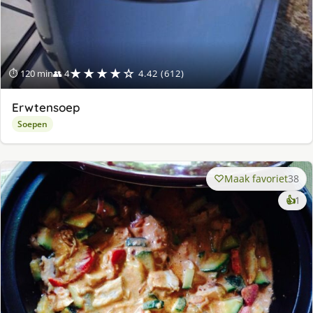
★★★★☆
⏱ 120 min
👥 4
4.42 (612)
Erwtensoep
Soepen
Maak favoriet
38
ke
👍
1
lek
ge