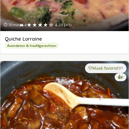
★★★★☆
⏱ 70 min
👥 4
4.29 (45)
Quiche Lorraine
Avondeten & hoofdgerechten
Maak favoriet
91
ke
👍
1
lek
ge