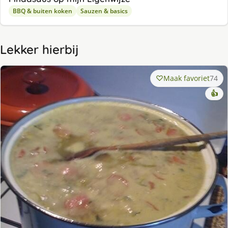
BBQ & buiten koken
Sauzen & basics
Lekker hierbij
Maak favoriet
74
👍