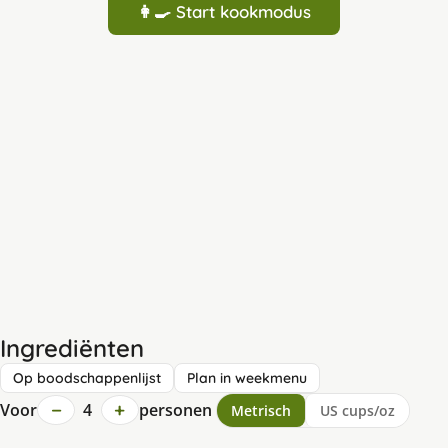
👩‍🍳 Start kookmodus
Ingrediënten
Op boodschappenlijst
Plan in weekmenu
−
+
Voor
4
personen
Metrisch
US cups/oz