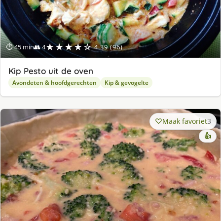
★★★★☆
⏱ 45 min
👥 4
4.39 (96)
Kip Pesto uit de oven
Avondeten & hoofdgerechten
Kip & gevogelte
Maak favoriet
3
👍