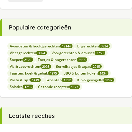
Populaire categorieën
Avondeten & hoofdgerechten
Bijgerechten
12144
3824
Vleesgerechten
Voorgerechten & amuses
3024
2759
Soepen
Toetjes & nagerechten
2120
2115
Vis & zeevruchten
Borrelhapjes & tapas
2095
2015
Taarten, koek & gebak
BBQ & buiten koken
1975
1434
Pasta & rijst
Groenten
Kip & gevogelte
1419
1312
1297
Salades
Gezonde recepten
1216
1177
Laatste reacties