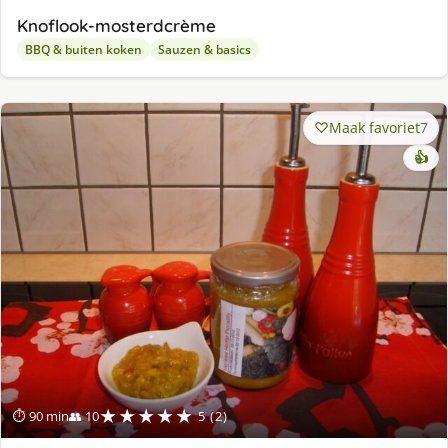
Knoflook-mosterdcrème
BBQ & buiten koken
Sauzen & basics
Maak favoriet
7
👍
★★★★★
⏱ 90 min
👥 10
5 (2)