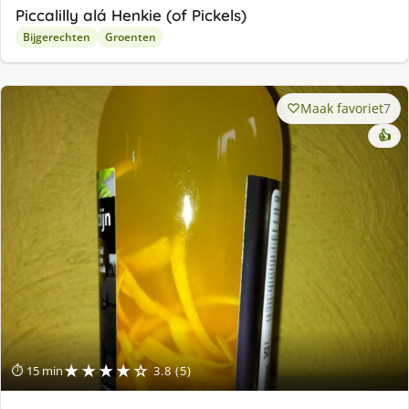
Piccalilly alá Henkie (of Pickels)
Bijgerechten
Groenten
Maak favoriet
7
👍
★★★★☆
⏱ 15 min
3.8 (5)