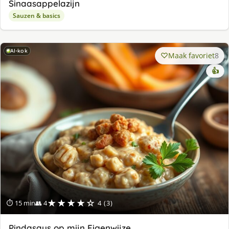
Sinaasappelazijn
Sauzen & basics
AI-kok
Maak favoriet
8
👍
★★★★☆
⏱ 15 min
👥 4
4 (3)
Pindasaus op mijn Eigenwijze