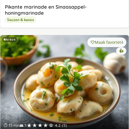
Pikante marinade en Sinaasappel-
honingmarinade
Sauzen & basics
AI-kok
Maak favoriet
4
👍
★★★★☆
⏱ 15 min
👥 5
4.2 (5)