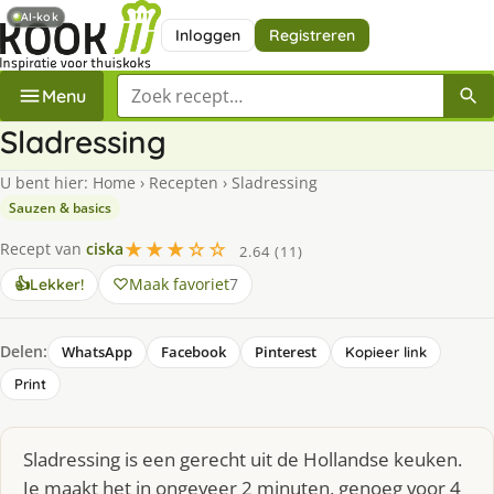
AI-kok
Inloggen
Registreren
Zoek een recept
Menu
Sladressing
U bent hier:
Home
›
Recepten
›
Sladressing
Sauzen & basics
★★★☆☆
Recept van
ciska
2.64 (11)
Maak favoriet
7
👍
Lekker!
Delen:
WhatsApp
Facebook
Pinterest
Kopieer link
Print
Sladressing is een gerecht uit de Hollandse keuken.
Je maakt het in ongeveer 2 minuten, genoeg voor 4