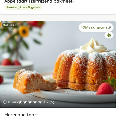
Appeltaart (zelfrijzend bakmeel)
Taarten, koek & gebak
AI-kok
Maak favoriet
9
👍
★★★★☆
⏱ 10 min
4.2 (5)
Merenque taart