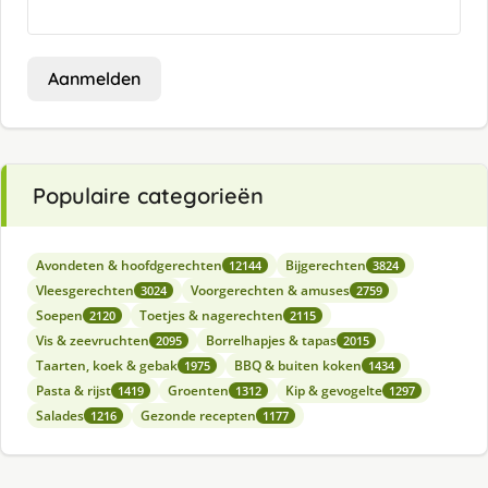
Aanmelden
Populaire categorieën
Avondeten & hoofdgerechten
Bijgerechten
12144
3824
Vleesgerechten
Voorgerechten & amuses
3024
2759
Soepen
Toetjes & nagerechten
2120
2115
Vis & zeevruchten
Borrelhapjes & tapas
2095
2015
Taarten, koek & gebak
BBQ & buiten koken
1975
1434
Pasta & rijst
Groenten
Kip & gevogelte
1419
1312
1297
Salades
Gezonde recepten
1216
1177