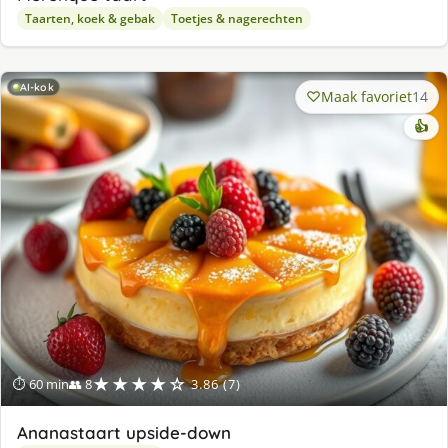
Taarten, koek & gebak
Toetjes & nagerechten
AI-kok
Maak favoriet
14
👍
★★★★☆
⏱ 60 min
👥 8
3.86 (7)
Ananastaart upside-down