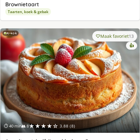
Brownietaart
Taarten, koek & gebak
AI-kok
Maak favoriet
13
👍
★★★★☆
⏱ 40 min
👥 8
3.88 (8)