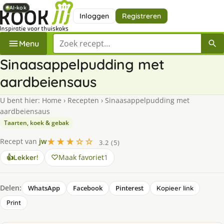
AI-kok
AI-kok
AI-kok
AI-kok
Inloggen
Registreren
Zoek een recept
Menu
Sinaasappelpudding met
aardbeiensaus
U bent hier:
Home
›
Recepten
›
Sinaasappelpudding met
aardbeiensaus
Taarten, koek & gebak
★★★☆☆
Recept van
jw
3.2 (5)
Maak favoriet
1
👍
Lekker!
Delen:
WhatsApp
Facebook
Pinterest
Kopieer link
Print