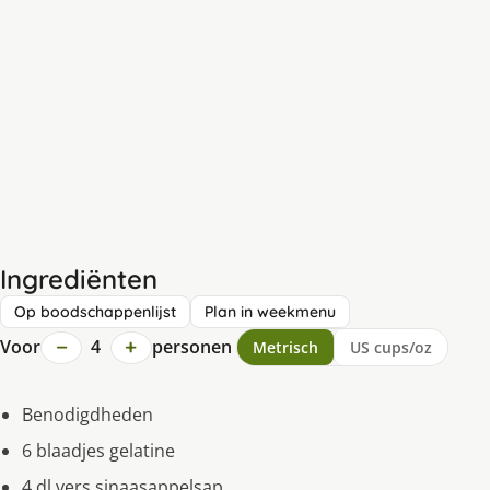
Ingrediënten
Op boodschappenlijst
Plan in weekmenu
−
+
Voor
4
personen
Metrisch
US cups/oz
Benodigdheden
6 blaadjes gelatine
4 dl vers sinaasappelsap