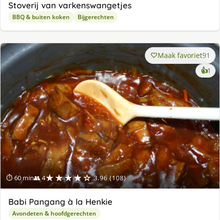
Stoverij van varkenswangetjes
BBQ & buiten koken
Bijgerechten
Maak favoriet
91
ke
👍
1
lek
ge
★★★★☆
⏱ 60 min
👥 4
3.96 (108)
Babi Pangang à la Henkie
Avondeten & hoofdgerechten