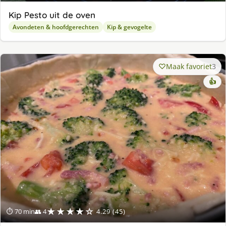
Kip Pesto uit de oven
Avondeten & hoofdgerechten
Kip & gevogelte
Maak favoriet
3
👍
★★★★☆
⏱ 70 min
👥 4
4.29 (45)