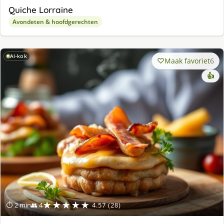
Quiche Lorraine
Avondeten & hoofdgerechten
AI-kok
Maak favoriet
6
👍
★★★★★
⏱ 2 min
👥 4
4.57 (28)