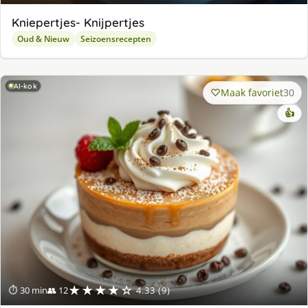
Kniepertjes- Knijpertjes
Oud & Nieuw
Seizoensrecepten
AI-kok
Maak favoriet
30
👍
★★★★☆
⏱ 30 min
👥 12
4.33 (9)