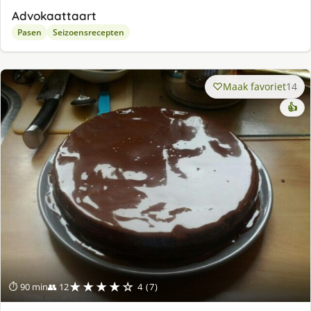
Advokaattaart
Pasen
Seizoensrecepten
Maak favoriet
14
👍
★★★★☆
⏱ 90 min
👥 12
4 (7)