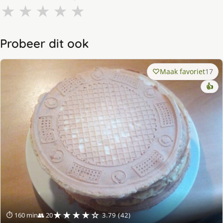
★
★
★
★
★
Probeer dit ook
Maak favoriet
17
👍
★★★★☆
⏱ 160 min
👥 20
3.79 (42)