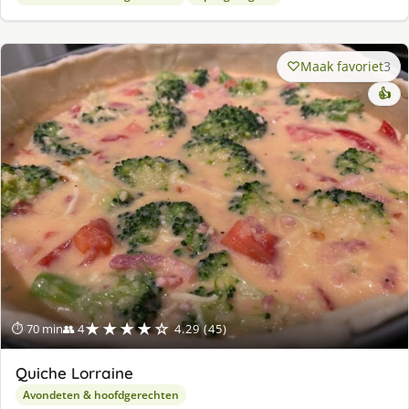
Maak favoriet
3
👍
★★★★☆
⏱ 70 min
👥 4
4.29 (45)
Quiche Lorraine
Avondeten & hoofdgerechten