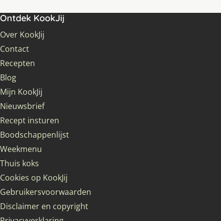
Ontdek KookJij
Over KookJij
Contact
Recepten
Blog
Mijn KookJij
Nieuwsbrief
Recept insturen
Boodschappenlijst
Weekmenu
Thuis koks
Cookies op KookJij
Gebruikersvoorwaarden
Disclaimer en copyright
Privacyverklaring