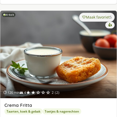
AI-kok
Maak favoriet
5
👍
★★☆☆☆
⏱ 120 min
👥 4
2 (2)
Crema Fritta
Taarten, koek & gebak
Toetjes & nagerechten