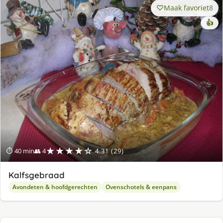
Maak favoriet
8
👍
★★★★☆
⏱ 40 min
👥 4
4.31 (29)
Kalfsgebraad
Avondeten & hoofdgerechten
Ovenschotels & eenpans