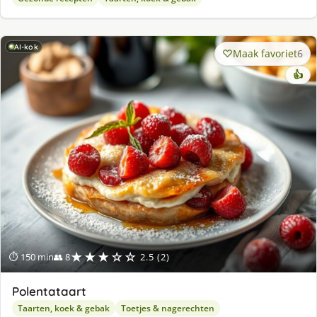
AI-kok
Maak favoriet
6
👍
★★★☆☆
⏱ 150 min
👥 8
2.5 (2)
Polentataart
Taarten, koek & gebak
Toetjes & nagerechten