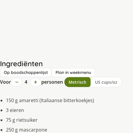
Ingrediënten
Op boodschappenlijst
Plan in weekmenu
−
+
Voor
4
personen
Metrisch
US cups/oz
150 g amaretti (Italiaanse bitterkoekjes)
3 eieren
75 g rietsuiker
250 g mascarpone