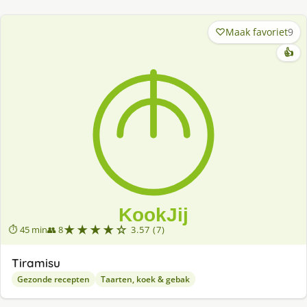
Maak favoriet
9
👍
★★★★☆
⏱ 45 min
👥 8
3.57 (7)
Tiramisu
Gezonde recepten
Taarten, koek & gebak