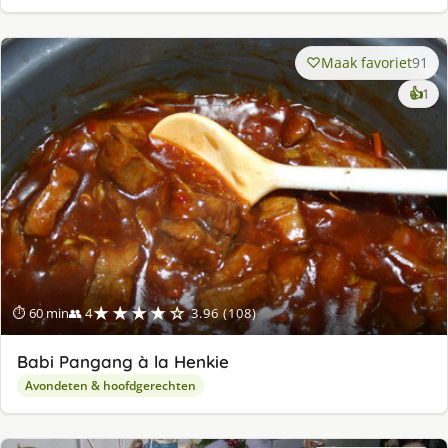
Maak favoriet
91
ke
👍
1
lek
ge
★★★★☆
⏱ 60 min
👥 4
3.96 (108)
Babi Pangang à la Henkie
Avondeten & hoofdgerechten