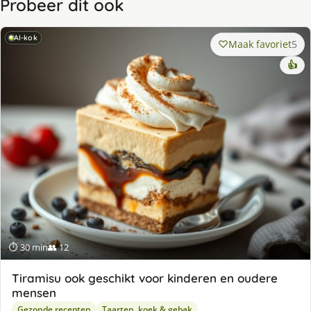
Probeer dit ook
AI-kok
Maak favoriet
5
👍
⏱ 30 min
👥 12
Tiramisu ook geschikt voor kinderen en oudere
mensen
Gezonde recepten
Taarten, koek & gebak