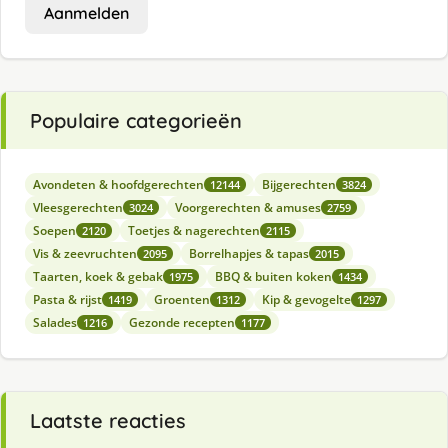
Aanmelden
Populaire categorieën
Avondeten & hoofdgerechten
Bijgerechten
12144
3824
Vleesgerechten
Voorgerechten & amuses
3024
2759
Soepen
Toetjes & nagerechten
2120
2115
Vis & zeevruchten
Borrelhapjes & tapas
2095
2015
Taarten, koek & gebak
BBQ & buiten koken
1975
1434
Pasta & rijst
Groenten
Kip & gevogelte
1419
1312
1297
Salades
Gezonde recepten
1216
1177
Laatste reacties