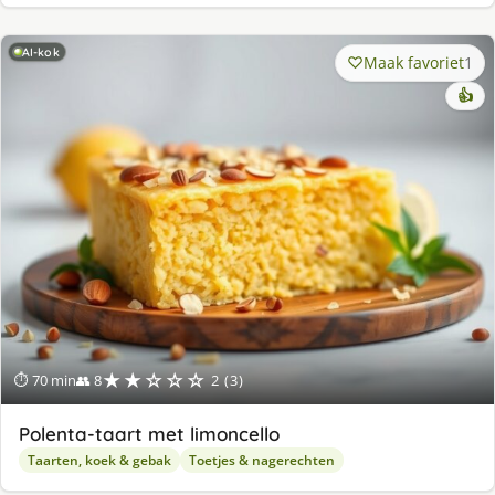
AI-kok
Maak favoriet
1
👍
★★☆☆☆
⏱ 70 min
👥 8
2 (3)
Polenta-taart met limoncello
Taarten, koek & gebak
Toetjes & nagerechten