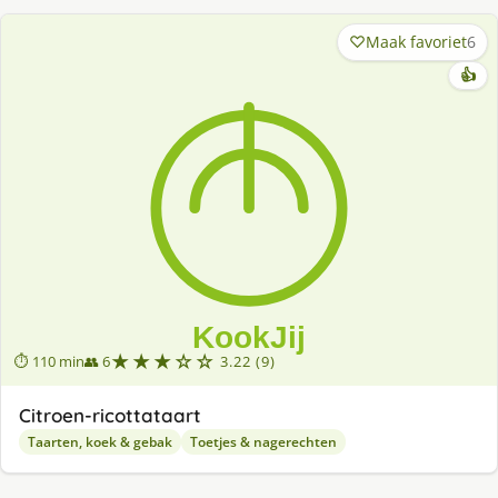
Maak favoriet
6
👍
★★★☆☆
⏱ 110 min
👥 6
3.22 (9)
Citroen-ricottataart
Taarten, koek & gebak
Toetjes & nagerechten