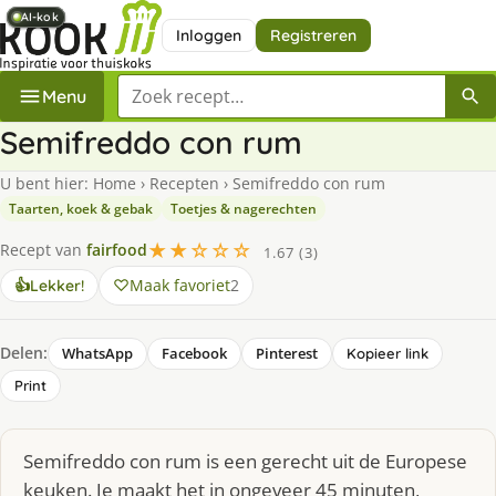
AI-kok
AI-kok
AI-kok
AI-kok
Inloggen
Registreren
Zoek een recept
Menu
Semifreddo con rum
U bent hier:
Home
›
Recepten
›
Semifreddo con rum
Taarten, koek & gebak
Toetjes & nagerechten
★★☆☆☆
Recept van
fairfood
1.67 (3)
Maak favoriet
2
👍
Lekker!
Delen:
WhatsApp
Facebook
Pinterest
Kopieer link
Print
Semifreddo con rum is een gerecht uit de Europese
keuken. Je maakt het in ongeveer 45 minuten,