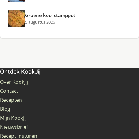
Groene kool stamppot
5 augustus 2026
Ontdek KookJij
Over KookJij
Contact
Recepten
Blog
Mijn KookJij
Nieuwsbrief
Recept insturen