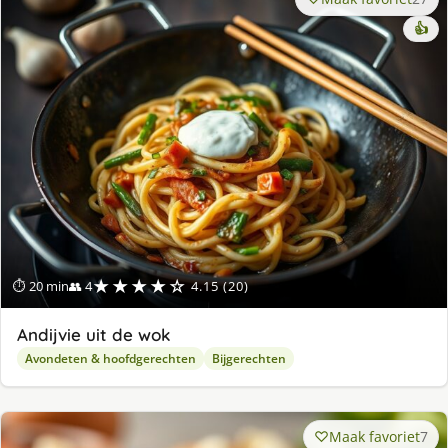
👍
★★★★☆
⏱ 20 min
👥 4
4.15 (20)
Andijvie uit de wok
Avondeten & hoofdgerechten
Bijgerechten
Maak favoriet
7