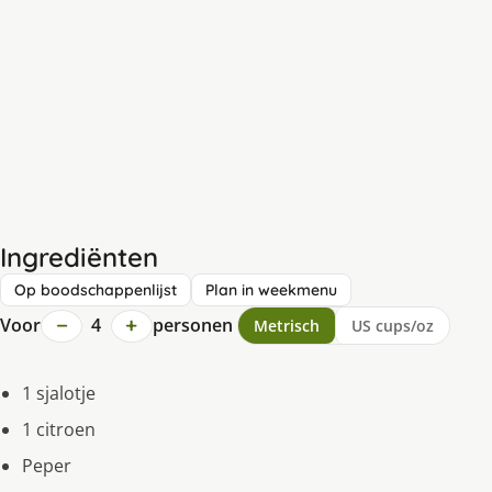
Ingrediënten
Op boodschappenlijst
Plan in weekmenu
−
+
Voor
4
personen
Metrisch
US cups/oz
1 sjalotje
1 citroen
Peper