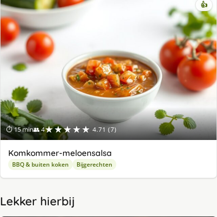
👍
★★★★★
⏱ 15 min
👥 4
4.71 (7)
Komkommer-meloensalsa
BBQ & buiten koken
Bijgerechten
Lekker hierbij