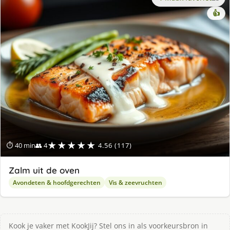
👍
★★★★★
⏱ 40 min
👥 4
4.56 (117)
Zalm uit de oven
Avondeten & hoofdgerechten
Vis & zeevruchten
Kook je vaker met KookJij? Stel ons in als voorkeursbron in