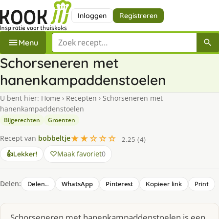
Inloggen
Registreren
Zoek een recept
Menu
Schorseneren met
hanenkampaddenstoelen
U bent hier:
Home
›
Recepten
›
Schorseneren met
hanenkampaddenstoelen
Bijgerechten
Groenten
★★☆☆☆
Recept van
bobbeltje
2.25 (4)
Maak favoriet
0
👍
Lekker!
Delen:
WhatsApp
Pinterest
Delen…
Kopieer link
Print
Schorseneren met hanenkampaddenstoelen is een