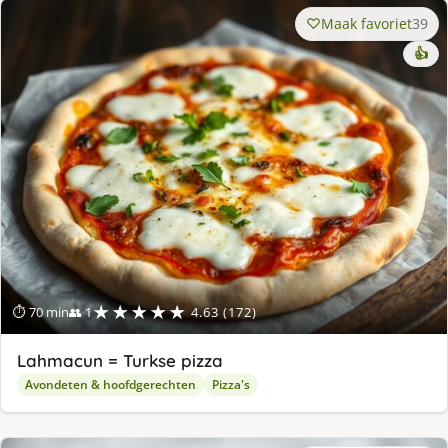
Maak favoriet
39
👍
★★★★★
⏱ 70 min
👥 1
4.63 (172)
Lahmacun = Turkse pizza
Avondeten & hoofdgerechten
Pizza's