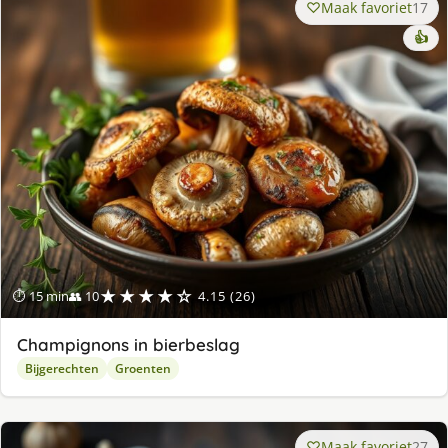
Maak favoriet
17
👍
★★★★☆
⏱ 15 min
👥 10
4.15 (26)
Champignons in bierbeslag
Bijgerechten
Groenten
Maak favoriet
27