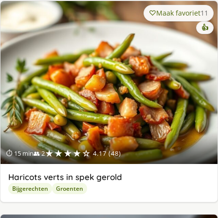
Maak favoriet
11
👍
★★★★☆
⏱ 15 min
👥 2
4.17 (48)
Haricots verts in spek gerold
Bijgerechten
Groenten