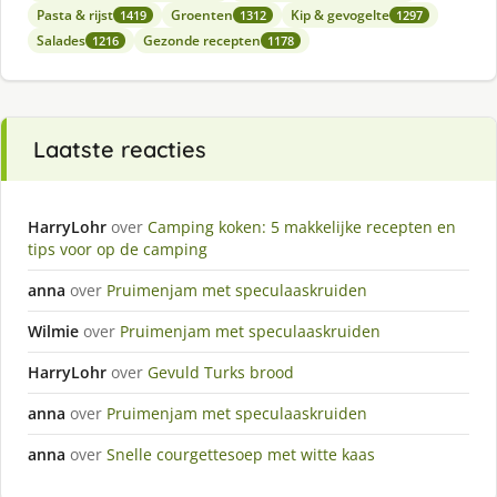
Pasta & rijst
Groenten
Kip & gevogelte
1419
1312
1297
Salades
Gezonde recepten
1216
1178
Laatste reacties
HarryLohr
over
Camping koken: 5 makkelijke recepten en
tips voor op de camping
anna
over
Pruimenjam met speculaaskruiden
Wilmie
over
Pruimenjam met speculaaskruiden
HarryLohr
over
Gevuld Turks brood
anna
over
Pruimenjam met speculaaskruiden
anna
over
Snelle courgettesoep met witte kaas