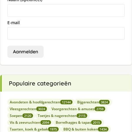
E-mail
Aanmelden
Populaire categorieën
Avondeten & hoofdgerechten
Bijgerechten
12144
3824
Vleesgerechten
Voorgerechten & amuses
3024
2759
Soepen
Toetjes & nagerechten
2120
2115
Vis & zeevruchten
Borrelhapjes & tapas
2094
2015
Taarten, koek & gebak
BBQ & buiten koken
1975
1434