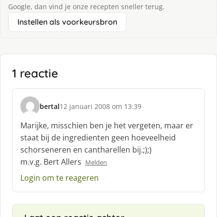
Google, dan vind je onze recepten sneller terug.
Instellen als voorkeursbron
1 reactie
bertal
12 januari 2008 om 13:39
s
c
Marijke, misschien ben je het vergeten, maar er
h
staat bij de ingredienten geen hoeveelheid
r
schorseneren en cantharellen bij.;);)
e
m.v.g. Bert Allers
e
Melden
f
Login om te reageren
: