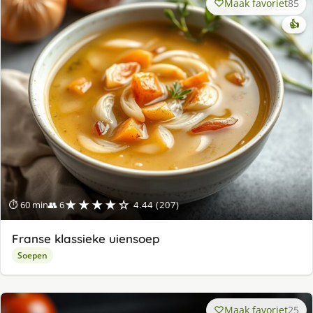
Maak favoriet
85
👍
★★★★☆
⏱ 60 min
👥 6
4.44 (207)
Franse klassieke uiensoep
Soepen
Maak favoriet
25