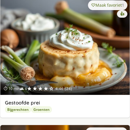
Maak favoriet
1
👍
★★★★☆
⏱ 10 min
👥 4
4.46 (24)
Gestoofde prei
Bijgerechten
Groenten