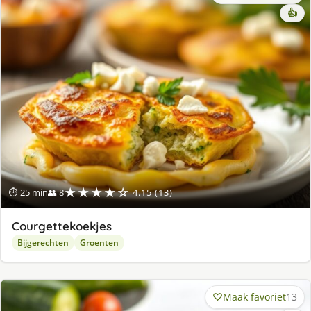
👍
★★★★☆
⏱ 25 min
👥 8
4.15 (13)
Courgettekoekjes
Bijgerechten
Groenten
Maak favoriet
13