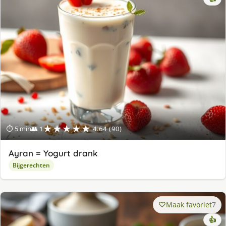
★★★★★
⏱ 5 min
👥 1
4.64 (90)
Ayran = Yogurt drank
Bijgerechten
Maak favoriet
7
👍