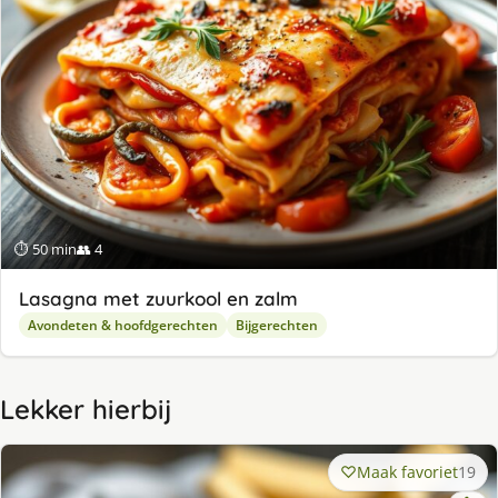
⏱ 50 min
👥 4
Lasagna met zuurkool en zalm
Avondeten & hoofdgerechten
Bijgerechten
Lekker hierbij
Maak favoriet
19