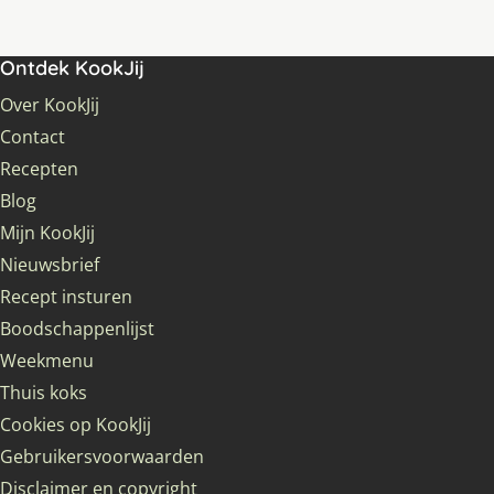
Ontdek KookJij
Over KookJij
Contact
Recepten
Blog
Mijn KookJij
Nieuwsbrief
Recept insturen
Boodschappenlijst
Weekmenu
Thuis koks
Cookies op KookJij
Gebruikersvoorwaarden
Disclaimer en copyright