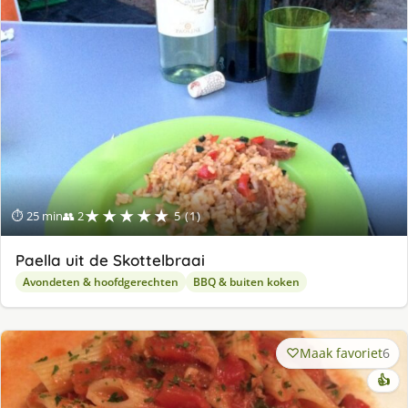
★★★★★
⏱ 25 min
👥 2
5 (1)
Paella uit de Skottelbraai
Avondeten & hoofdgerechten
BBQ & buiten koken
Maak favoriet
6
👍