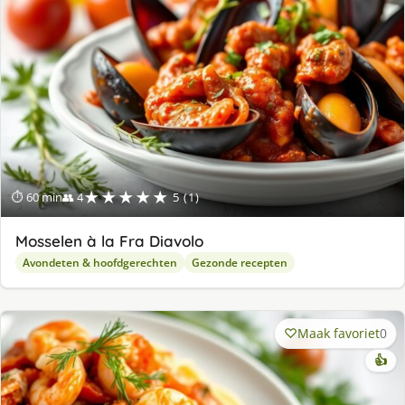
★★★★★
⏱ 60 min
👥 4
5 (1)
Mosselen à la Fra Diavolo
Avondeten & hoofdgerechten
Gezonde recepten
Maak favoriet
0
👍