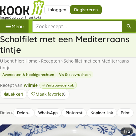
Inloggen
Registreren
Zoek een recept
Menu
Scholfilet met een Mediterraans
tintje
U bent hier:
Home
›
Recepten
›
Scholfilet met een Mediterraans
tintje
Avondeten & hoofdgerechten
Vis & zeevruchten
Recept van
Wilmie
Vertrouwde kok
Maak favoriet
0
👍
Lekker!
Delen:
WhatsApp
Pinterest
Delen…
Kopieer link
Print
1
/ 2