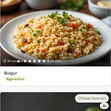
★★★★★
⏱ 30 min
👥 4
4.59 (90)
Bulgur
Bijgerechten
Maak favoriet
3
👍