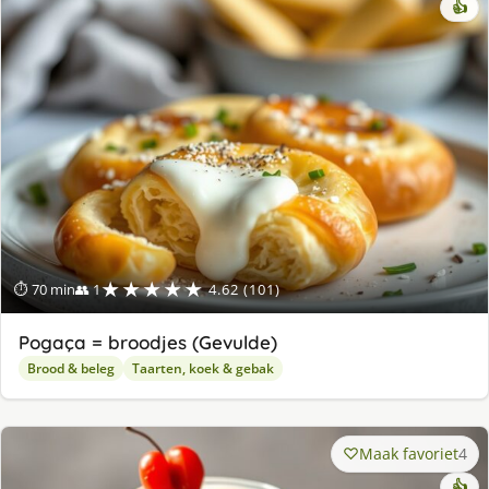
👍
★★★★★
⏱ 70 min
👥 1
4.62 (101)
Pogaça = broodjes (Gevulde)
Brood & beleg
Taarten, koek & gebak
Maak favoriet
4
👍