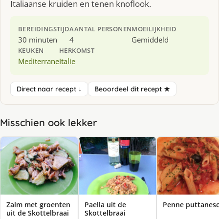
Italiaanse kruiden en tenen knoflook.
BEREIDINGSTIJD
AANTAL PERSONEN
MOEILIJKHEID
30 minuten
4
Gemiddeld
KEUKEN
HERKOMST
Mediterrane
Italie
Direct naar recept ↓
Beoordeel dit recept ★
Misschien ook lekker
Zalm met groenten
Paella uit de
Penne puttanes
uit de Skottelbraai
Skottelbraai