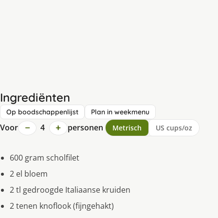
Ingrediënten
Op boodschappenlijst
Plan in weekmenu
−
+
Voor
4
personen
Metrisch
US cups/oz
600 gram scholfilet
2 el bloem
2 tl gedroogde Italiaanse kruiden
2 tenen knoflook (fijngehakt)