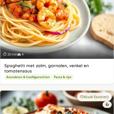
⏱ 20 min
👥 4
Spaghetti met zalm, garnalen, venkel en
tomatensaus
Avondeten & hoofdgerechten
Pasta & rijst
Maak favoriet
3
👍