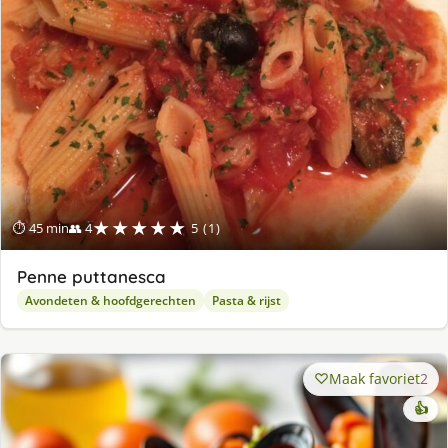
★★★★★
⏱ 45 min
👥 4
5 (1)
Penne puttanesca
Avondeten & hoofdgerechten
Pasta & rijst
Maak favoriet
2
👍