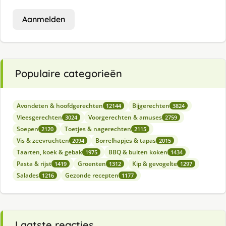
Aanmelden
Populaire categorieën
Avondeten & hoofdgerechten
Bijgerechten
12144
3824
Vleesgerechten
Voorgerechten & amuses
3024
2759
Soepen
Toetjes & nagerechten
2120
2115
Vis & zeevruchten
Borrelhapjes & tapas
2094
2015
Taarten, koek & gebak
BBQ & buiten koken
1975
1434
Pasta & rijst
Groenten
Kip & gevogelte
1419
1312
1297
Salades
Gezonde recepten
1216
1177
Laatste reacties