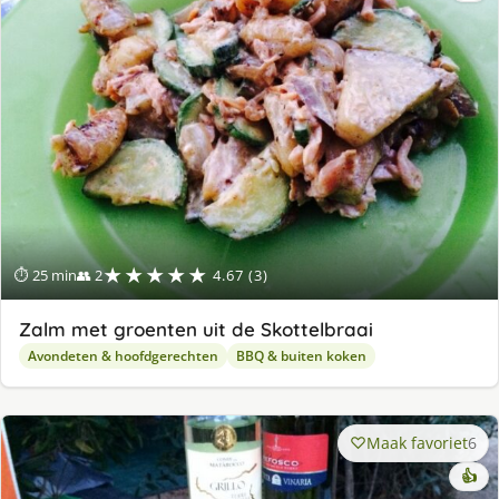
★★★★★
⏱ 25 min
👥 2
4.67 (3)
Zalm met groenten uit de Skottelbraai
Avondeten & hoofdgerechten
BBQ & buiten koken
Maak favoriet
6
👍