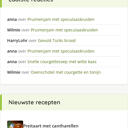
anna
over
Pruimenjam met speculaaskruiden
Wilmie
over
Pruimenjam met speculaaskruiden
HarryLohr
over
Gevuld Turks brood
anna
over
Pruimenjam met speculaaskruiden
anna
over
Snelle courgettesoep met witte kaas
Wilmie
over
Ovenschotel met courgette en tonijn
Nieuwste recepten
Preitaart met cantharellen