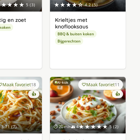
★★★★★
★★★★☆
5 (3)
4.2 (5)
tig en zoet
Krieltjes met
knoflooksaus
 koken
BBQ & buiten koken
Bijgerechten
AI-kok
Maak favoriet
18
Maak favoriet
11
👍
👍
★★★★★
3.71 (7)
⏱ 20 min
👥 4
5 (2)