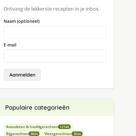
Ontvang de lekkerste recepten in je inbox.
Naam (optioneel)
E-mail
Aanmelden
Populaire categorieën
Avondeten & hoofdgerechten
12144
Bijgerechten
Vleesgerechten
3824
3024