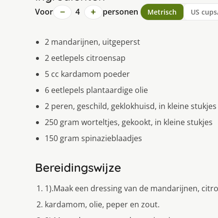
−
+
Voor
4
personen
Metrisch
US cups
2 mandarijnen, uitgeperst
2 eetlepels citroensap
5 cc kardamom poeder
6 eetlepels plantaardige olie
2 peren, geschild, geklokhuisd, in kleine stukjes
250 gram worteltjes, gekookt, in kleine stukjes
150 gram spinazieblaadjes
Bereidingswijze
1).Maak een dressing van de mandarijnen, citr
kardamom, olie, peper en zout.