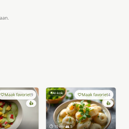
taan.
AI-kok
Maak favoriet
9
Maak favoriet
4
👍
👍
⏱ 15 min
👥 5