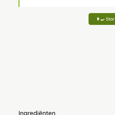
👩‍🍳 St
Ingrediënten