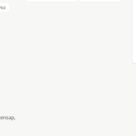
/oz
oensap,