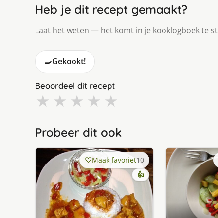
Heb je dit recept gemaakt?
Laat het weten — het komt in je kooklogboek te s
🍳
Gekookt!
Beoordeel dit recept
★
★
★
★
★
Probeer dit ook
Maak favoriet
10
👍