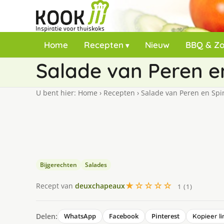
Home
Recepten
Nieuw
BBQ & Z
Salade van Peren en
U bent hier:
Home
›
Recepten
›
Salade van Peren en Spin
Bijgerechten
Salades
★☆☆☆☆
Recept van
deuxchapeaux
1 (1)
Delen:
WhatsApp
Facebook
Pinterest
Kopieer li