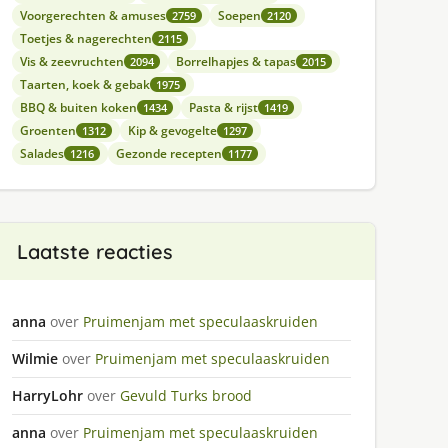
Voorgerechten & amuses
Soepen
2759
2120
Toetjes & nagerechten
2115
Vis & zeevruchten
Borrelhapjes & tapas
2094
2015
Taarten, koek & gebak
1975
BBQ & buiten koken
Pasta & rijst
1434
1419
Groenten
Kip & gevogelte
1312
1297
Salades
Gezonde recepten
1216
1177
Laatste reacties
anna
over
Pruimenjam met speculaaskruiden
Wilmie
over
Pruimenjam met speculaaskruiden
HarryLohr
over
Gevuld Turks brood
anna
over
Pruimenjam met speculaaskruiden