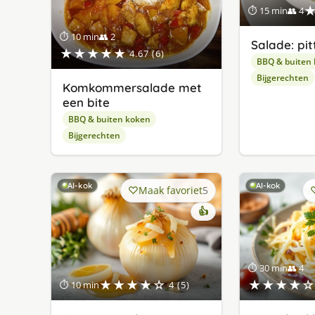
⏱ 15 min
👥 4
⏱ 10 min
👥 2
Salade: pit
★★★★★
4.67 (6)
BBQ & buiten
Bijgerechten
Komkommersalade met
een bite
BBQ & buiten koken
Bijgerechten
AI-kok
AI-kok
Maak favoriet
5
👍
⏱ 30 min
👥 4
★★★★☆
★★★★☆
⏱ 10 min
4 (5)