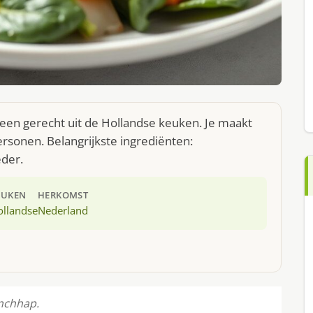
 een gerecht uit de Hollandse keuken. Je maakt
rsonen. Belangrijkste ingrediënten:
der.
EUKEN
HERKOMST
ollandse
Nederland
unchhap.