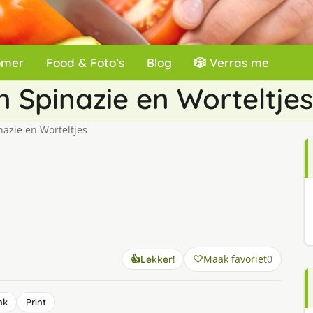
omer
Food & Foto’s
Blog
🎲 Verras me
 Spinazie en Worteltjes
azie en Worteltjes
Maak favoriet
0
👍
Lekker!
nk
Print