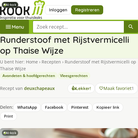
AI-kok
AI-kok
AI-kok
AI-kok
AI-kok
AI-kok
Inloggen
Registreren
Zoek een recept
Menu
Runderstoof met Rijstvermicelli
op Thaise Wijze
U bent hier:
Home
›
Recepten
›
Runderstoof met Rijstvermicelli op
Thaise Wijze
Avondeten & hoofdgerechten
Vleesgerechten
Maak favoriet
1
Recept van
deuxchapeaux
👍
Lekker!
Delen:
WhatsApp
Facebook
Pinterest
Kopieer link
Print
AI-kok