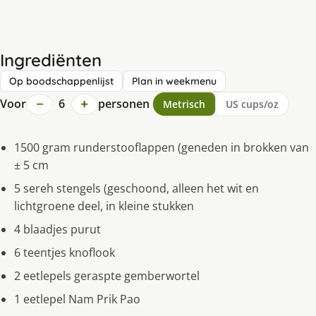
Ingrediënten
Op boodschappenlijst
Plan in weekmenu
−
+
Voor
6
personen
Metrisch
US cups/oz
1500 gram runderstooflappen (geneden in brokken van
± 5 cm
5 sereh stengels (geschoond, alleen het wit en
lichtgroene deel, in kleine stukken
4 blaadjes purut
6 teentjes knoflook
2 eetlepels geraspte gemberwortel
1 eetlepel Nam Prik Pao