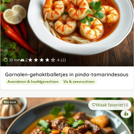
★★★★☆
⏱ 30 min
👥 2
4 (2)
Garnalen-gehaktballetjes in pinda-tamarindesaus
Avondeten & hoofdgerechten
Vis & zeevruchten
AI-kok
Maak favoriet
10
👍