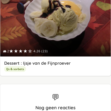
★★★★☆
👥 2
4.26 (23)
Dessert : Ijsje van de Fijnproever
IJs & sorbets
💬
Nog geen reacties