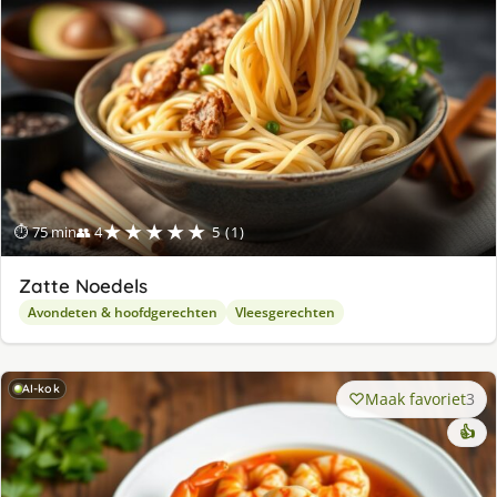
★★★★★
⏱ 75 min
👥 4
5 (1)
Zatte Noedels
Avondeten & hoofdgerechten
Vleesgerechten
AI-kok
Maak favoriet
3
👍