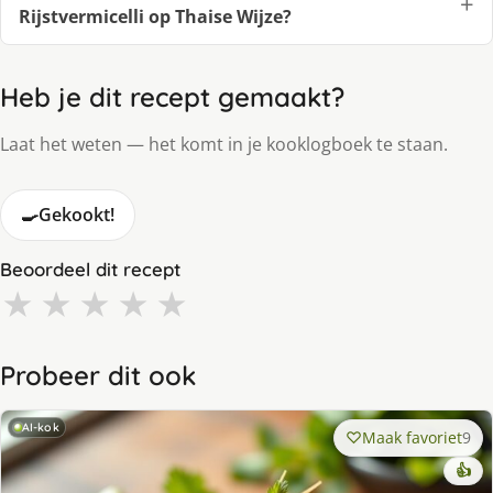
Rijstvermicelli op Thaise Wijze?
Heb je dit recept gemaakt?
Laat het weten — het komt in je kooklogboek te staan.
🍳
Gekookt!
Beoordeel dit recept
★
★
★
★
★
Probeer dit ook
AI-kok
Maak favoriet
9
👍