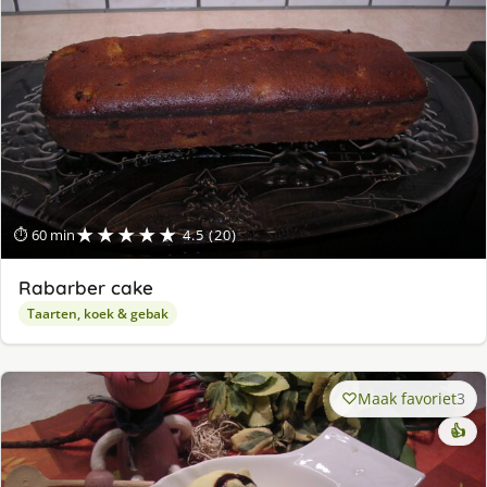
★★★★★
⏱ 60 min
4.5 (20)
Rabarber cake
Taarten, koek & gebak
Maak favoriet
3
👍