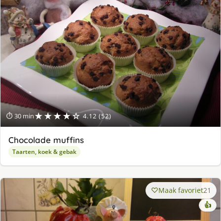
★★★★☆
⏱ 30 min
4.12 (52)
Chocolade muffins
Taarten, koek & gebak
Maak favoriet
21
👍