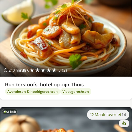
★★★★★
⏱ 240 min
👥 6
5 (2)
Runderstoofschotel op zijn Thais
Avondeten & hoofdgerechten
Vleesgerechten
AI-kok
Maak favoriet
14
👍