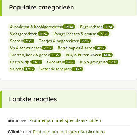
Populaire categorieën
Avondeten & hoofdgerechten
Bijgerechten
12144
3824
Vleesgerechten
Voorgerechten & amuses
3024
2759
Soepen
Toetjes & nagerechten
2120
2115
Vis & zeevruchten
Borrelhapjes & tapas
2095
2015
Taarten, koek & gebak
BBQ & buiten koken
1975
1434
Pasta & rijst
Groenten
Kip & gevogelte
1419
1312
1297
Salades
Gezonde recepten
1216
1177
Laatste reacties
anna
over
Pruimenjam met speculaaskruiden
Wilmie
over
Pruimenjam met speculaaskruiden