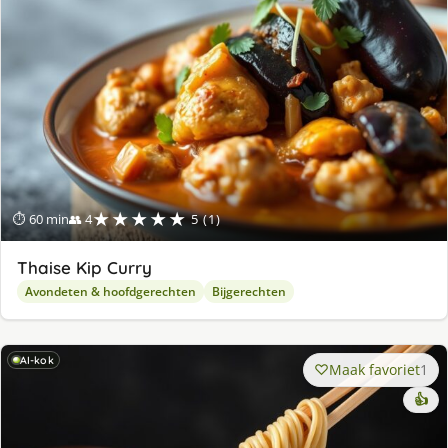
★★★★★
⏱ 60 min
👥 4
5 (1)
Thaise Kip Curry
Avondeten & hoofdgerechten
Bijgerechten
AI-kok
Maak favoriet
1
👍