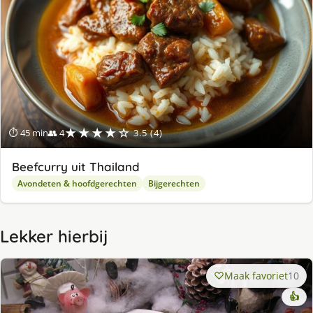
★★★★☆
⏱ 45 min
👥 4
3.5 (4)
Beefcurry uit Thailand
Avondeten & hoofdgerechten
Bijgerechten
Lekker hierbij
Maak favoriet
10
👍