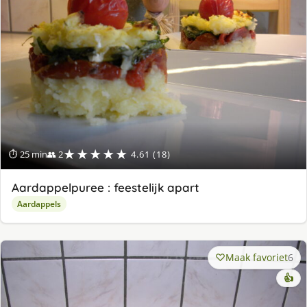
★★★★★
⏱ 25 min
👥 2
4.61 (18)
Aardappelpuree : feestelijk apart
Aardappels
Maak favoriet
6
👍