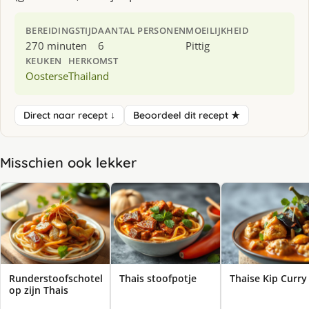
BEREIDINGSTIJD
AANTAL PERSONEN
MOEILIJKHEID
270 minuten
6
Pittig
KEUKEN
HERKOMST
Oosterse
Thailand
Direct naar recept ↓
Beoordeel dit recept ★
Misschien ook lekker
Runderstoofschotel
Thais stoofpotje
Thaise Kip Curry
op zijn Thais