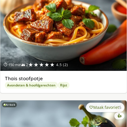
★★★★★
⏱ 150 min
👥 2
4.5 (2)
Thais stoofpotje
Avondeten & hoofdgerechten
Rijst
AI-kok
Maak favoriet
5
👍