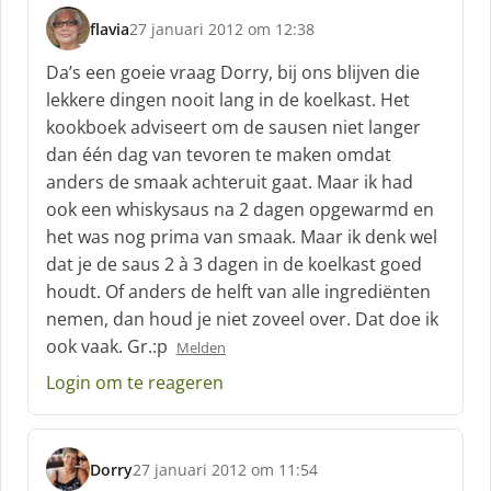
:
flavia
27 januari 2012 om 12:38
s
c
Da’s een goeie vraag Dorry, bij ons blijven die
h
lekkere dingen nooit lang in de koelkast. Het
r
kookboek adviseert om de sausen niet langer
e
dan één dag van tevoren te maken omdat
e
f
anders de smaak achteruit gaat. Maar ik had
:
ook een whiskysaus na 2 dagen opgewarmd en
het was nog prima van smaak. Maar ik denk wel
dat je de saus 2 à 3 dagen in de koelkast goed
houdt. Of anders de helft van alle ingrediënten
nemen, dan houd je niet zoveel over. Dat doe ik
ook vaak. Gr.:p
Melden
Login om te reageren
Dorry
27 januari 2012 om 11:54
s