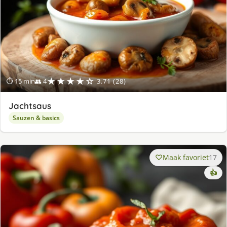
★★★★☆
⏱ 15 min
👥 4
3.71 (28)
Jachtsaus
Sauzen & basics
Maak favoriet
17
👍