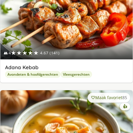
★★★★★
👥 4
4.67 (141)
Adana Kebab
Avondeten & hoofdgerechten
Vleesgerechten
Maak favoriet
85
👍