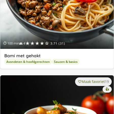
★★★★☆
⏱ 100 min
👥 4
3.71 (31)
Bami met gehakt
Avondeten & hoofdgerechten
Sauzen & basics
Maak favoriet
19
👍