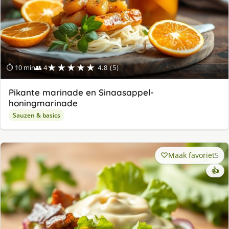
★★★★★
⏱ 10 min
👥 4
4.8 (5)
Pikante marinade en Sinaasappel-
honingmarinade
Sauzen & basics
Maak favoriet
5
👍