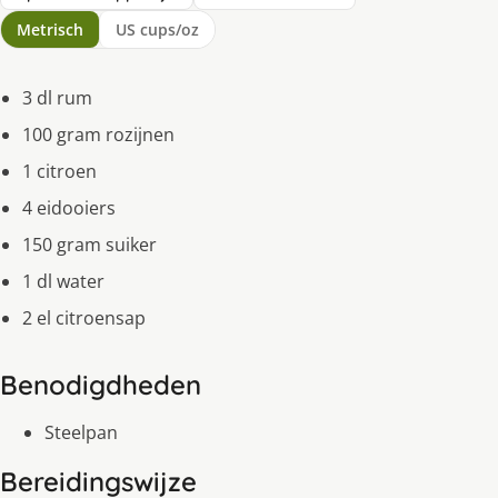
Metrisch
US cups/oz
3 dl rum
100 gram rozijnen
1 citroen
4 eidooiers
150 gram suiker
1 dl water
2 el citroensap
Benodigdheden
Steelpan
Bereidingswijze