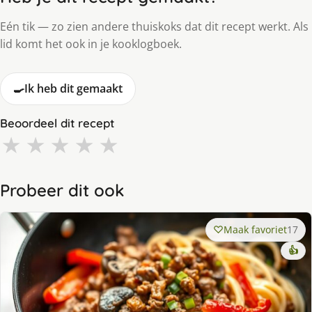
Eén tik — zo zien andere thuiskoks dat dit recept werkt. Als
lid komt het ook in je kooklogboek.
🍳
Ik heb dit gemaakt
Beoordeel dit recept
★
★
★
★
★
Probeer dit ook
Maak favoriet
17
👍