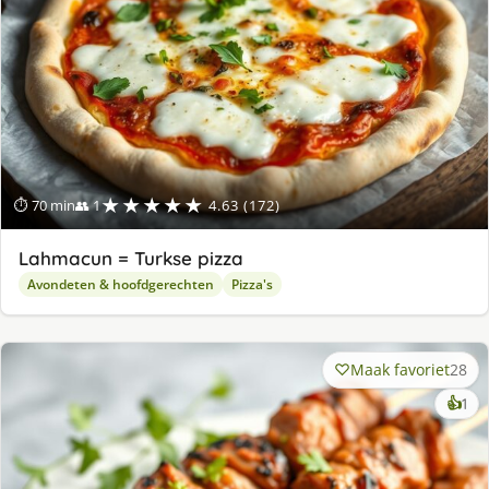
★★★★★
⏱ 70 min
👥 1
4.63 (172)
Lahmacun = Turkse pizza
Avondeten & hoofdgerechten
Pizza's
Maak favoriet
28
ke
👍
1
lek
ge