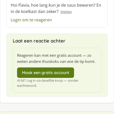
c
Hoi Flavia, hoe lang kun je de saus bewaren? En
h
in de koelkast dan zeker?
Melden
r
e
Login om te reageren
e
f
:
Laat een reactie achter
Reageren kan met een gratis account — zo
weten andere thuiskoks van wie de tip komt.
Maak een gratis account
Al lid? Log in via dezelfde knop — zonder
wachtwoord.