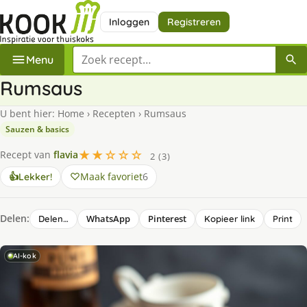
Inloggen
Registreren
Zoek een recept
Menu
Rumsaus
U bent hier:
Home
›
Recepten
›
Rumsaus
Sauzen & basics
★★☆☆☆
Recept van
flavia
2 (3)
Maak favoriet
6
👍
Lekker!
Delen:
WhatsApp
Pinterest
Delen…
Kopieer link
Print
AI-kok