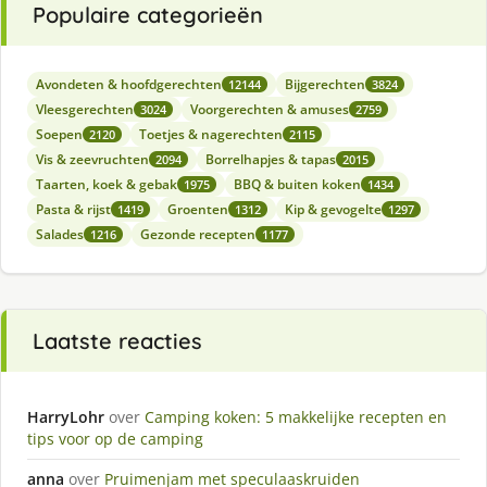
Populaire categorieën
Avondeten & hoofdgerechten
Bijgerechten
12144
3824
Vleesgerechten
Voorgerechten & amuses
3024
2759
Soepen
Toetjes & nagerechten
2120
2115
Vis & zeevruchten
Borrelhapjes & tapas
2094
2015
Taarten, koek & gebak
BBQ & buiten koken
1975
1434
Pasta & rijst
Groenten
Kip & gevogelte
1419
1312
1297
Salades
Gezonde recepten
1216
1177
Laatste reacties
HarryLohr
over
Camping koken: 5 makkelijke recepten en
tips voor op de camping
anna
over
Pruimenjam met speculaaskruiden