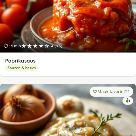
★★★★☆
⏱ 15 min
4 (15)
Paprikasaus
Sauzen & basics
Maak favoriet
21
👍