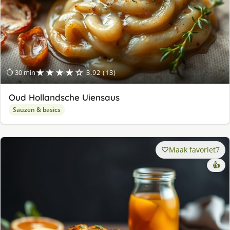
★★★★☆
⏱ 30 min
3.92 (13)
Oud Hollandsche Uiensaus
Sauzen & basics
Maak favoriet
7
👍