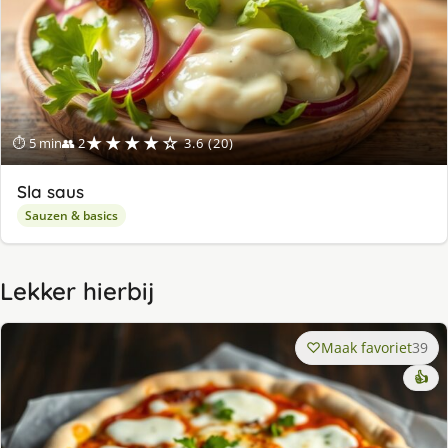
★★★★☆
⏱ 5 min
👥 2
3.6 (20)
Sla saus
Sauzen & basics
Lekker hierbij
Maak favoriet
39
👍