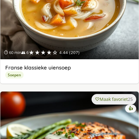
★★★★☆
⏱ 60 min
👥 6
4.44 (207)
Franse klassieke uiensoep
Soepen
Maak favoriet
25
👍