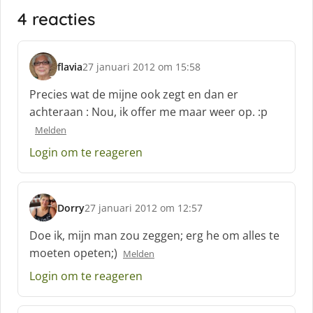
4 reacties
flavia
27 januari 2012 om 15:58
s
c
Precies wat de mijne ook zegt en dan er
h
achteraan : Nou, ik offer me maar weer op. :p
r
Melden
e
e
Login om te reageren
f
:
Dorry
27 januari 2012 om 12:57
s
c
Doe ik, mijn man zou zeggen; erg he om alles te
h
moeten opeten;)
Melden
r
e
Login om te reageren
e
f