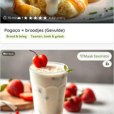
★★★★★
⏱ 70 min
👥 1
4.62 (101)
Pogaça = broodjes (Gevulde)
Brood & beleg
Taarten, koek & gebak
AI-kok
Maak favoriet
4
👍