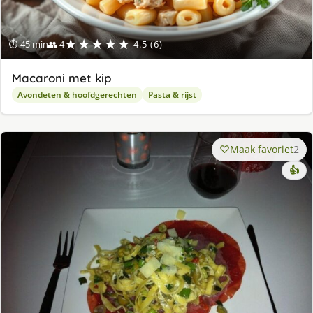
★★★★★
⏱ 45 min
👥 4
4.5 (6)
Macaroni met kip
Avondeten & hoofdgerechten
Pasta & rijst
Maak favoriet
2
👍