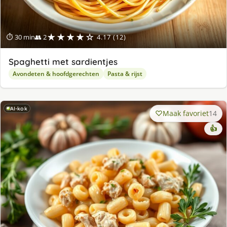
★★★★☆
⏱ 30 min
👥 2
4.17 (12)
Spaghetti met sardientjes
Avondeten & hoofdgerechten
Pasta & rijst
AI-kok
Maak favoriet
14
👍