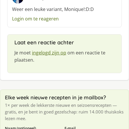
s
c
Weer een leuke variant, Monique!:D:D
h
Login om te reageren
r
e
e
f
Laat een reactie achter
:
Je moet
ingelogd zijn op
om een reactie te
plaatsen.
Elke week nieuwe recepten in je mailbox?
1× per week de lekkerste nieuwe en seizoensrecepten —
gratis, en je bent in goed gezelschap: ruim 14.000 thuiskoks
lezen mee.
Naam (optioneel)
E-mail