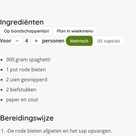
Ingrediënten
Op boodschappenlijst
Plan in weekmenu
−
+
Voor
4
personen
Metrisch
US cups/oz
300 gram spaghetti
1 pot rode bieten
2 uien gesnipperd
2 biefstukken
peper en zout
Bereidingswijze
-De rode bieten afgieten en het sap opvangen.