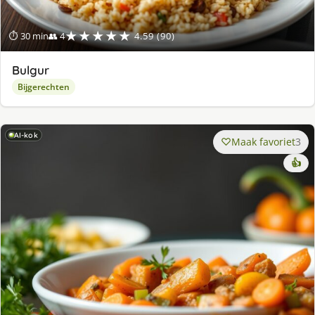
★★★★★
⏱ 30 min
👥 4
4.59 (90)
Bulgur
Bijgerechten
AI-kok
Maak favoriet
3
👍