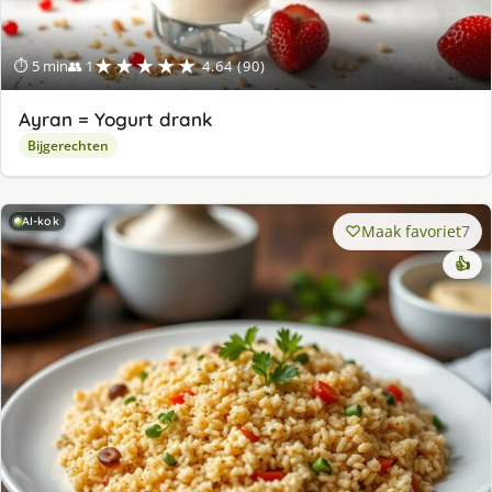
★★★★★
⏱ 5 min
👥 1
4.64 (90)
Ayran = Yogurt drank
Bijgerechten
AI-kok
Maak favoriet
7
👍