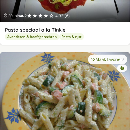
★★★★☆
⏱ 30 min
👥 2
4.33 (6)
Pasta speciaal a la Tinkie
Avondeten & hoofdgerechten
Pasta & rijst
Maak favoriet
7
👍