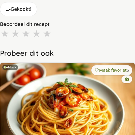
🍳
Gekookt!
Beoordeel dit recept
★
★
★
★
★
Probeer dit ook
AI-kok
Maak favoriet
6
👍