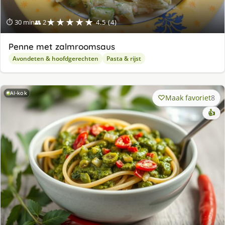
★★★★★
⏱ 30 min
👥 2
4.5 (4)
Penne met zalmroomsaus
Avondeten & hoofdgerechten
Pasta & rijst
AI-kok
Maak favoriet
8
👍