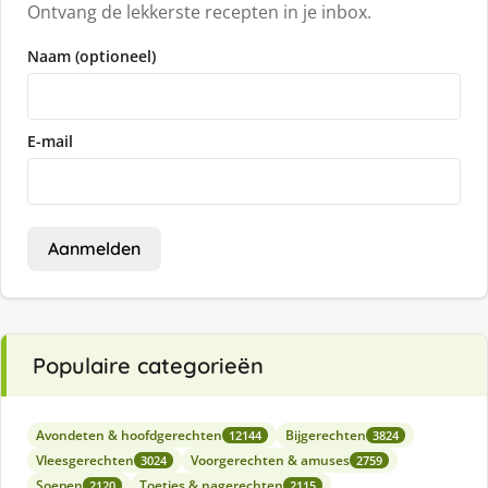
Ontvang de lekkerste recepten in je inbox.
Naam (optioneel)
E-mail
Aanmelden
Populaire categorieën
Avondeten & hoofdgerechten
Bijgerechten
12144
3824
Vleesgerechten
Voorgerechten & amuses
3024
2759
Soepen
Toetjes & nagerechten
2120
2115