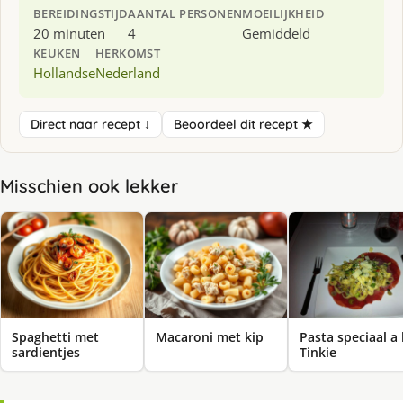
BEREIDINGSTIJD
AANTAL PERSONEN
MOEILIJKHEID
20 minuten
4
Gemiddeld
KEUKEN
HERKOMST
Hollandse
Nederland
Direct naar recept ↓
Beoordeel dit recept ★
Misschien ook lekker
Spaghetti met
Macaroni met kip
Pasta speciaal a 
sardientjes
Tinkie