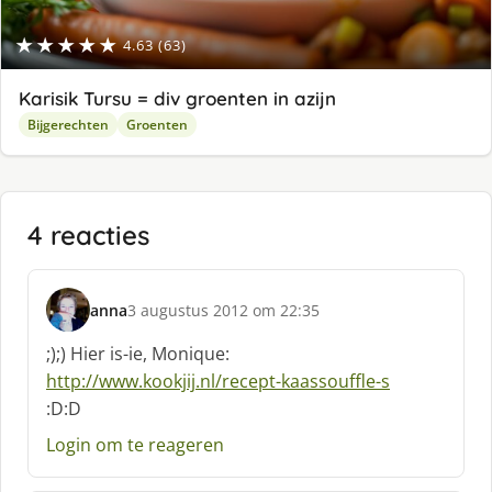
★★★★★
4.63 (63)
Karisik Tursu = div groenten in azijn
Bijgerechten
Groenten
4 reacties
anna
3 augustus 2012 om 22:35
s
c
;);) Hier is-ie, Monique:
h
http://www.kookjij.nl/recept-kaassouffle-s
r
:D:D
e
e
Login om te reageren
f
: