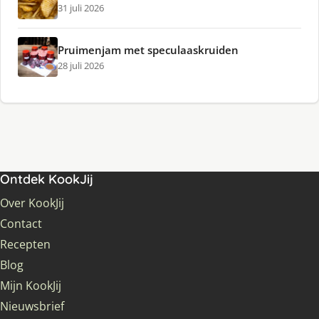
31 juli 2026
Pruimenjam met speculaaskruiden
28 juli 2026
Ontdek KookJij
Over KookJij
Contact
Recepten
Blog
Mijn KookJij
Nieuwsbrief