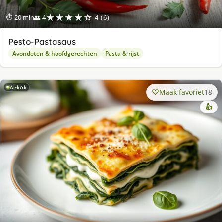
★★★★☆
⏱ 20 min
👥 4
4 (6)
Pesto-Pastasaus
Avondeten & hoofdgerechten
Pasta & rijst
AI-kok
Maak favoriet
18
👍