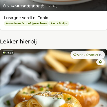
★★★★☆
⏱ 50 min
👥 3
3.75 (8)
Lasagne verdi di Tania
Avondeten & hoofdgerechten
Pasta & rijst
Lekker hierbij
AI-kok
Maak favoriet
19
👍