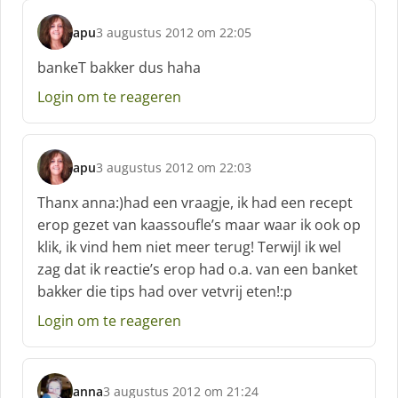
apu
3 augustus 2012 om 22:05
s
c
bankeT bakker dus haha
h
Login om te reageren
r
e
e
f
apu
3 augustus 2012 om 22:03
:
s
c
Thanx anna:)had een vraagje, ik had een recept
h
erop gezet van kaassoufle’s maar waar ik ook op
r
klik, ik vind hem niet meer terug! Terwijl ik wel
e
zag dat ik reactie’s erop had o.a. van een banket
e
f
bakker die tips had over vetvrij eten!:p
:
Login om te reageren
anna
3 augustus 2012 om 21:24