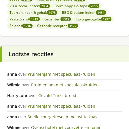
Vis & zeevruchten
Borrelhapjes & tapas
2094
2015
Taarten, koek & gebak
BBQ & buiten koken
1975
1434
Pasta & rijst
Groenten
Kip & gevogelte
1419
1312
1297
Salades
Gezonde recepten
1216
1177
Laatste reacties
anna
over
Pruimenjam met speculaaskruiden
Wilmie
over
Pruimenjam met speculaaskruiden
HarryLohr
over
Gevuld Turks brood
anna
over
Pruimenjam met speculaaskruiden
anna
over
Snelle courgettesoep met witte kaas
Wilmie
over
Ovenschotel met courgette en tonijn