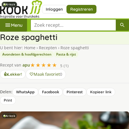
AI-kok
AI-kok
AI-kok
AI-kok
AI-kok
AI-kok
Inloggen
Registreren
Zoek een recept
Menu
Roze spaghetti
U bent hier:
Home
›
Recepten
›
Roze spaghetti
Avondeten & hoofdgerechten
Pasta & rijst
★★★★★
Recept van
apu
5 (1)
Maak favoriet
0
👍
Lekker!
Delen:
WhatsApp
Facebook
Pinterest
Kopieer link
Print
AI-kok