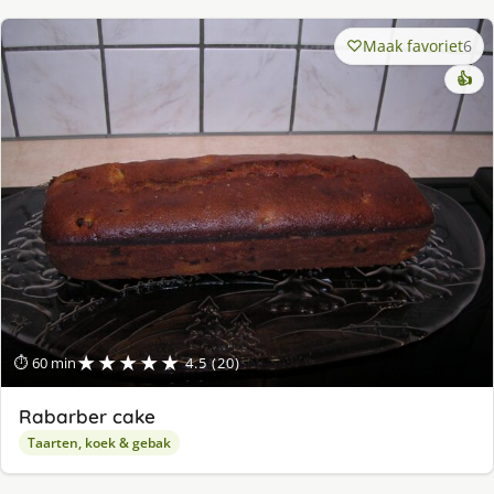
Maak favoriet
6
👍
★★★★★
⏱ 60 min
4.5 (20)
Rabarber cake
Taarten, koek & gebak