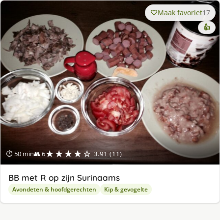
Maak favoriet
17
👍
★★★★☆
⏱ 50 min
👥 6
3.91 (11)
BB met R op zijn Surinaams
Avondeten & hoofdgerechten
Kip & gevogelte