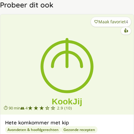
Probeer dit ook
Maak favoriet
4
👍
★★★☆☆
⏱ 90 min
👥 4
2.9 (10)
Hete komkommer met kip
Avondeten & hoofdgerechten
Gezonde recepten