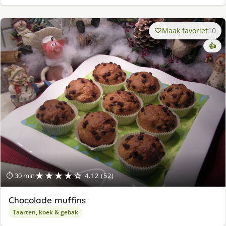
Maak favoriet
10
👍
★★★★☆
⏱ 30 min
4.12 (52)
Chocolade muffins
Taarten, koek & gebak