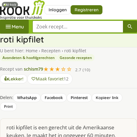
AI-kok
Inloggen
Registreren
Zoek een recept
Menu
roti kipfilet
U bent hier:
Home
›
Recepten
›
roti kipfilet
Avondeten & hoofdgerechten
Gezonde recepten
★★★☆☆
Recept van
schism79
2.7 (10)
Maak favoriet
12
👍
Lekker!
Delen:
WhatsApp
Facebook
Pinterest
Kopieer link
Print
roti kipfilet is een gerecht uit de Amerikaanse
keuken. Je maakt het in ongeveer 60 minuten,