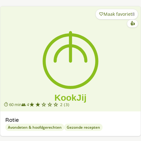
Maak favoriet
8
👍
★★☆☆☆
⏱ 60 min
👥 4
2 (3)
Rotie
Avondeten & hoofdgerechten
Gezonde recepten