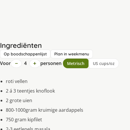
Ingrediënten
Op boodschappenlijst
Plan in weekmenu
−
+
Voor
4
personen
Metrisch
US cups/oz
roti vellen
2 á 3 teentjes knoflook
2 grote uien
800-1000gram kruimige aardappels
750 gram kipfilet
2-3 eetlepels masala