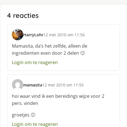
4 reacties
HarryLohr
12 mei 2010 om 11:56
s
c
Mamasita, da’s het zelfde, alleen de
h
ingredienten even door 2 delen 🙂
r
e
Login om te reageren
e
f
:
mamasita
12 mei 2010 om 11:55
s
c
hoi waar vind ik een bereidings wijze voor 2
h
pers. vinden
r
e
groetjes 🙂
e
f
Login om te reageren