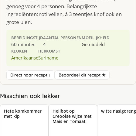
genoeg voor 4 personen. Belangrijkste
ingrediënten: roti vellen, á 3 teentjes knoflook en
grote uien.
BEREIDINGSTIJD
AANTAL PERSONEN
MOEILIJKHEID
60 minuten
4
Gemiddeld
KEUKEN
HERKOMST
Amerikaanse
Suriname
Direct naar recept ↓
Beoordeel dit recept ★
Misschien ook lekker
Hete komkommer
Heilbot op
witte nasigoreng
met kip
Creoolse wijze met
Mais en Tomaat