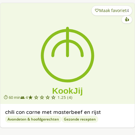
Maak favoriet
4
👍
★☆☆☆☆
⏱ 60 min
👥 4
1.25 (4)
chili con carne met masterbeef en rijst
Avondeten & hoofdgerechten
Gezonde recepten