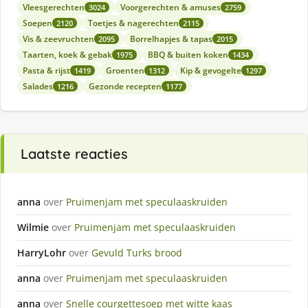
Vleesgerechten
Voorgerechten & amuses
3024
2759
Soepen
Toetjes & nagerechten
2120
2115
Vis & zeevruchten
Borrelhapjes & tapas
2095
2015
Taarten, koek & gebak
BBQ & buiten koken
1975
1434
Pasta & rijst
Groenten
Kip & gevogelte
1419
1312
1297
Salades
Gezonde recepten
1216
1177
Laatste reacties
anna
over
Pruimenjam met speculaaskruiden
Wilmie
over
Pruimenjam met speculaaskruiden
HarryLohr
over
Gevuld Turks brood
anna
over
Pruimenjam met speculaaskruiden
anna
over
Snelle courgettesoep met witte kaas