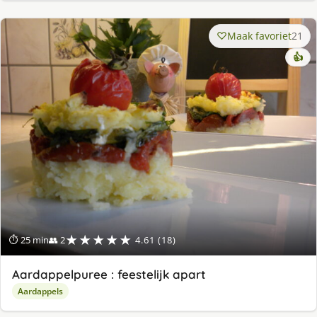
Maak favoriet
21
👍
★★★★★
⏱ 25 min
👥 2
4.61 (18)
Aardappelpuree : feestelijk apart
Aardappels