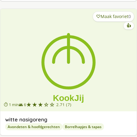
Maak favoriet
0
👍
★★★☆☆
⏱ 1 min
👥 6
2.71 (7)
witte nasigoreng
Avondeten & hoofdgerechten
Borrelhapjes & tapas