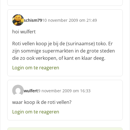
:
schism79
10 november 2009 om 21:49
s
c
hoi wulfert
h
r
Roti vellen koop je bij de (surinaamse) toko. Er
e
zijn sommige supermarkten in de grote steden
e
die zo ook verkopen, of kant en klaar deeg.
f
:
Login om te reageren
wulfert
9 november 2009 om 16:33
s
c
waar koop ik de roti vellen?
h
Login om te reageren
r
e
e