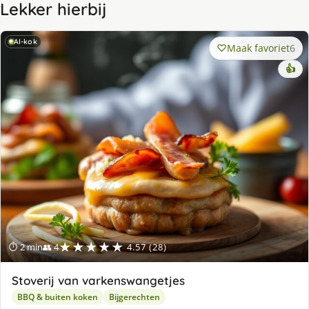
Lekker hierbij
AI-kok
Maak favoriet
6
👍
★★★★★
⏱ 2 min
👥 4
4.57 (28)
Stoverij van varkenswangetjes
BBQ & buiten koken
Bijgerechten