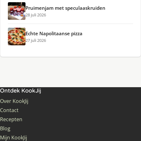
Pruimenjam met speculaaskruiden
28 juli 2026
Echte Napolitaanse pizza
27 juli 2026
Ontdek KookJij
Over KookJij
Contact
Recepten
Blog
Mijn KookJij