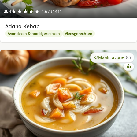
★★★★★
👥 4
4.67 (141)
Adana Kebab
Avondeten & hoofdgerechten
Vleesgerechten
Maak favoriet
85
👍