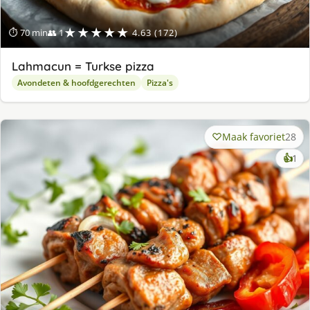
★★★★★
⏱ 70 min
👥 1
4.63 (172)
Lahmacun = Turkse pizza
Avondeten & hoofdgerechten
Pizza's
Maak favoriet
28
ke
👍
1
lek
ge