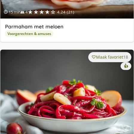
★★★★☆
⏱ 15 min
👥 4
4.24 (21)
Parmaham met meloen
Voorgerechten & amuses
Maak favoriet
18
👍