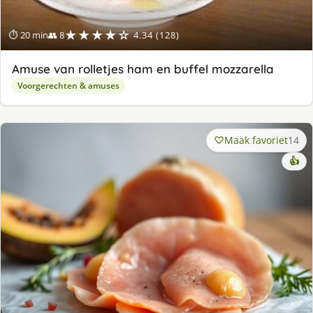
★★★★☆
⏱ 20 min
👥 8
4.34 (128)
Amuse van rolletjes ham en buffel mozzarella
Voorgerechten & amuses
Maak favoriet
14
👍