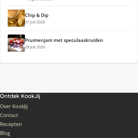
Chip & Dip
31 juli 2026
Pruimenjam met speculaaskruiden
28 juli 2026
Ontdek KookJij
Over KookJij
Contact
Recepten
Blog