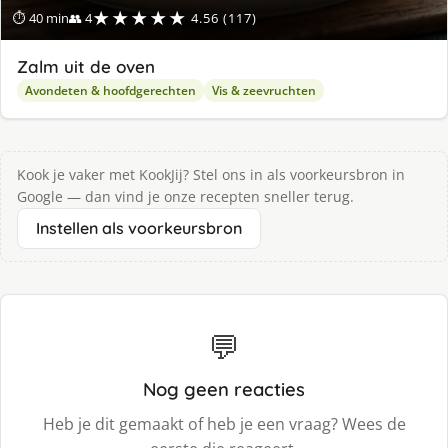
★★★★★
⏱ 40 min
👥 4
4.56 (117)
Zalm uit de oven
Avondeten & hoofdgerechten
Vis & zeevruchten
Kook je vaker met KookJij? Stel ons in als voorkeursbron in
Google — dan vind je onze recepten sneller terug.
Instellen als voorkeursbron
💬
Nog geen reacties
Heb je dit gemaakt of heb je een vraag? Wees de