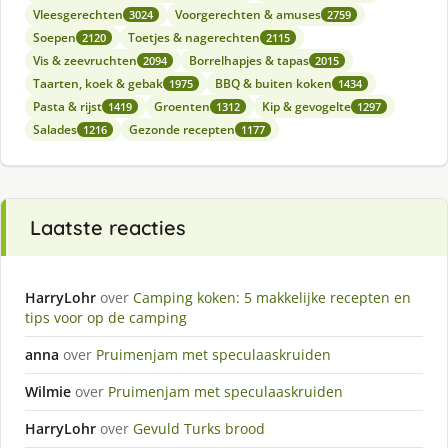
Vleesgerechten
Voorgerechten & amuses
3024
2759
Soepen
Toetjes & nagerechten
2120
2115
Vis & zeevruchten
Borrelhapjes & tapas
2094
2015
Taarten, koek & gebak
BBQ & buiten koken
1975
1434
Pasta & rijst
Groenten
Kip & gevogelte
1419
1312
1297
Salades
Gezonde recepten
1216
1177
Laatste reacties
HarryLohr
over
Camping koken: 5 makkelijke recepten en
tips voor op de camping
anna
over
Pruimenjam met speculaaskruiden
Wilmie
over
Pruimenjam met speculaaskruiden
HarryLohr
over
Gevuld Turks brood