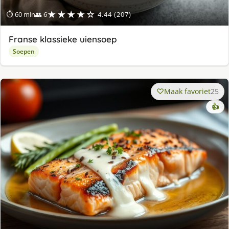
★★★★☆
⏱ 60 min
👥 6
4.44 (207)
Franse klassieke uiensoep
Soepen
Maak favoriet
25
👍