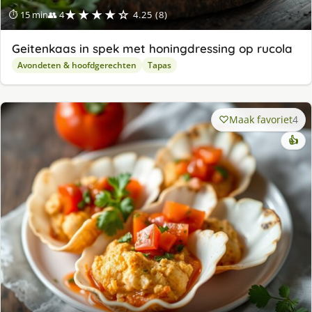
★★★★☆
⏱ 15 min
👥 4
4.25 (8)
Geitenkaas in spek met honingdressing op rucola
Avondeten & hoofdgerechten
Tapas
Maak favoriet
4
👍