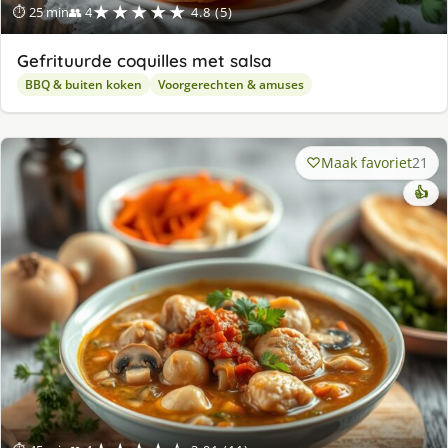
★★★★★
⏱ 25 min
👥 4
4.8 (5)
Gefrituurde coquilles met salsa
BBQ & buiten koken
Voorgerechten & amuses
Maak favoriet
21
👍