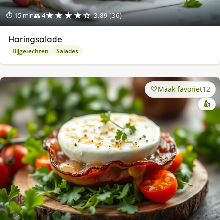
★★★★☆
⏱ 15 min
👥 4
3.89 (36)
Haringsalade
Bijgerechten
Salades
Maak favoriet
12
👍