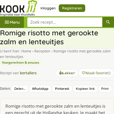
Inloggen
Registreren
Zoek een recept
Menu
Romige risotto met gerookte
zalm en lenteuitjes
U bent hier:
Home
›
Recepten
›
Romige risotto met gerookte zalm
en lenteuitjes
Voorgerechten & amuses
Maak favoriet
2
Recept van
bertallers
👍
Lekker!
Delen:
WhatsApp
Pinterest
Delen…
Kopieer link
Print
Romige risotto met gerookte zalm en lenteuitjes is
een gerecht uit de Hollandse keuken. Je maakt het