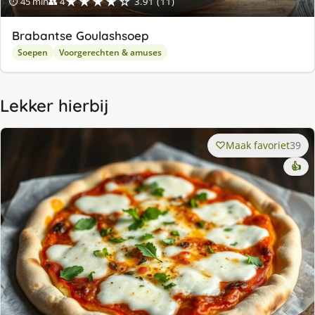
★★★★☆
⏱ 45 min
👥 4
3.91 (11)
Brabantse Goulashsoep
Soepen
Voorgerechten & amuses
Lekker hierbij
Maak favoriet
39
👍