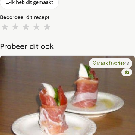
🍳
Ik heb dit gemaakt
Beoordeel dit recept
★
★
★
★
★
Probeer dit ook
Maak favoriet
48
👍