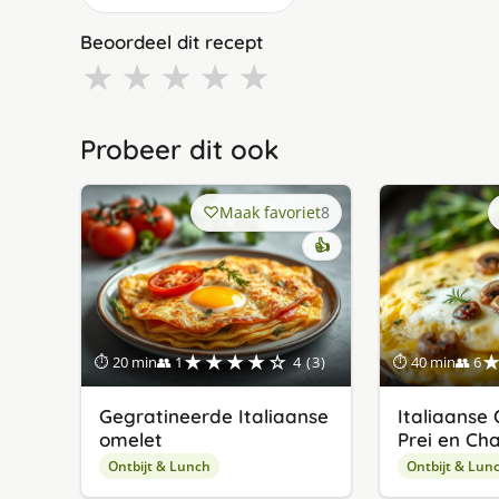
Beoordeel dit recept
★
★
★
★
★
Probeer dit ook
Maak favoriet
8
👍
★★★★☆
⏱ 20 min
👥 1
4 (3)
⏱ 40 min
👥 6
Gegratineerde Italiaanse
Italiaanse
omelet
Prei en Ch
Ontbijt & Lunch
Ontbijt & Lun