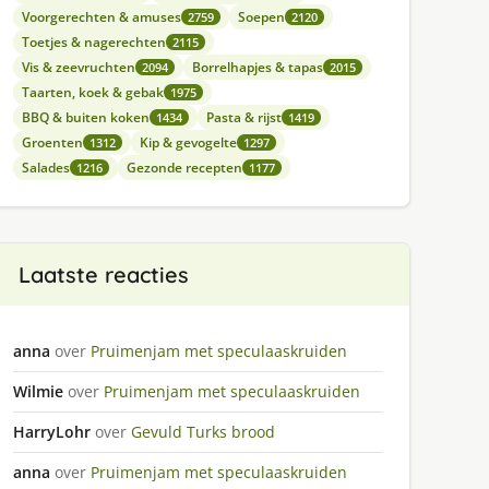
Voorgerechten & amuses
Soepen
2759
2120
Toetjes & nagerechten
2115
Vis & zeevruchten
Borrelhapjes & tapas
2094
2015
Taarten, koek & gebak
1975
BBQ & buiten koken
Pasta & rijst
1434
1419
Groenten
Kip & gevogelte
1312
1297
Salades
Gezonde recepten
1216
1177
Laatste reacties
anna
over
Pruimenjam met speculaaskruiden
Wilmie
over
Pruimenjam met speculaaskruiden
HarryLohr
over
Gevuld Turks brood
anna
over
Pruimenjam met speculaaskruiden