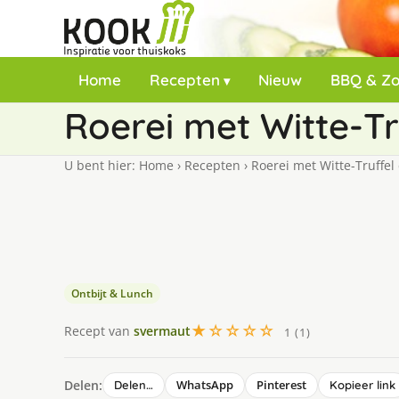
Home
Recepten
Nieuw
BBQ & Z
Roerei met Witte-Tr
U bent hier:
Home
›
Recepten
›
Roerei met Witte-Truffel
Ontbijt & Lunch
★☆☆☆☆
Recept van
svermaut
1 (1)
Delen:
WhatsApp
Pinterest
Delen…
Kopieer link