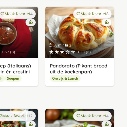
Maak favoriet
4
Maak favoriet
8
👍
👍
⏱ 30 min
👥 2
★★★☆☆
3.67 (3)
3.33 (6)
p (Italiaans)
Pandorato (Pikant brood
in én crostini
uit de koekenpan)
ch
Soepen
Ontbijt & Lunch
Maak favoriet
12
Maak favoriet
4
👍
👍