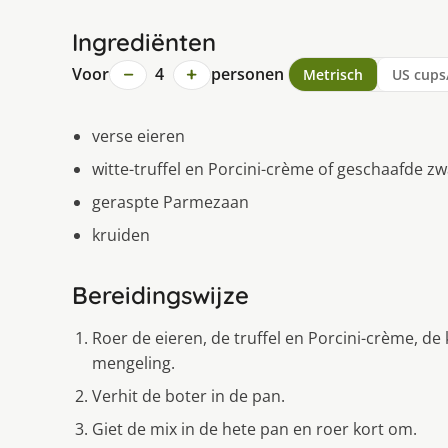
Ingrediënten
−
+
Voor
4
personen
Metrisch
US cups
verse eieren
witte-truffel en Porcini-crème of geschaafde zwa
geraspte Parmezaan
kruiden
Bereidingswijze
Roer de eieren, de truffel en Porcini-crème, d
mengeling.
Verhit de boter in de pan.
Giet de mix in de hete pan en roer kort om.