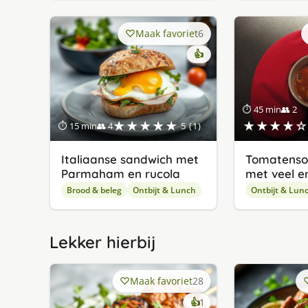
Maak favoriet
6
👍
⏱ 45 min
👥 2
★★★★★
★★★★☆
⏱ 15 min
👥 4
5 (1)
Italiaanse sandwich met
Tomatensoe
Parmaham en rucola
met veel er
Brood & beleg
Ontbijt & Lunch
Ontbijt & Lun
Lekker hierbij
Maak favoriet
28
keer
👍
1