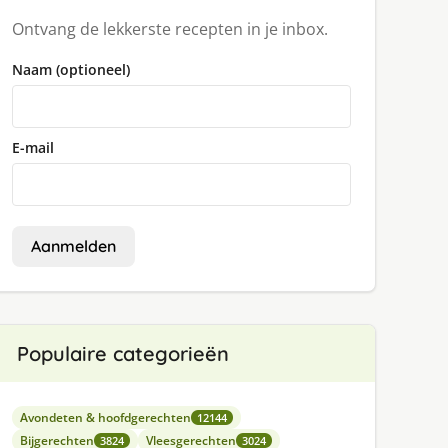
Ontvang de lekkerste recepten in je inbox.
Naam (optioneel)
E-mail
Aanmelden
Populaire categorieën
Avondeten & hoofdgerechten
12144
Bijgerechten
Vleesgerechten
3824
3024