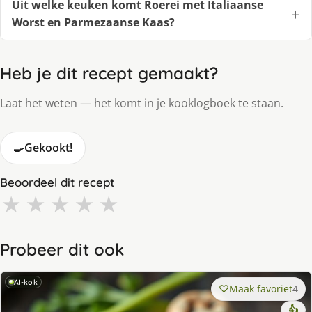
Uit welke keuken komt Roerei met Italiaanse
Worst en Parmezaanse Kaas?
Heb je dit recept gemaakt?
Laat het weten — het komt in je kooklogboek te staan.
🍳
Gekookt!
Beoordeel dit recept
★
★
★
★
★
Probeer dit ook
AI-kok
Maak favoriet
4
👍