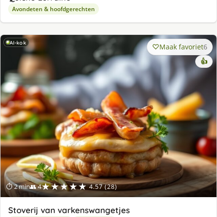
Avondeten & hoofdgerechten
AI-kok
Maak favoriet
6
👍
★★★★★
⏱ 2 min
👥 4
4.57 (28)
Stoverij van varkenswangetjes