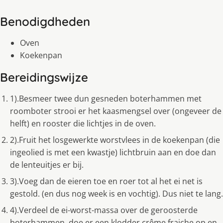
Benodigdheden
Oven
Koekenpan
Bereidingswijze
1).Besmeer twee dun gesneden boterhammen met
roomboter strooi er het kaasmengsel over (ongeveer de
helft) en rooster die lichtjes in de oven.
2).Fruit het losgewerkte worstvlees in de koekenpan (die
ingeolied is met een kwastje) lichtbruin aan en doe dan
de lenteuitjes er bij.
3).Voeg dan de eieren toe en roer tot al het ei net is
gestold. (en dus nog week is en vochtig). Dus niet te lang.
4).Verdeel de ei-worst-massa over de geroosterde
boterhammen, doe er een klodder crême fraiche op en