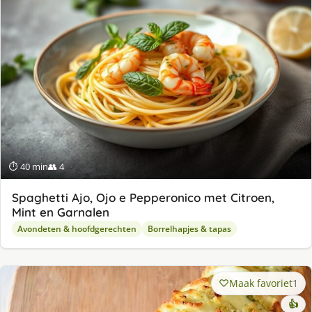
⏱ 40 min
👥 4
Spaghetti Ajo, Ojo e Pepperonico met Citroen,
Mint en Garnalen
Avondeten & hoofdgerechten
Borrelhapjes & tapas
Maak favoriet
1
👍