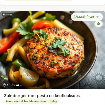
AI-kok
Maak favoriet
0
👍
⏱ 15 min
👥 4
Zalmburger met pesto en knoflooksaus
Avondeten & hoofdgerechten
Beleg