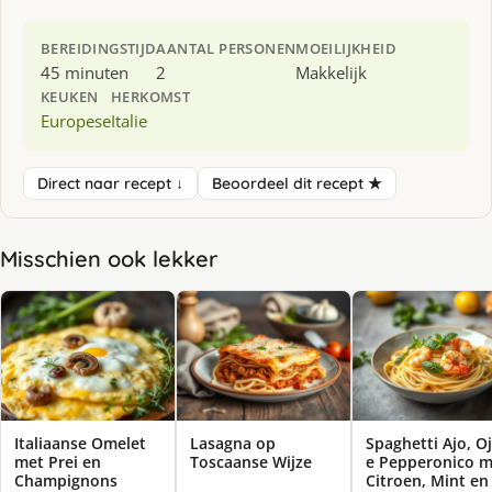
BEREIDINGSTIJD
AANTAL PERSONEN
MOEILIJKHEID
45 minuten
2
Makkelijk
KEUKEN
HERKOMST
Europese
Italie
Direct naar recept ↓
Beoordeel dit recept ★
Misschien ook lekker
Italiaanse Omelet
Lasagna op
Spaghetti Ajo, O
met Prei en
Toscaanse Wijze
e Pepperonico m
Champignons
Citroen, Mint en