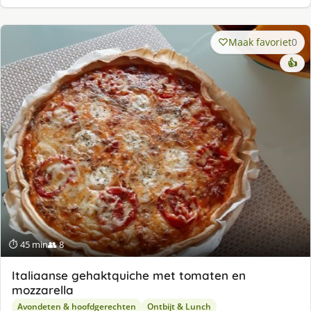
Maak favoriet
0
👍
⏱ 45 min
👥 8
Italiaanse gehaktquiche met tomaten en
mozzarella
Avondeten & hoofdgerechten
Ontbijt & Lunch