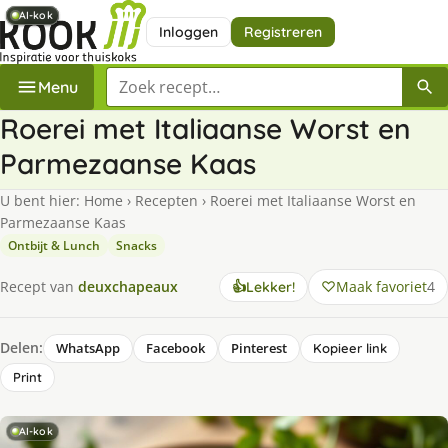
AI-kok
AI-kok
AI-kok
AI-kok
Inloggen
Registreren
Zoek een recept
Menu
Roerei met Italiaanse Worst en
Parmezaanse Kaas
U bent hier:
Home
›
Recepten
›
Roerei met Italiaanse Worst en
Parmezaanse Kaas
Ontbijt & Lunch
Snacks
Maak favoriet
4
Recept van
deuxchapeaux
👍
Lekker!
Delen:
WhatsApp
Facebook
Pinterest
Kopieer link
Print
AI-kok