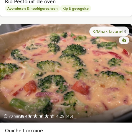
Kip Pesto uit de oven
Avondeten & hoofdgerechten
Kip & gevogelte
Maak favoriet
3
👍
★★★★☆
⏱ 70 min
👥 4
4.29 (45)
Quiche Lorraine