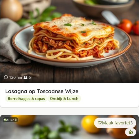
⏱ 120 min
👥 6
Lasagna op Toscaanse Wijze
Borrelhapjes & tapas
Ontbijt & Lunch
AI-kok
Maak favoriet
3
👍