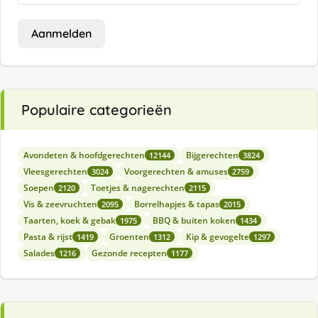
Aanmelden
Populaire categorieën
Avondeten & hoofdgerechten
Bijgerechten
12144
3824
Vleesgerechten
Voorgerechten & amuses
3024
2759
Soepen
Toetjes & nagerechten
2120
2115
Vis & zeevruchten
Borrelhapjes & tapas
2095
2015
Taarten, koek & gebak
BBQ & buiten koken
1975
1434
Pasta & rijst
Groenten
Kip & gevogelte
1419
1312
1297
Salades
Gezonde recepten
1216
1177