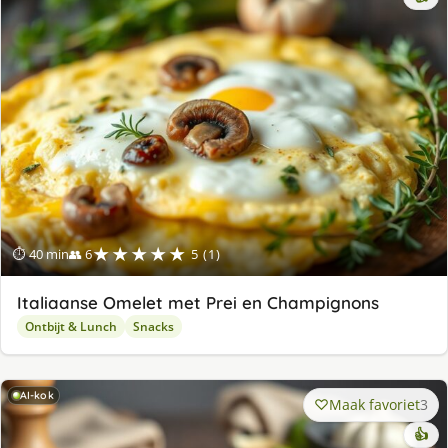
★★★★★
⏱ 40 min
👥 6
5 (1)
Italiaanse Omelet met Prei en Champignons
Ontbijt & Lunch
Snacks
AI-kok
Maak favoriet
3
👍