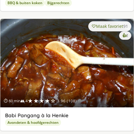
BBQ & buiten koken
Bijgerechten
Maak favoriet
91
ke
👍
1
lek
ge
★★★★☆
⏱ 60 min
👥 4
3.96 (108)
Babi Pangang à la Henkie
Avondeten & hoofdgerechten