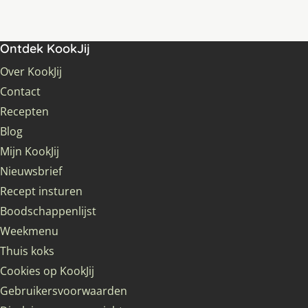
Ontdek KookJij
Over KookJij
Contact
Recepten
Blog
Mijn KookJij
Nieuwsbrief
Recept insturen
Boodschappenlijst
Weekmenu
Thuis koks
Cookies op KookJij
Gebruikersvoorwaarden