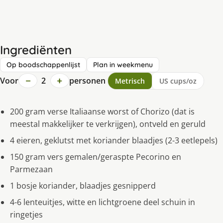
Ingrediënten
Op boodschappenlijst
Plan in weekmenu
−
+
Voor
2
personen
Metrisch
US cups/oz
200 gram verse Italiaanse worst of Chorizo (dat is
meestal makkelijker te verkrijgen), ontveld en geruld
4 eieren, geklutst met koriander blaadjes (2-3 eetlepels)
150 gram vers gemalen/geraspte Pecorino en
Parmezaan
1 bosje koriander, blaadjes gesnipperd
4-6 lenteuitjes, witte en lichtgroene deel schuin in
ringetjes