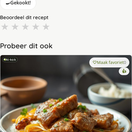
🍳
Gekookt!
Beoordeel dit recept
★
★
★
★
★
Probeer dit ook
AI-kok
Maak favoriet
0
👍