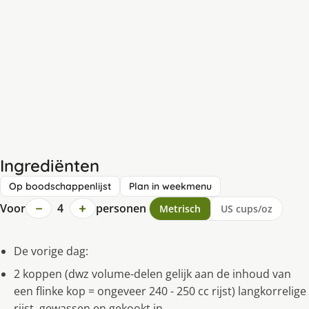
Ingrediënten
Op boodschappenlijst
Plan in weekmenu
−
+
Voor
4
personen
Metrisch
US cups/oz
De vorige dag:
2 koppen (dwz volume-delen gelijk aan de inhoud van
een flinke kop = ongeveer 240 - 250 cc rijst) langkorrelige
rijst, gewassen en gekookt in