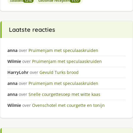
Salades
Gezonde recepten
1216
1177
Laatste reacties
anna
over
Pruimenjam met speculaaskruiden
Wilmie
over
Pruimenjam met speculaaskruiden
HarryLohr
over
Gevuld Turks brood
anna
over
Pruimenjam met speculaaskruiden
anna
over
Snelle courgettesoep met witte kaas
Wilmie
over
Ovenschotel met courgette en tonijn