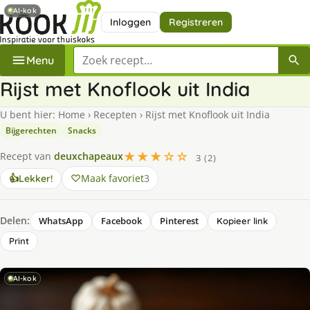
AI-kok
Inloggen
Registreren
Zoek een recept
Menu
Rijst met Knoflook uit India
U bent hier:
Home
›
Recepten
›
Rijst met Knoflook uit India
Bijgerechten
Snacks
★★★☆☆
Recept van
deuxchapeaux
3 (2)
Maak favoriet
3
👍
Lekker!
Delen:
WhatsApp
Facebook
Pinterest
Kopieer link
Print
AI-kok