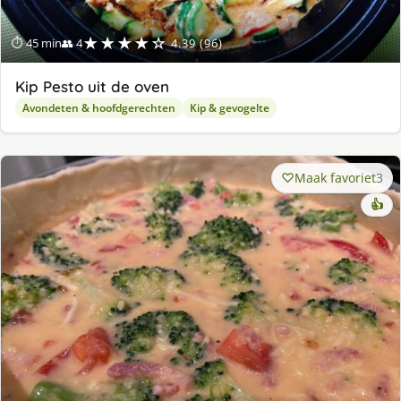
★★★★☆
⏱ 45 min
👥 4
4.39 (96)
Kip Pesto uit de oven
Avondeten & hoofdgerechten
Kip & gevogelte
Maak favoriet
3
👍