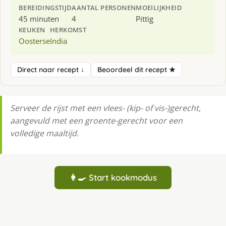
BEREIDINGSTIJD
AANTAL PERSONEN
MOEILIJKHEID
45 minuten
4
Pittig
KEUKEN
HERKOMST
Oosterse
India
Direct naar recept ↓
Beoordeel dit recept ★
Serveer de rijst met een vlees- (kip- of vis-)gerecht,
aangevuld met een groente-gerecht voor een
volledige maaltijd.
👩‍🍳 Start kookmodus