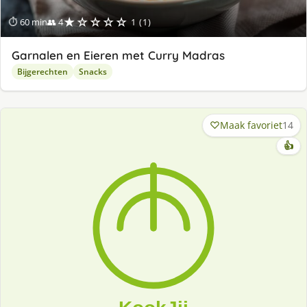
★☆☆☆☆
⏱ 60 min
👥 4
1 (1)
Garnalen en Eieren met Curry Madras
Bijgerechten
Snacks
Maak favoriet
14
👍