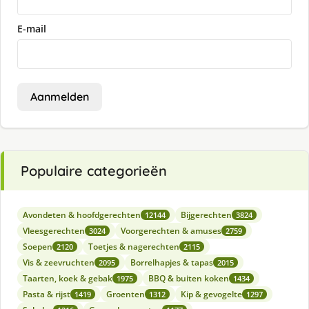
E-mail
Aanmelden
Populaire categorieën
Avondeten & hoofdgerechten
Bijgerechten
12144
3824
Vleesgerechten
Voorgerechten & amuses
3024
2759
Soepen
Toetjes & nagerechten
2120
2115
Vis & zeevruchten
Borrelhapjes & tapas
2095
2015
Taarten, koek & gebak
BBQ & buiten koken
1975
1434
Pasta & rijst
Groenten
Kip & gevogelte
1419
1312
1297