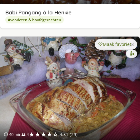
Babi Pangang à la Henkie
Avondeten & hoofdgerechten
Maak favoriet
8
👍
★★★★☆
⏱ 40 min
👥 4
4.31 (29)