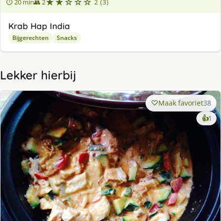
★★☆☆☆
⏱ 20 min
👥 2
2 (3)
Krab Hap India
Bijgerechten
Snacks
Lekker hierbij
Maak favoriet
38
ke
👍
1
lek
ge