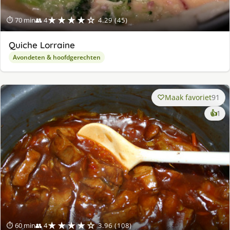
★★★★☆
⏱ 70 min
👥 4
4.29 (45)
Quiche Lorraine
Avondeten & hoofdgerechten
Maak favoriet
91
ke
👍
1
lek
ge
★★★★☆
⏱ 60 min
👥 4
3.96 (108)