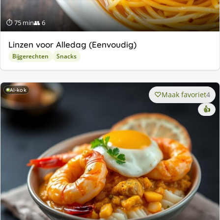
⏱ 75 min
👥 6
Linzen voor Alledag (Eenvoudig)
Bijgerechten
Snacks
AI-kok
Maak favoriet
4
👍