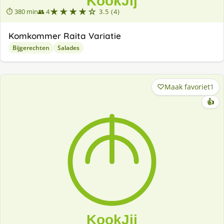
★★★★☆
⏱ 380 min
👥 4
3.5 (4)
Komkommer Raita Variatie
Bijgerechten
Salades
Maak favoriet
1
👍