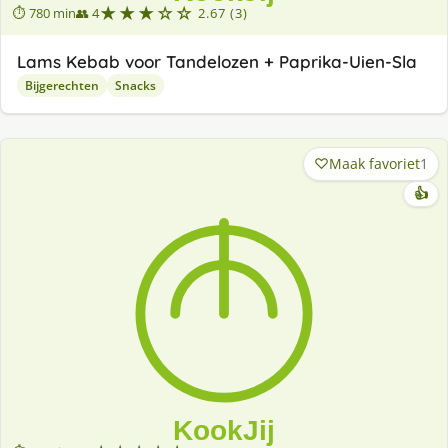
★★★☆☆
⏱ 780 min
👥 4
2.67 (3)
Lams Kebab voor Tandelozen + Paprika-Uien-Sla
Bijgerechten
Snacks
Maak favoriet
1
👍