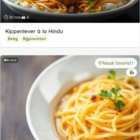
⏱ 30 min
👥 4
Kippenlever à la Hindu
Beleg
Bijgerechten
AI-kok
Maak favoriet
1
👍