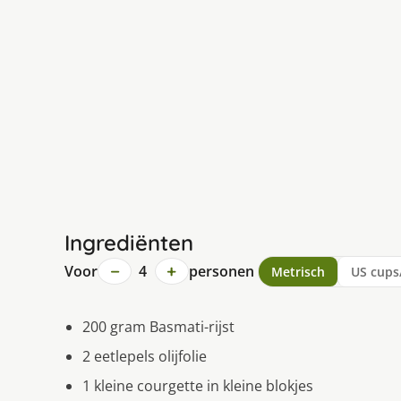
Ingrediënten
−
+
Voor
4
personen
Metrisch
US cups
200 gram Basmati-rijst
2 eetlepels olijfolie
1 kleine courgette in kleine blokjes