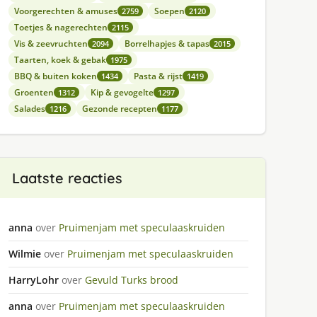
Voorgerechten & amuses
Soepen
2759
2120
Toetjes & nagerechten
2115
Vis & zeevruchten
Borrelhapjes & tapas
2094
2015
Taarten, koek & gebak
1975
BBQ & buiten koken
Pasta & rijst
1434
1419
Groenten
Kip & gevogelte
1312
1297
Salades
Gezonde recepten
1216
1177
Laatste reacties
anna
over
Pruimenjam met speculaaskruiden
Wilmie
over
Pruimenjam met speculaaskruiden
HarryLohr
over
Gevuld Turks brood
anna
over
Pruimenjam met speculaaskruiden