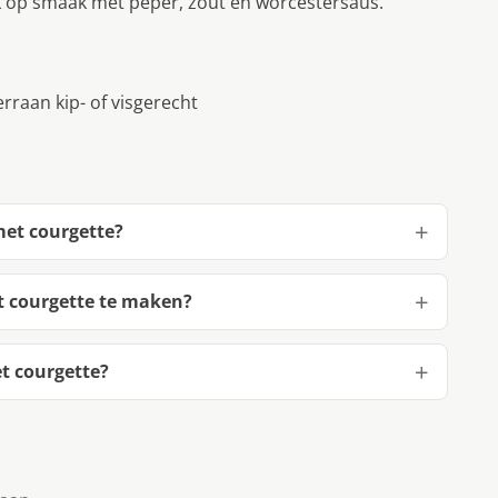
k op smaak met peper, zout en worcestersaus.
erraan kip- of visgerecht
met courgette?
t courgette te maken?
t courgette?