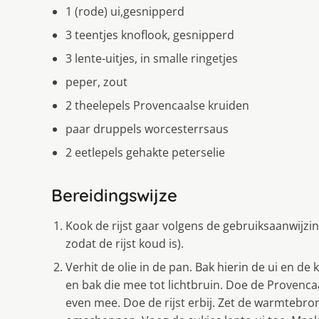
1 (rode) ui,gesnipperd
3 teentjes knoflook, gesnipperd
3 lente-uitjes, in smalle ringetjes
peper, zout
2 theelepels Provencaalse kruiden
paar druppels worcesterrsaus
2 eetlepels gehakte peterselie
Bereidingswijze
Kook de rijst gaar volgens de gebruiksaanwijzin
zodat de rijst koud is).
Verhit de olie in de pan. Bak hierin de ui en de
en bak die mee tot lichtbruin. Doe de Provenca
even mee. Doe de rijst erbij. Zet de warmtebr