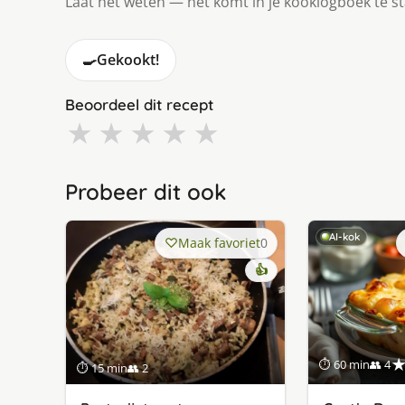
Laat het weten — het komt in je kooklogboek te s
🍳
Gekookt!
Beoordeel dit recept
★
★
★
★
★
Probeer dit ook
AI-kok
Maak favoriet
0
👍
⏱ 60 min
👥 4
⏱ 15 min
👥 2