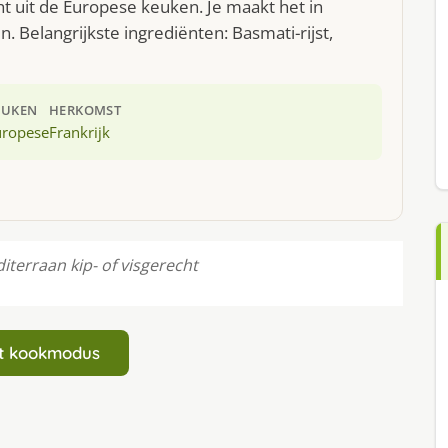
ht uit de Europese keuken. Je maakt het in
 Belangrijkste ingrediënten: Basmati-rijst,
EUKEN
HERKOMST
uropese
Frankrijk
iterraan kip- of visgerecht
art kookmodus