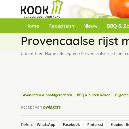
Home
Recepten
Nieuw
BBQ & Z
Provencaalse rijst 
U bent hier:
Home
›
Recepten
›
Provencaalse rijst met c
Avondeten & hoofdgerechten
BBQ & buiten koken
Bijgere
Recept van
pwiggers
Delen:
WhatsApp
Facebook
Pinterest
Kopieer li