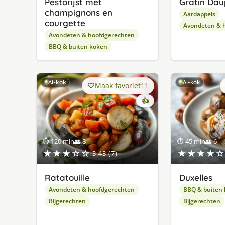
Pestorijst met
Gratin Dau
champignons en
Aardappels
courgette
Avondeten & 
Avondeten & hoofdgerechten
BBQ & buiten koken
AI-kok
AI-kok
Maak favoriet
11
👍
⏱ 120 min
👥 8
⏱ 45 min
👥 6
★★★☆☆
★★★★☆
3.43 (7)
Ratatouille
Duxelles
Avondeten & hoofdgerechten
BBQ & buiten
Bijgerechten
Bijgerechten