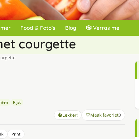
omer
Food & Foto’s
Blog
🎲 Verras me
met courgette
ourgette
chten
Rijst
Maak favoriet
0
👍
Lekker!
nk
Print