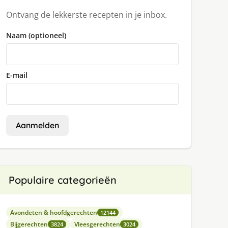
Ontvang de lekkerste recepten in je inbox.
Naam (optioneel)
E-mail
Aanmelden
Populaire categorieën
Avondeten & hoofdgerechten
12144
Bijgerechten
Vleesgerechten
3824
3024