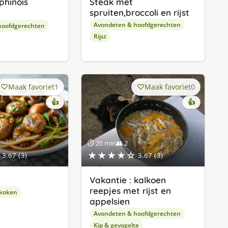
phinois
Steak met
spruiten,broccoli en rijst
Avondeten & hoofdgerechten
hoofdgerechten
Rijst
Maak favoriet
1
Maak favoriet
0
👍
👍
⏱ 20 min
👥 2
★★★★☆
3.67 (3)
3.67 (3)
Vakantie : kalkoen
reepjes met rijst en
 koken
appelsien
Avondeten & hoofdgerechten
Kip & gevogelte