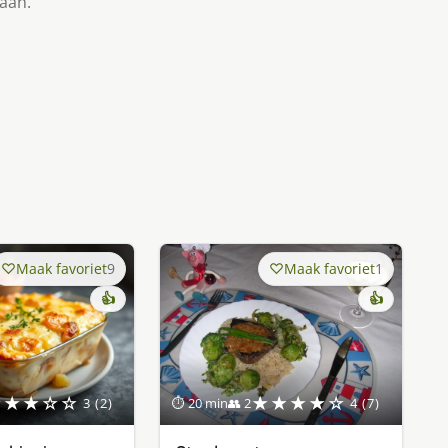
taan.
Maak favoriet
9
Maak favoriet
1
👍
👍
★★★☆☆
★★★★☆
3 (2)
⏱ 20 min
👥 2
4 (7)