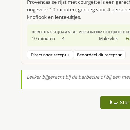
Provencaalse rijst met courgette is een gerec
ongeveer 10 minuten, genoeg voor 4 personen.
knoflook en lente-uitjes.
BEREIDINGSTIJD
AANTAL PERSONEN
MOEILIJKHEID
K
10 minuten
4
Makkelijk
E
Direct naar recept ↓
Beoordeel dit recept ★
Lekker bijgerecht bij de barbecue of bij een med
👩‍🍳 St