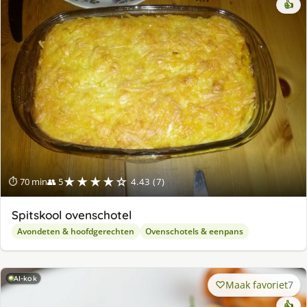
👍
★★★★☆
⏱ 70 min
👥 5
4.43 (7)
Spitskool ovenschotel
Avondeten & hoofdgerechten
Ovenschotels & eenpans
AI-kok
Maak favoriet
7
👍