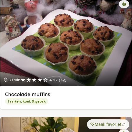
👍
★★★★☆
⏱ 30 min
4.12 (52)
Chocolade muffins
Taarten, koek & gebak
Maak favoriet
21