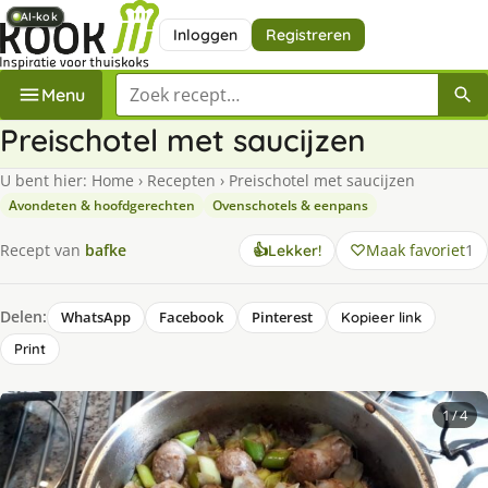
AI-kok
AI-kok
AI-kok
AI-kok
Inloggen
Registreren
Zoek een recept
Menu
Preischotel met saucijzen
U bent hier:
Home
›
Recepten
›
Preischotel met saucijzen
Avondeten & hoofdgerechten
Ovenschotels & eenpans
Maak favoriet
1
Recept van
bafke
👍
Lekker!
Delen:
WhatsApp
Facebook
Pinterest
Kopieer link
Print
1
/ 4