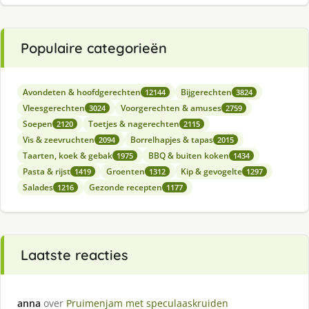
Populaire categorieën
Avondeten & hoofdgerechten
Bijgerechten
12144
3824
Vleesgerechten
Voorgerechten & amuses
3024
2759
Soepen
Toetjes & nagerechten
2120
2115
Vis & zeevruchten
Borrelhapjes & tapas
2094
2015
Taarten, koek & gebak
BBQ & buiten koken
1975
1434
Pasta & rijst
Groenten
Kip & gevogelte
1419
1312
1297
Salades
Gezonde recepten
1216
1177
Laatste reacties
anna
over
Pruimenjam met speculaaskruiden