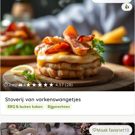
👍
★★★★★
⏱ 2 min
👥 4
4.57 (28)
Stoverij van varkenswangetjes
BBQ & buiten koken
Bijgerechten
Maak favoriet
10