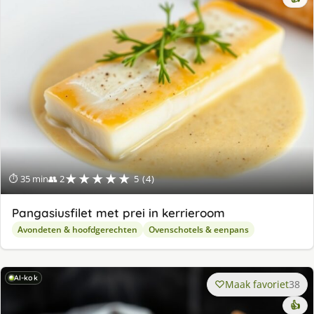
★★★★★
⏱ 35 min
👥 2
5 (4)
Pangasiusfilet met prei in kerrieroom
Avondeten & hoofdgerechten
Ovenschotels & eenpans
AI-kok
Maak favoriet
38
👍