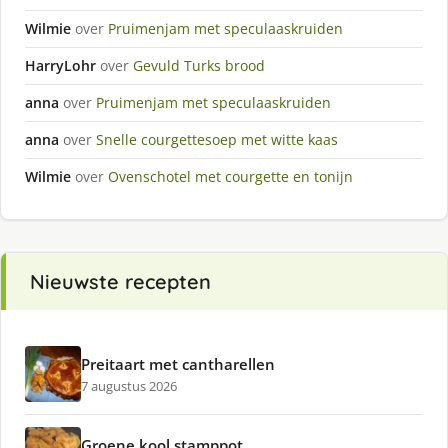
Wilmie
over
Pruimenjam met speculaaskruiden
HarryLohr
over
Gevuld Turks brood
anna
over
Pruimenjam met speculaaskruiden
anna
over
Snelle courgettesoep met witte kaas
Wilmie
over
Ovenschotel met courgette en tonijn
Nieuwste recepten
Preitaart met cantharellen
7 augustus 2026
Groene kool stamppot