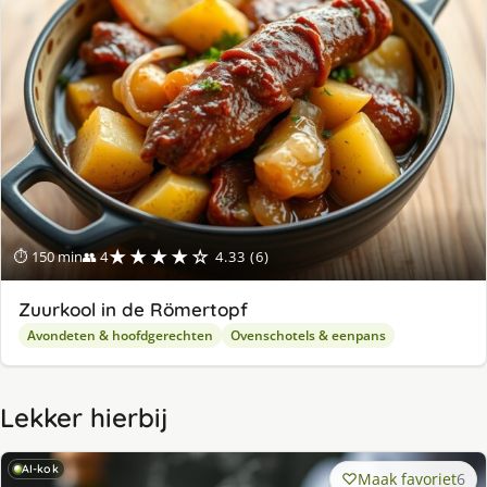
★★★★☆
⏱ 150 min
👥 4
4.33 (6)
Zuurkool in de Römertopf
Avondeten & hoofdgerechten
Ovenschotels & eenpans
Lekker hierbij
AI-kok
Maak favoriet
6