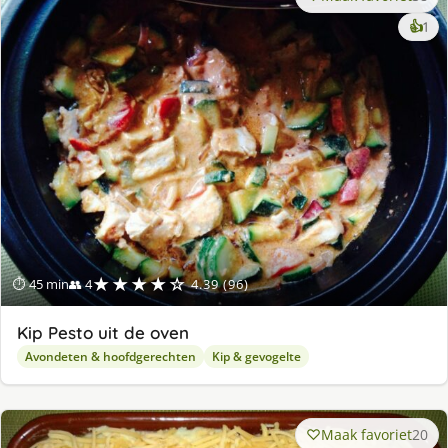
ke
👍
1
lek
ge
★★★★☆
⏱ 45 min
👥 4
4.39 (96)
Kip Pesto uit de oven
Avondeten & hoofdgerechten
Kip & gevogelte
Maak favoriet
20