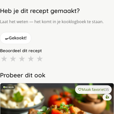
Heb je dit recept gemaakt?
Laat het weten — het komt in je kooklogboek te staan.
🍳
Gekookt!
Beoordeel dit recept
★
★
★
★
★
Probeer dit ook
AI-kok
Maak favoriet
35
👍