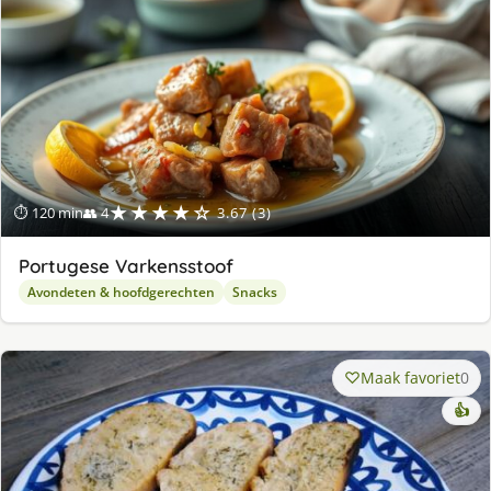
★★★★☆
⏱ 120 min
👥 4
3.67 (3)
Portugese Varkensstoof
Avondeten & hoofdgerechten
Snacks
Maak favoriet
0
👍