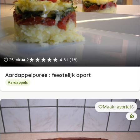
★★★★★
⏱ 25 min
👥 2
4.61 (18)
Aardappelpuree : feestelijk apart
Aardappels
Maak favoriet
6
👍