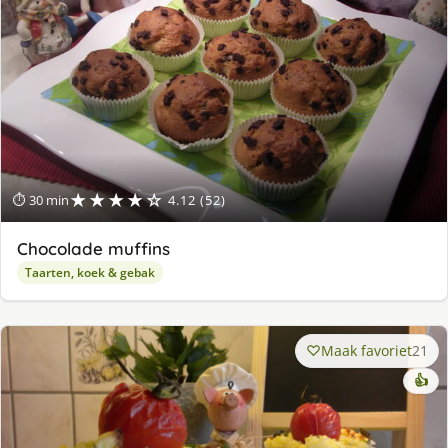
★★★★☆
⏱ 30 min
4.12 (52)
Chocolade muffins
Taarten, koek & gebak
Maak favoriet
21
👍