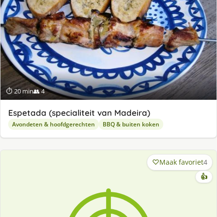
⏱ 20 min
👥 4
Espetada (specialiteit van Madeira)
Avondeten & hoofdgerechten
BBQ & buiten koken
Maak favoriet
4
👍