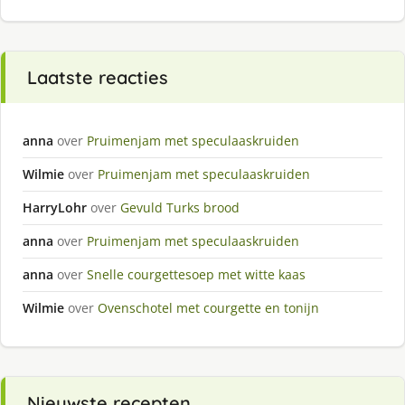
Laatste reacties
anna
over
Pruimenjam met speculaaskruiden
Wilmie
over
Pruimenjam met speculaaskruiden
HarryLohr
over
Gevuld Turks brood
anna
over
Pruimenjam met speculaaskruiden
anna
over
Snelle courgettesoep met witte kaas
Wilmie
over
Ovenschotel met courgette en tonijn
Nieuwste recepten