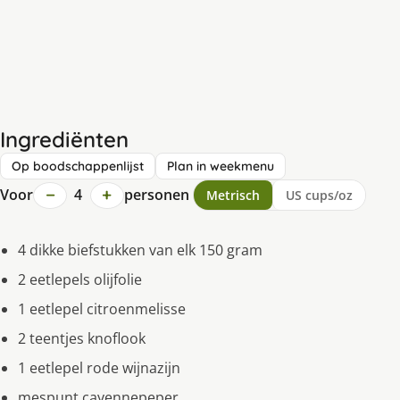
Ingrediënten
Op boodschappenlijst
Plan in weekmenu
−
+
Voor
4
personen
Metrisch
US cups/oz
4 dikke biefstukken van elk 150 gram
2 eetlepels olijfolie
1 eetlepel citroenmelisse
2 teentjes knoflook
1 eetlepel rode wijnazijn
mespunt cayennepeper