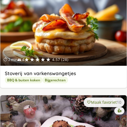
★★★★★
⏱ 2 min
👥 4
4.57 (28)
Stoverij van varkenswangetjes
BBQ & buiten koken
Bijgerechten
Maak favoriet
10
👍