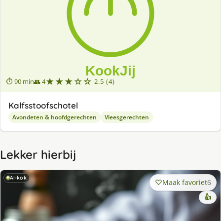
★★★☆☆
⏱ 90 min
👥 4
2.5 (4)
Kalfsstoofschotel
Avondeten & hoofdgerechten
Vleesgerechten
Lekker hierbij
AI-kok
Maak favoriet
6
👍