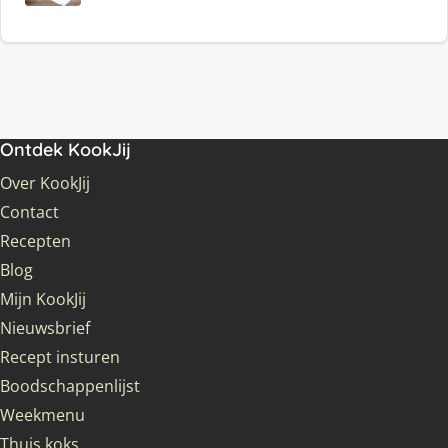
Ontdek KookJij
Over KookJij
Contact
Recepten
Blog
Mijn KookJij
Nieuwsbrief
Recept insturen
Boodschappenlijst
Weekmenu
Thuis koks