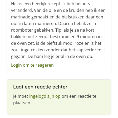
c
Het is een heerlijk recept. Ik heb het iets
h
veranderd. Van de olie en de kruiden heb ik een
r
marinade gemaakt en de biefstukken daar een
e
uur in laten marineren. Daarna heb ik ze in
e
f
roomboter gebakken. Tip: als je ze na kort
:
bakken met zeeout bestrooid en 9 minuten in
de oven zet, is de biefstuk mooi roze en is het
zout ingetrokken zonder dat het sap verloren is
gegaan. De ham leg je er al in de oven op.
Login om te reageren
Laat een reactie achter
Je moet
ingelogd zijn op
om een reactie te
plaatsen.