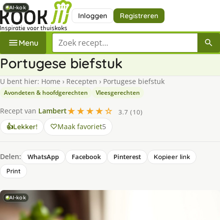
AI-kok
AI-kok
AI-kok
AI-kok
Inloggen
Registreren
Zoek een recept
Menu
Portugese biefstuk
U bent hier:
Home
›
Recepten
›
Portugese biefstuk
Avondeten & hoofdgerechten
Vleesgerechten
★★★★☆
Recept van
Lambert
3.7 (10)
Maak favoriet
5
👍
Lekker!
Delen:
WhatsApp
Facebook
Pinterest
Kopieer link
Print
AI-kok