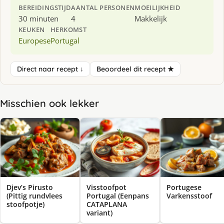
BEREIDINGSTIJD
AANTAL PERSONEN
MOEILIJKHEID
30 minuten
4
Makkelijk
KEUKEN
HERKOMST
Europese
Portugal
Direct naar recept ↓
Beoordeel dit recept ★
Misschien ook lekker
Djev’s Pirusto
Visstoofpot
Portugese
(Pittig rundvlees
Portugal (Eenpans
Varkensstoof
stoofpotje)
CATAPLANA
variant)