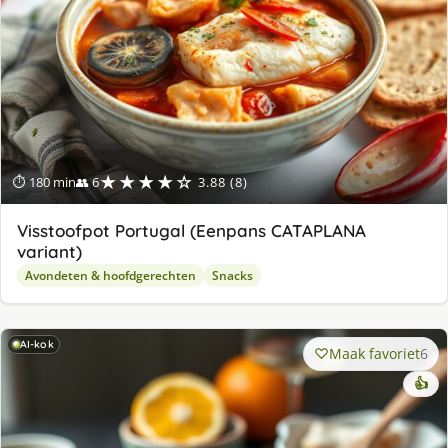
★★★★☆
⏱ 180 min
👥 6
3.88 (8)
Visstoofpot Portugal (Eenpans CATAPLANA
variant)
Avondeten & hoofdgerechten
Snacks
AI-kok
Maak favoriet
6
👍