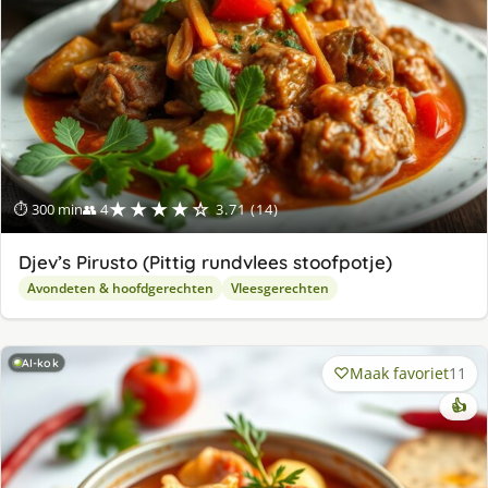
★★★★☆
⏱ 300 min
👥 4
3.71 (14)
Djev’s Pirusto (Pittig rundvlees stoofpotje)
Avondeten & hoofdgerechten
Vleesgerechten
AI-kok
Maak favoriet
11
👍