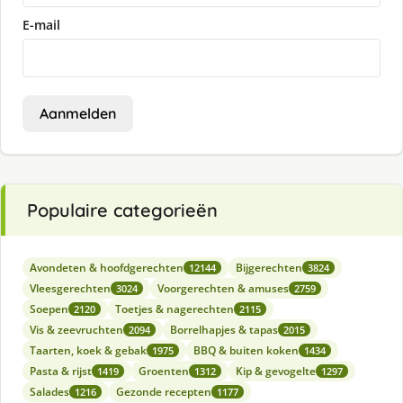
E-mail
Aanmelden
Populaire categorieën
Avondeten & hoofdgerechten
Bijgerechten
12144
3824
Vleesgerechten
Voorgerechten & amuses
3024
2759
Soepen
Toetjes & nagerechten
2120
2115
Vis & zeevruchten
Borrelhapjes & tapas
2094
2015
Taarten, koek & gebak
BBQ & buiten koken
1975
1434
Pasta & rijst
Groenten
Kip & gevogelte
1419
1312
1297
Salades
Gezonde recepten
1216
1177