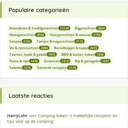
Populaire categorieën
Avondeten & hoofdgerechten
Bijgerechten
12144
3824
Vleesgerechten
Voorgerechten & amuses
3024
2759
Soepen
Toetjes & nagerechten
2120
2115
Vis & zeevruchten
Borrelhapjes & tapas
2094
2015
Taarten, koek & gebak
BBQ & buiten koken
1975
1434
Pasta & rijst
Groenten
Kip & gevogelte
1419
1312
1297
Salades
Gezonde recepten
1216
1178
Laatste reacties
HarryLohr
over
Camping koken: 5 makkelijke recepten en
tips voor op de camping