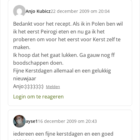
Anjo Kubicz
22 december 2009 om 20:04
s
c
Bedankt voor het recept. Als ik in Polen ben wil
h
ik het eerst Peirogi eten en nu ga ik het
r
proberen om voor het eerst voor Kerst zelf te
e
maken.
e
f
Ik hoop dat het gaat lukken. Ga gauw nog ff
:
boodschappen doen.
Fijne Kerstdagen allemaal en een gelukkig
nieuwjaar
Anjo:):):):):):):)
Melden
Login om te reageren
ayse1
16 december 2009 om 20:43
s
c
iedereen een fijne kerstdagen en een goed
h