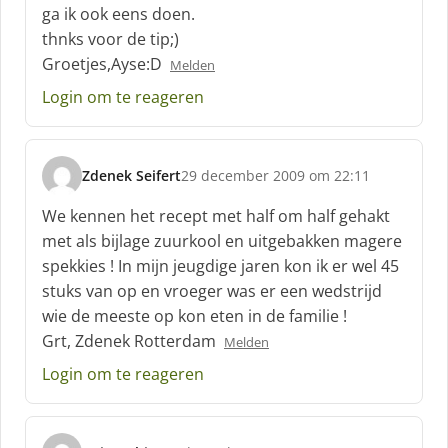
h
ga ik ook eens doen.
r
thnks voor de tip;)
e
Groetjes,Ayse:D
e
Melden
f
Login om te reageren
:
Zdenek Seifert
29 december 2009 om 22:11
s
c
We kennen het recept met half om half gehakt
h
met als bijlage zuurkool en uitgebakken magere
r
spekkies ! In mijn jeugdige jaren kon ik er wel 45
e
stuks van op en vroeger was er een wedstrijd
e
f
wie de meeste op kon eten in de familie !
:
Grt, Zdenek Rotterdam
Melden
Login om te reageren