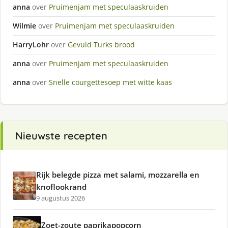
anna
over
Pruimenjam met speculaaskruiden
Wilmie
over
Pruimenjam met speculaaskruiden
HarryLohr
over
Gevuld Turks brood
anna
over
Pruimenjam met speculaaskruiden
anna
over
Snelle courgettesoep met witte kaas
Nieuwste recepten
Rijk belegde pizza met salami, mozzarella en
knoflookrand
9 augustus 2026
Zoet-zoute paprikapopcorn