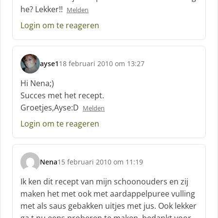
he? Lekker!!
Melden
Login om te reageren
ayse1
18 februari 2010 om 13:27
s
c
Hi Nena;)
h
Succes met het recept.
r
Groetjes,Ayse:D
Melden
e
e
Login om te reageren
f
:
Nena
15 februari 2010 om 11:19
s
c
Ik ken dit recept van mijn schoonouders en zij
h
maken het met ook met aardappelpuree vulling
r
met als saus gebakken uitjes met jus. Ook lekker
e
ga t nu eens proberen te maken. bedankt voor
e