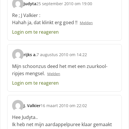
Judyta
25 september 2010 om 19:00
s
c
Re ; J Valkier :
h
Hahah ja, dat klinkt erg goed !!
Melden
r
e
Login om te reageren
e
f
:
rijks a.
7 augustus 2010 om 14:22
s
c
Mijn schoonzus deed het met een zuurkool-
h
ripjes mengsel.
Melden
r
e
Login om te reageren
e
f
:
J. Valkier
16 maart 2010 om 22:02
s
c
Hee Judyta..
h
Ik heb net mijn aardappelpuree klaar gemaakt
r