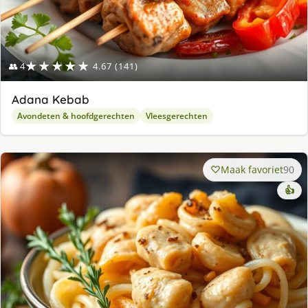
★★★★★
👥 4
4.67 (141)
Adana Kebab
Avondeten & hoofdgerechten
Vleesgerechten
Maak favoriet
90
👍