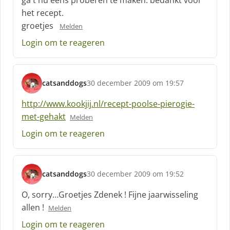
f
het recept.
:
groetjes
Melden
Login om te reageren
catsanddogs
30 december 2009 om 19:57
s
c
http://www.kookjij.nl/recept-poolse-pierogie-
h
met-gehakt
Melden
r
e
Login om te reageren
e
f
:
catsanddogs
30 december 2009 om 19:52
s
c
O, sorry…Groetjes Zdenek ! Fijne jaarwisseling
h
allen !
Melden
r
e
Login om te reageren