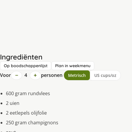
Ingrediënten
Op boodschappenlijst
Plan in weekmenu
−
+
Voor
4
personen
Metrisch
US cups/oz
600 gram rundvlees
2 uien
2 eetlepels olijfolie
250 gram champignons