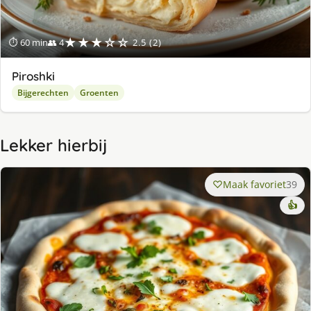
★★★☆☆
⏱ 60 min
👥 4
2.5 (2)
Piroshki
Bijgerechten
Groenten
Lekker hierbij
Maak favoriet
39
👍