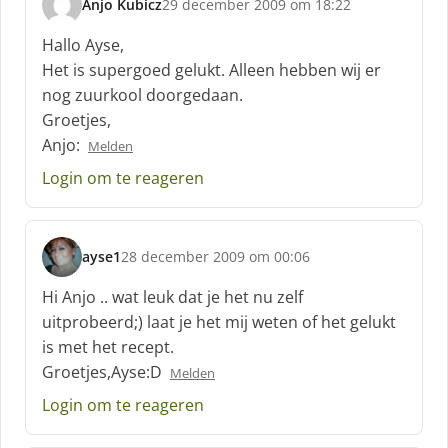
Anjo Kubicz
29 december 2009 om 18:22
s
c
Hallo Ayse,
h
Het is supergoed gelukt. Alleen hebben wij er
r
nog zuurkool doorgedaan.
e
Groetjes,
e
f
Anjo:
Melden
:
Login om te reageren
ayse1
28 december 2009 om 00:06
s
c
Hi Anjo .. wat leuk dat je het nu zelf
h
uitprobeerd;) laat je het mij weten of het gelukt
r
is met het recept.
e
Groetjes,Ayse:D
e
Melden
f
Login om te reageren
: