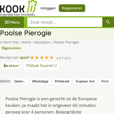
Inloggen
Registreren
Zoek een recept
Menu
Poolse Pierogie
U bent hier:
Home
›
Recepten
›
Poolse Pierogie
Bijgerechten
★★★★★
Recept van
ayse1
4.57 (61)
Maak favoriet
12
👍
Lekker!
Delen:
WhatsApp
Pinterest
Delen…
Kopieer link
Print
Poolse Pierogie is een gerecht uit de Europese
keuken. Je maakt het in ongeveer 60 minuten,
genoeg voor 4 personen. Belangrijkste