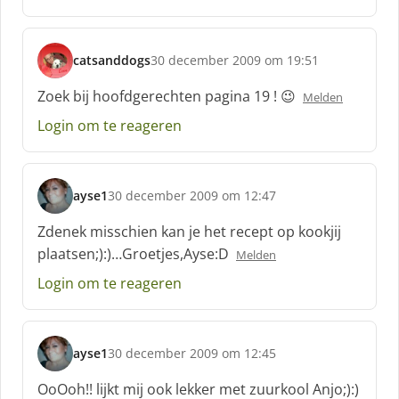
e
f
:
catsanddogs
30 december 2009 om 19:51
s
c
Zoek bij hoofdgerechten pagina 19 ! 😉
Melden
h
Login om te reageren
r
e
e
f
ayse1
30 december 2009 om 12:47
:
s
c
Zdenek misschien kan je het recept op kookjij
h
plaatsen;):)…Groetjes,Ayse:D
Melden
r
e
Login om te reageren
e
f
:
ayse1
30 december 2009 om 12:45
s
c
OoOoh!! lijkt mij ook lekker met zuurkool Anjo;):)