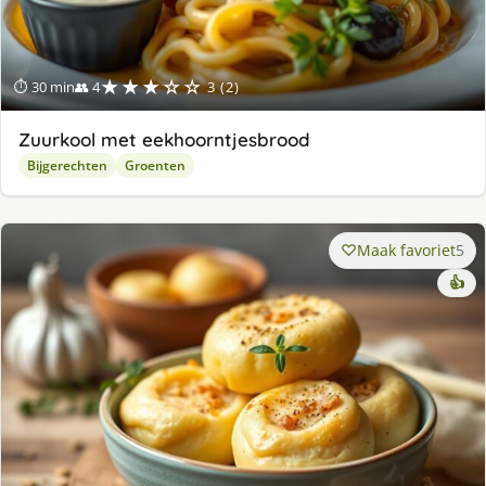
★★★☆☆
⏱ 30 min
👥 4
3 (2)
Zuurkool met eekhoorntjesbrood
Bijgerechten
Groenten
Maak favoriet
5
👍