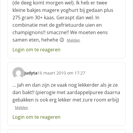
(de deeg komt morgen wel). Ik heb er twee
e
kleine bakjes magere yoghurt bij gedaan plus
e
f
275 gram 30+ kaas. Geraspt dan wel. In
:
combinatie met de gefrietuurde uien en
champignons!! smaczne!! We moeten eens
samen eten, hehehe 😉
Melden
Login om te reageren
Judyta
16 maart 2010 om 17:27
s
c
… Jah en dan zijn ze vaak nog lekkerder als je ze
h
dan bakt!! (pierogie met aardappelpuree daarna
r
gebakken is ook erg lekker met zure room erbij)
e
e
Melden
f
Login om te reageren
: