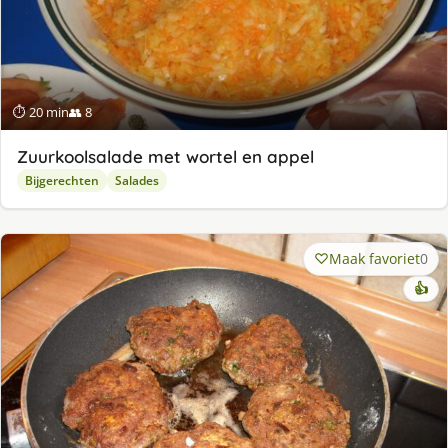
⏱ 20 min
👥 8
Zuurkoolsalade met wortel en appel
Bijgerechten
Salades
Maak favoriet
0
👍