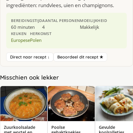
ingrediënten: rundvlees, uien en champignons.
BEREIDINGSTIJD
AANTAL PERSONEN
MOEILIJKHEID
60 minuten
4
Makkelijk
KEUKEN
HERKOMST
Europese
Polen
Direct naar recept ↓
Beoordeel dit recept ★
Misschien ook lekker
Zuurkoolsalade
Poolse
Gevulde
met wortel en
gehaktkoekjes
koolrolletjes