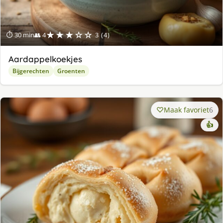
★★★☆☆
⏱ 30 min
👥 4
3 (4)
Aardappelkoekjes
Bijgerechten
Groenten
Maak favoriet
6
👍