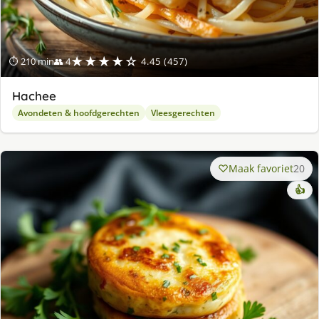
★★★★☆
⏱ 210 min
👥 4
4.45 (457)
Hachee
Avondeten & hoofdgerechten
Vleesgerechten
Maak favoriet
20
👍