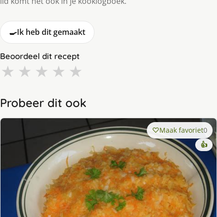
lid komt het ook in je kooklogboek.
🍳
Ik heb dit gemaakt
Beoordeel dit recept
★
★
★
★
★
Probeer dit ook
Maak favoriet
0
👍