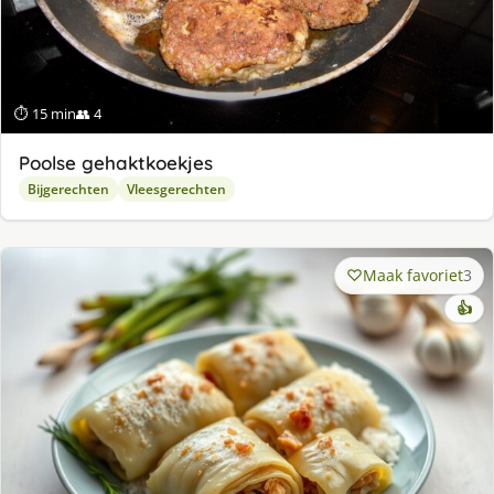
⏱ 15 min
👥 4
Poolse gehaktkoekjes
Bijgerechten
Vleesgerechten
Maak favoriet
3
👍