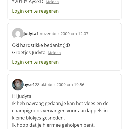
*2010* Ayse:D
Melden
r
e
Login om te reageren
e
f
:
Judyta
1 november 2009 om 12:07
s
c
Ok! hardstikke bedankt ;):D
h
Groetjes Judyta
Melden
r
e
Login om te reageren
e
f
:
ayse1
28 oktober 2009 om 19:56
s
c
Hi Judyta.
h
Ik heb navraag gedaan,je kan het vlees en de
r
champignons vervangen voor aardappels in
e
kleine blokjes gesneden.
e
f
Ik hoop dat je hiermee geholpen bent.