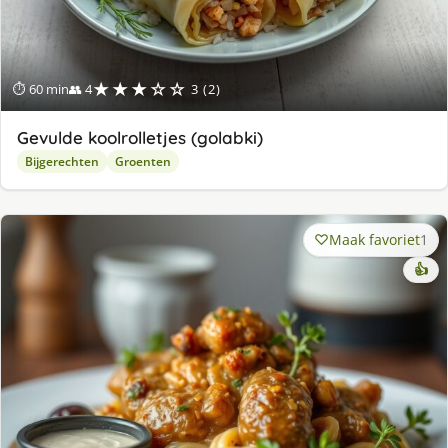
★★★☆☆
⏱ 60 min
👥 4
3 (2)
Gevulde koolrolletjes (golabki)
Bijgerechten
Groenten
Maak favoriet
1
👍