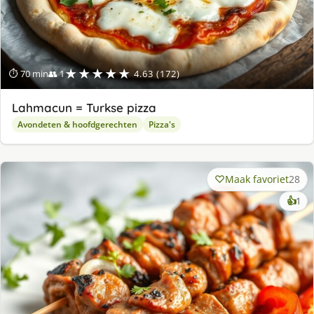
★★★★★
⏱ 70 min
👥 1
4.63 (172)
Lahmacun = Turkse pizza
Avondeten & hoofdgerechten
Pizza's
Maak favoriet
28
ke
👍
1
lek
ge