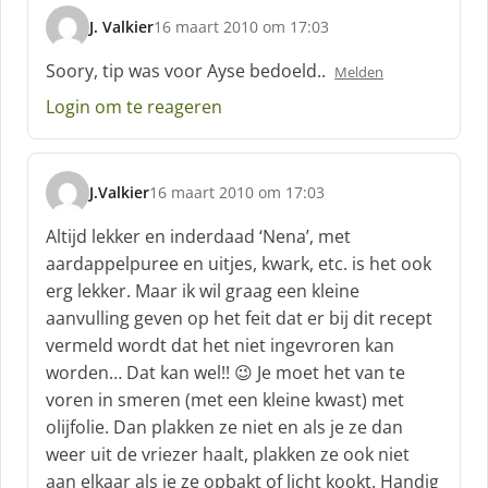
J. Valkier
16 maart 2010 om 17:03
s
c
Soory, tip was voor Ayse bedoeld..
Melden
h
Login om te reageren
r
e
e
f
J.Valkier
16 maart 2010 om 17:03
:
s
c
Altijd lekker en inderdaad ‘Nena’, met
h
aardappelpuree en uitjes, kwark, etc. is het ook
r
erg lekker. Maar ik wil graag een kleine
e
aanvulling geven op het feit dat er bij dit recept
e
f
vermeld wordt dat het niet ingevroren kan
:
worden… Dat kan wel!! 😉 Je moet het van te
voren in smeren (met een kleine kwast) met
olijfolie. Dan plakken ze niet en als je ze dan
weer uit de vriezer haalt, plakken ze ook niet
aan elkaar als je ze opbakt of licht kookt. Handig