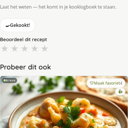
Laat het weten — het komt in je kooklogboek te staan.
🍳
Gekookt!
Beoordeel dit recept
★
★
★
★
★
Probeer dit ook
AI-kok
Maak favoriet
4
👍