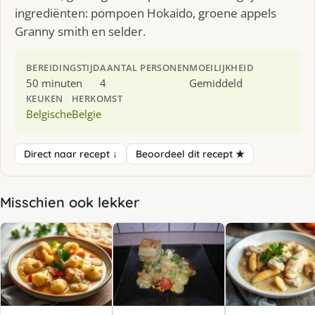
ingrediënten: pompoen Hokaido, groene appels
Granny smith en selder.
BEREIDINGSTIJD
AANTAL PERSONEN
MOEILIJKHEID
50 minuten
4
Gemiddeld
KEUKEN
HERKOMST
Belgische
Belgie
Direct naar recept ↓
Beoordeel dit recept ★
Misschien ook lekker