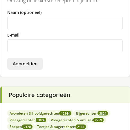
Ontvang de lekkerste recepten in je inbox.
Naam (optioneel)
E-mail
Aanmelden
Populaire categorieën
Avondeten & hoofdgerechten
Bijgerechten
12144
3824
Vleesgerechten
Voorgerechten & amuses
3024
2759
Soepen
Toetjes & nagerechten
2120
2115