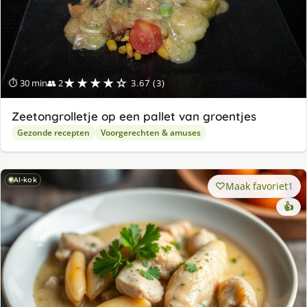
★★★★☆
⏱ 30 min
👥 2
3.67 (3)
Zeetongrolletje op een pallet van groentjes
Gezonde recepten
Voorgerechten & amuses
AI-kok
Maak favoriet
1
👍