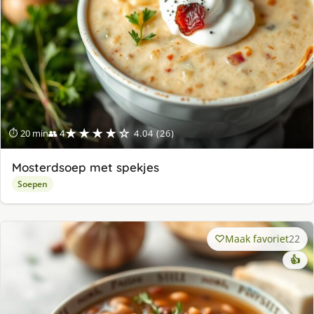
★★★★☆
⏱ 20 min
👥 4
4.04 (26)
Mosterdsoep met spekjes
Soepen
Maak favoriet
22
👍