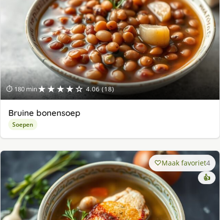
★★★★☆
⏱ 180 min
4.06 (18)
Bruine bonensoep
Soepen
Maak favoriet
4
👍