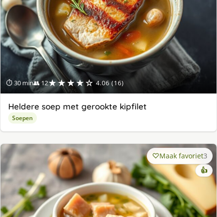
★★★★☆
⏱ 30 min
👥 12
4.06 (16)
Heldere soep met gerookte kipfilet
Soepen
Maak favoriet
3
👍