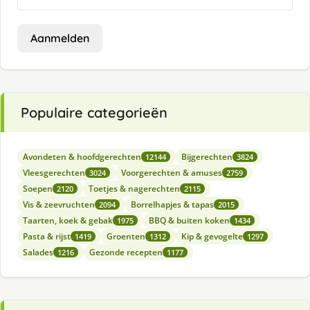
Aanmelden
Populaire categorieën
Avondeten & hoofdgerechten
Bijgerechten
12144
3824
Vleesgerechten
Voorgerechten & amuses
3024
2759
Soepen
Toetjes & nagerechten
2120
2115
Vis & zeevruchten
Borrelhapjes & tapas
2094
2015
Taarten, koek & gebak
BBQ & buiten koken
1975
1434
Pasta & rijst
Groenten
Kip & gevogelte
1419
1312
1297
Salades
Gezonde recepten
1216
1177