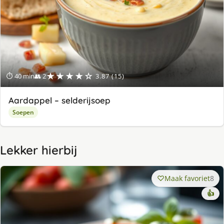
★★★★☆
⏱ 40 min
👥 2
3.87 (15)
Aardappel – selderijsoep
Soepen
Lekker hierbij
Maak favoriet
8
👍