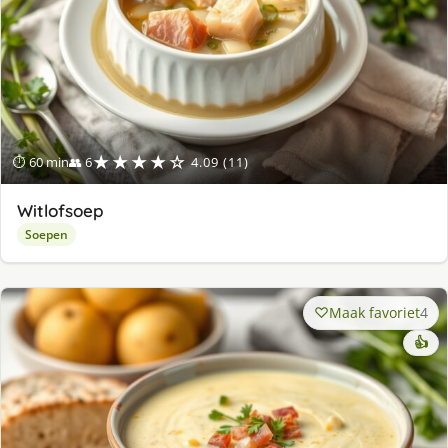
★★★★☆
⏱ 60 min
👥 6
4.09 (11)
Witlofsoep
Soepen
Maak favoriet
4
👍