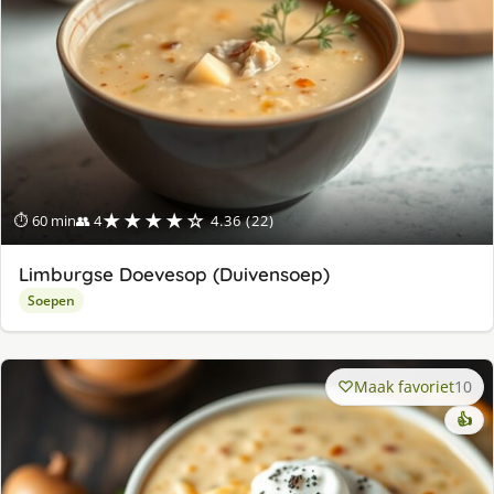
★★★★☆
⏱ 60 min
👥 4
4.36 (22)
Limburgse Doevesop (Duivensoep)
Soepen
Maak favoriet
10
👍