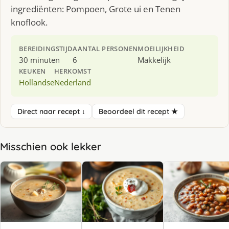
ingrediënten: Pompoen, Grote ui en Tenen
knoflook.
BEREIDINGSTIJD
AANTAL PERSONEN
MOEILIJKHEID
30 minuten
6
Makkelijk
KEUKEN
HERKOMST
Hollandse
Nederland
Direct naar recept ↓
Beoordeel dit recept ★
Misschien ook lekker