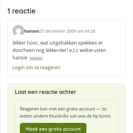
1 reactie
hansen
25 december 2009 om 04:28
s
c
lekker hoor, wat uitgebakken spekkies er
h
doorheen nog lekkerder! e,t.c welterusten
r
hansie
Melden
e
e
Login om te reageren
f
:
Laat een reactie achter
Reageren kan met een gratis account — zo
weten andere thuiskoks van wie de tip komt.
Maak een gratis account