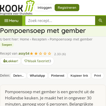
Inloggen
Registreren
Zoek een recept
Menu
Pompoensoep met gember
U bent hier:
Home
›
Recepten
›
Pompoensoep met gember
Soepen
★★☆☆☆
Recept van
assy54
2.33 (6)
Maak favoriet
3
👍
Lekker!
Delen:
WhatsApp
Pinterest
Delen…
Kopieer link
Print
Pompoensoep met gember is een gerecht uit de
Hollandse keuken. Je maakt het in ongeveer 30
minuten, genoeg voor 6 personen. Belangrijkste