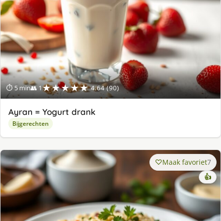
★★★★★
⏱ 5 min
👥 1
4.64 (90)
Ayran = Yogurt drank
Bijgerechten
Maak favoriet
7
👍