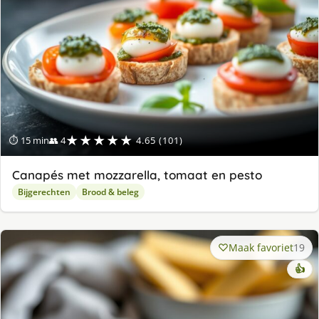
★★★★★
⏱ 15 min
👥 4
4.65 (101)
Canapés met mozzarella, tomaat en pesto
Bijgerechten
Brood & beleg
Maak favoriet
19
👍