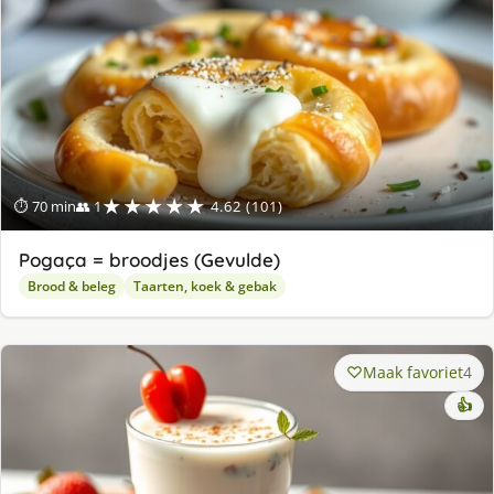
★★★★★
⏱ 70 min
👥 1
4.62 (101)
Pogaça = broodjes (Gevulde)
Brood & beleg
Taarten, koek & gebak
Maak favoriet
4
👍