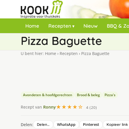
Home
Recepten
Nieuw
BBQ & Z
Pizza Baguette
U bent hier:
Home
›
Recepten
›
Pizza Baguette
Avondeten & hoofdgerechten
Brood & beleg
Pizza's
★★★★☆
Recept van
Ronny
4 (20)
Delen:
WhatsApp
Pinterest
Delen…
Kopieer link