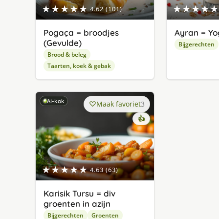
★★★★★
★★★★★
4.62 (101)
Pogaça = broodjes
Ayran = Yo
(Gevulde)
Bijgerechten
Brood & beleg
Taarten, koek & gebak
AI-kok
Maak favoriet
3
👍
★★★★★
4.63 (63)
Karisik Tursu = div
groenten in azijn
Bijgerechten
Groenten