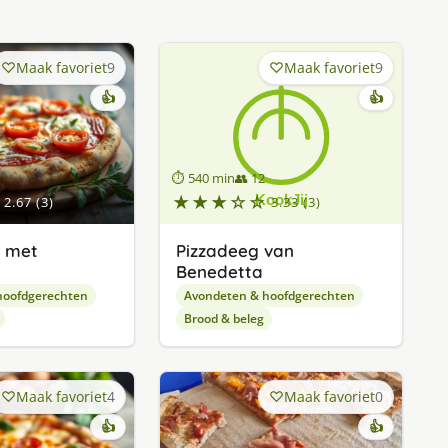
Maak favoriet
9
Maak favoriet
9
👍
👍
⏱ 540 min
👥 12
★★★☆☆
2.67 (3)
3.33 (3)
a met
Pizzadeeg van
Benedetta
hoofdgerechten
Avondeten & hoofdgerechten
Brood & beleg
Maak favoriet
4
Maak favoriet
0
👍
👍