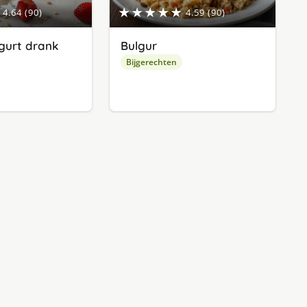
★★★★★
4.64 (90)
4.59 (90)
gurt drank
Bulgur
Bijgerechten