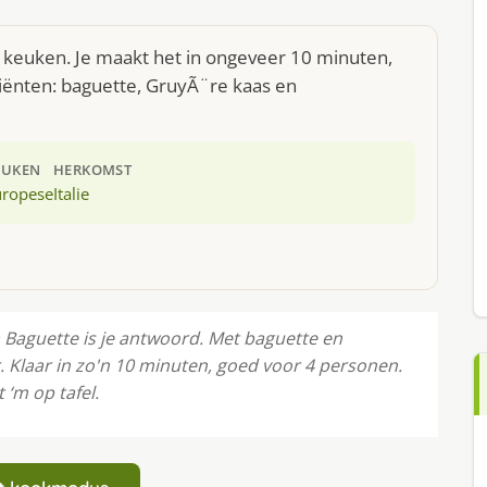
e keuken. Je maakt het in ongeveer 10 minuten,
iënten: baguette, GruyÃ¨re kaas en
EUKEN
HERKOMST
uropese
Italie
a Baguette is je antwoord. Met baguette en
. Klaar in zo'n 10 minuten, goed voor 4 personen.
 ‘m op tafel.