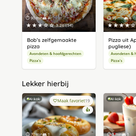
⏱ 90 min
👥 4
⏱ 90 min
👥 4
★★★☆☆
★★★★☆
3.26 (54)
Bob’s zelfgemaakte
Pizza uit Ap
pizza
pugliese)
Avondeten & hoofdgerechten
Avondeten & 
Pizza's
Pizza's
Lekker hierbij
AI-kok
AI-kok
Maak favoriet
19
👍
⏱ 70 min
👥 1
⏱ 5 min
👥 1