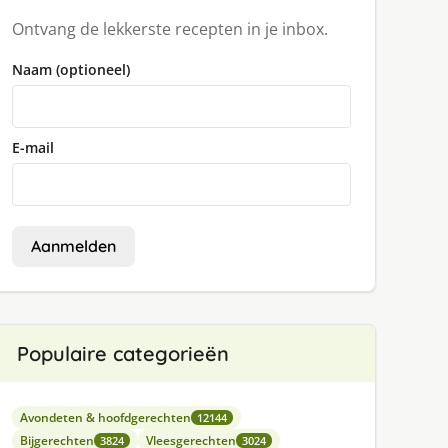
Ontvang de lekkerste recepten in je inbox.
Naam (optioneel)
E-mail
Aanmelden
Populaire categorieën
Avondeten & hoofdgerechten
12144
Bijgerechten
Vleesgerechten
3824
3024