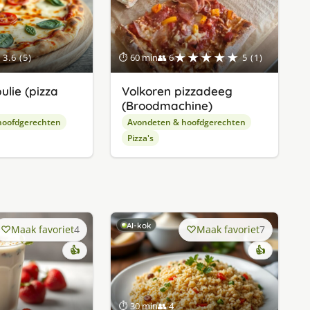
★★★★★
3.6 (5)
⏱ 60 min
👥 6
5 (1)
ulie (pizza
Volkoren pizzadeeg
(Broodmachine)
hoofdgerechten
Avondeten & hoofdgerechten
Pizza's
AI-kok
Maak favoriet
4
Maak favoriet
7
👍
👍
⏱ 30 min
👥 4