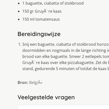
1 baguette, ciabatta of stokbrood
150 gr GruyÃ¨re kaas
150 ml tomatensaus
Bereidingswijze
Snij een baguette, ciabatta of stokbrood horizo
doormidden en nogmaals in de lange richting in 
brood van elke baguette. Smeer 2 eetlepels to
GruyÃ¨re kaas over elke pizzabaguette. Zet de
stand, gedurende 5 minuten of totdat de kaas b
Bron:
BelgiÃ«
Veelgestelde vragen