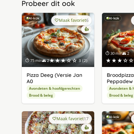
Probeer dit ook
AI-kok
AI-kok
Maak favoriet
6
👍
⏱ 30 min
👥 2
★★★☆☆
★★★☆☆
⏱ 75 min
👥 2
3 (2)
Pizza Deeg (Versie Jan
Broodpizz
A0
Peppadew
Avondeten & hoofdgerechten
Avondeten & 
Brood & beleg
Brood & beleg
AI-kok
Maak favoriet
17
👍