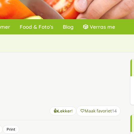
omer
Food & Foto’s
Blog
🎲 Verras me
Maak favoriet
14
👍
Lekker!
Print