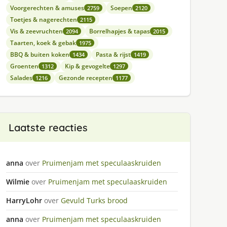
Voorgerechten & amuses
Soepen
2759
2120
Toetjes & nagerechten
2115
Vis & zeevruchten
Borrelhapjes & tapas
2094
2015
Taarten, koek & gebak
1975
BBQ & buiten koken
Pasta & rijst
1434
1419
Groenten
Kip & gevogelte
1312
1297
Salades
Gezonde recepten
1216
1177
Laatste reacties
anna
over
Pruimenjam met speculaaskruiden
Wilmie
over
Pruimenjam met speculaaskruiden
HarryLohr
over
Gevuld Turks brood
anna
over
Pruimenjam met speculaaskruiden