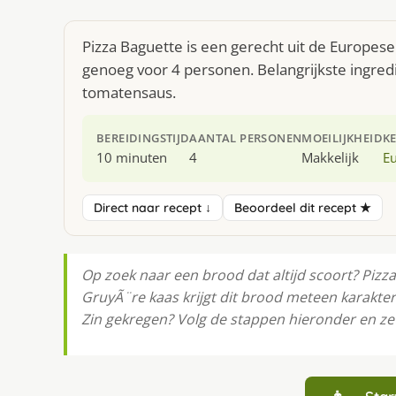
Pizza Baguette is een gerecht uit de Europes
genoeg voor 4 personen. Belangrijkste ingred
tomatensaus.
BEREIDINGSTIJD
AANTAL PERSONEN
MOEILIJKHEID
K
10 minuten
4
Makkelijk
E
Direct naar recept ↓
Beoordeel dit recept ★
Op zoek naar een brood dat altijd scoort? Pizz
GruyÃ¨re kaas krijgt dit brood meteen karakter
Zin gekregen? Volg de stappen hieronder en zet