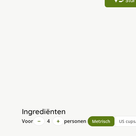
👩‍🍳 St
Ingrediënten
−
+
Voor
4
personen
Metrisch
US cups