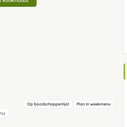
art kookmodus
Op boodschappenlijst
Plan in weekmenu
/oz