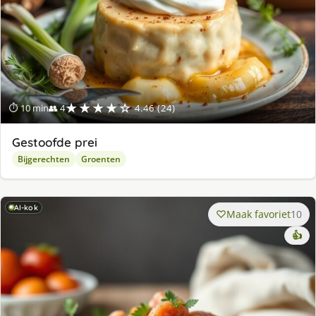
★★★★☆
⏱ 10 min
👥 4
4.46 (24)
Gestoofde prei
Bijgerechten
Groenten
AI-kok
Maak favoriet
10
👍