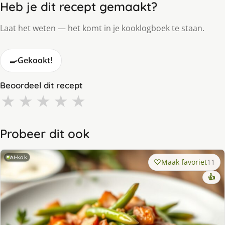
Heb je dit recept gemaakt?
Laat het weten — het komt in je kooklogboek te staan.
🍳
Gekookt!
Beoordeel dit recept
★
★
★
★
★
Probeer dit ook
AI-kok
Maak favoriet
11
👍