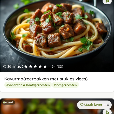
👍
★★★★★
⏱ 30 min
👥 2
4.64 (83)
Kavurma(roerbakken met stukjes vlees)
Avondeten & hoofdgerechten
Vleesgerechten
AI-kok
Maak favoriet
4
👍