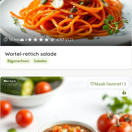
★★★★☆
⏱ 10 min
👥 4
4.17 (12)
Wortel-rettich salade
Bijgerechten
Salades
AI-kok
Maak favoriet
13
👍