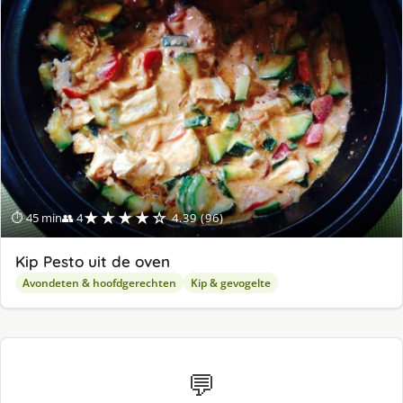
lek
ge
★★★★☆
⏱ 45 min
👥 4
4.39 (96)
Kip Pesto uit de oven
Avondeten & hoofdgerechten
Kip & gevogelte
💬