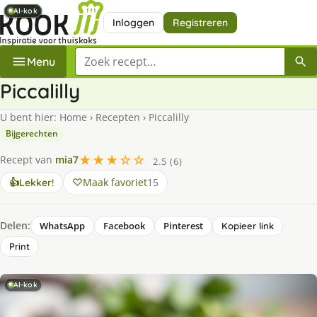
AI-kok
AI-kok
AI-kok
AI-kok
AI-kok
AI-kok
AI-kok
Inloggen
Registreren
Zoek een recept
Menu
Piccalilly
U bent hier:
Home
›
Recepten
›
Piccalilly
Bijgerechten
★★★☆☆
Recept van
mia7
2.5 (6)
Maak favoriet
15
👍
Lekker!
Delen:
WhatsApp
Facebook
Pinterest
Kopieer link
Print
AI-kok