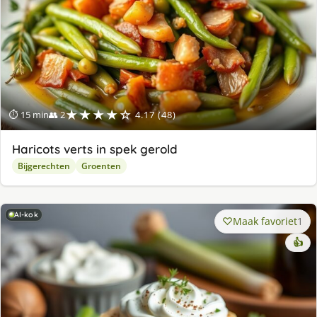
★★★★☆
⏱ 15 min
👥 2
4.17 (48)
Haricots verts in spek gerold
Bijgerechten
Groenten
AI-kok
Maak favoriet
1
👍