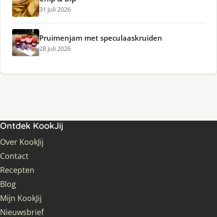
31 juli 2026
Pruimenjam met speculaaskruiden
28 juli 2026
Ontdek KookJij
Over KookJij
Contact
Recepten
Blog
Mijn KookJij
Nieuwsbrief