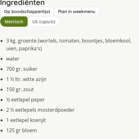
Ingrediënten
Op boodschappenlijst
Plan in weekmenu
Metrisch
US cups/oz
3 kg. groente (wortels, tomaten, boontjes, bloemkool,
uien, paprika's)
water
700 gr. suiker
1 ½ ltr. witte azijn
150 gr. zout
½ eetlepel peper
2 ½ eetlepels mosterdpoeder
1 eetlepel koenjit
125 gr bloem