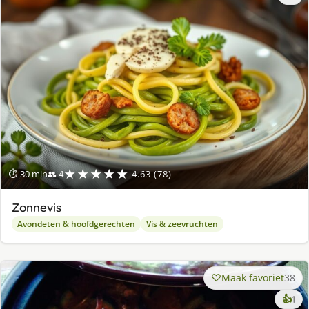
★★★★★
⏱ 30 min
👥 4
4.63 (78)
Zonnevis
Avondeten & hoofdgerechten
Vis & zeevruchten
Maak favoriet
38
ke
👍
1