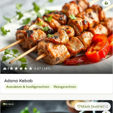
👍
★★★★★
👥 4
4.67 (141)
Adana Kebab
Avondeten & hoofdgerechten
Vleesgerechten
AI-kok
Maak favoriet
12