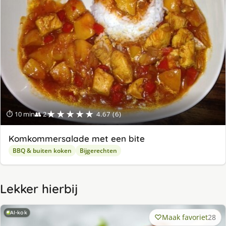
★★★★★
⏱ 10 min
👥 2
4.67 (6)
Komkommersalade met een bite
BBQ & buiten koken
Bijgerechten
Lekker hierbij
AI-kok
Maak favoriet
28