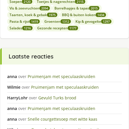
Soepen
Toetjes & nagerechten
2120
2115
Vis & zeevruchten
Borrelhapjes & tapas
2094
2015
Taarten, koek & gebak
BBQ & buiten koken
1975
1434
Pasta & rijst
Groenten
Kip & gevogelte
1419
1312
1297
Salades
Gezonde recepten
1216
1177
Laatste reacties
anna
over
Pruimenjam met speculaaskruiden
Wilmie
over
Pruimenjam met speculaaskruiden
HarryLohr
over
Gevuld Turks brood
anna
over
Pruimenjam met speculaaskruiden
anna
over
Snelle courgettesoep met witte kaas