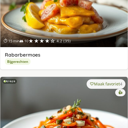
★★★★☆
⏱ 15 min
👥 10
4.2 (35)
Rabarbermoes
Bijgerechten
AI-kok
Maak favoriet
4
👍