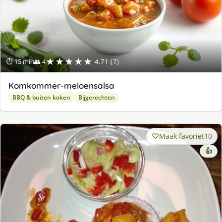
★★★★★
⏱ 15 min
👥 4
4.71 (7)
Komkommer-meloensalsa
BBQ & buiten koken
Bijgerechten
Maak favoriet
10
👍