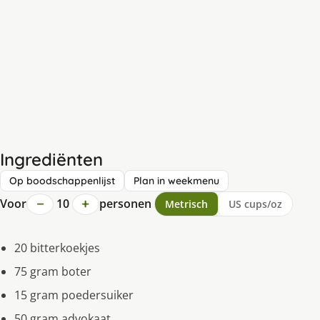
Ingrediënten
Op boodschappenlijst
Plan in weekmenu
−
+
Voor
10
personen
Metrisch
US cups/oz
20 bitterkoekjes
75 gram boter
15 gram poedersuiker
50 gram advokaat