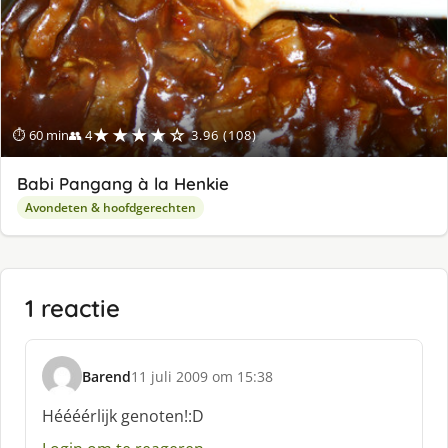
★★★★☆
⏱ 60 min
👥 4
3.96 (108)
Babi Pangang à la Henkie
Avondeten & hoofdgerechten
1 reactie
Barend
11 juli 2009 om 15:38
s
c
Héééérlijk genoten!:D
h