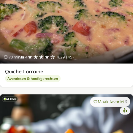
★★★★☆
⏱ 70 min
👥 4
4.29 (45)
Quiche Lorraine
Avondeten & hoofdgerechten
AI-kok
Maak favoriet
6
👍