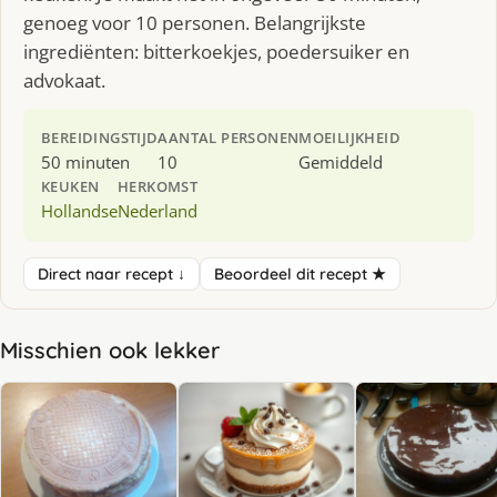
genoeg voor 10 personen. Belangrijkste
ingrediënten: bitterkoekjes, poedersuiker en
advokaat.
BEREIDINGSTIJD
AANTAL PERSONEN
MOEILIJKHEID
50 minuten
10
Gemiddeld
KEUKEN
HERKOMST
Hollandse
Nederland
Direct naar recept ↓
Beoordeel dit recept ★
Misschien ook lekker