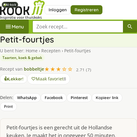
AI-kok
AI-kok
AI-kok
AI-kok
Inloggen
Registreren
Zoek een recept
Menu
Petit-fourtjes
U bent hier:
Home
›
Recepten
›
Petit-fourtjes
Taarten, koek & gebak
★★★☆☆
Recept van
bobbeltje
2.71 (7)
Maak favoriet
8
👍
Lekker!
Delen:
WhatsApp
Facebook
Pinterest
Kopieer link
Print
Petit-fourtjes is een gerecht uit de Hollandse
keuken. Je maakt het in ongeveer 50 minuten,