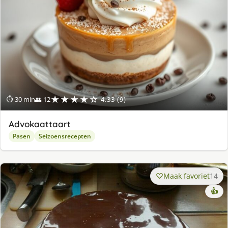
★★★★☆
⏱ 30 min
👥 12
4.33 (9)
Advokaattaart
Pasen
Seizoensrecepten
Maak favoriet
14
👍