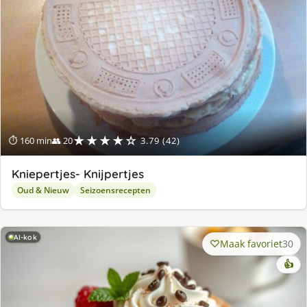
★★★★☆
⏱ 160 min
👥 20
3.79 (42)
Kniepertjes- Knijpertjes
Oud & Nieuw
Seizoensrecepten
AI-kok
Maak favoriet
30
👍