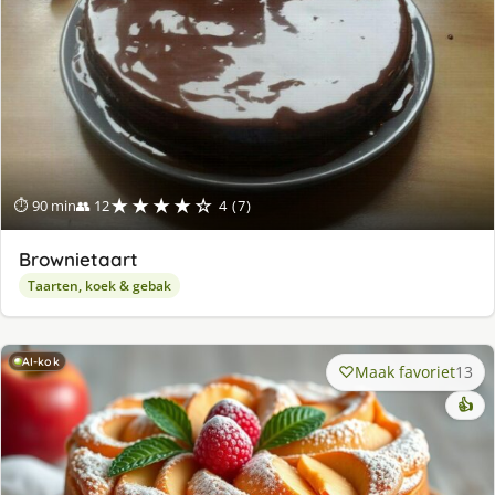
★★★★☆
⏱ 90 min
👥 12
4 (7)
Brownietaart
Taarten, koek & gebak
AI-kok
Maak favoriet
13
👍