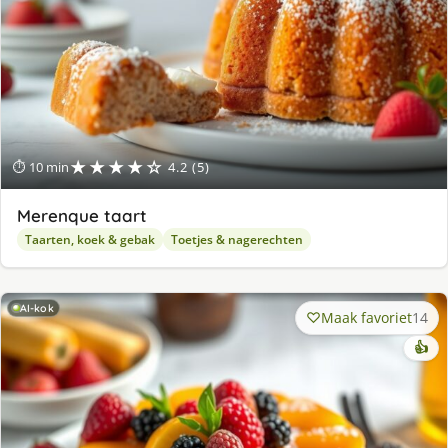
★★★★☆
⏱ 10 min
4.2 (5)
Merenque taart
Taarten, koek & gebak
Toetjes & nagerechten
AI-kok
Maak favoriet
14
👍