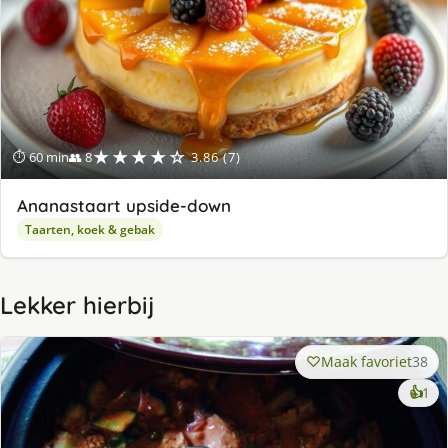
★★★★☆
⏱ 60 min
👥 8
3.86 (7)
Ananastaart upside-down
Taarten, koek & gebak
Lekker hierbij
Maak favoriet
38
ke
👍
1
lek
ge