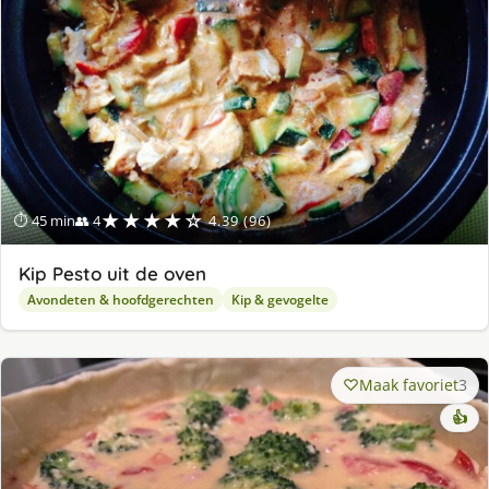
★★★★☆
⏱ 45 min
👥 4
4.39 (96)
Kip Pesto uit de oven
Avondeten & hoofdgerechten
Kip & gevogelte
Maak favoriet
3
👍