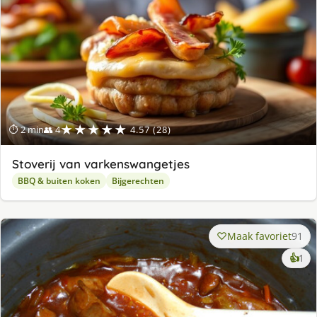
★★★★★
⏱ 2 min
👥 4
4.57 (28)
Stoverij van varkenswangetjes
BBQ & buiten koken
Bijgerechten
Maak favoriet
91
ke
👍
1
lek
ge