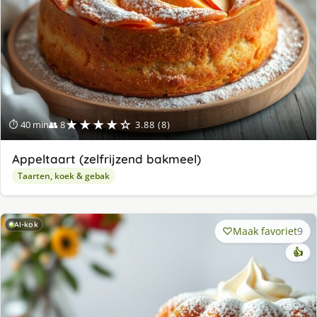
★★★★☆
⏱ 40 min
👥 8
3.88 (8)
Appeltaart (zelfrijzend bakmeel)
Taarten, koek & gebak
AI-kok
Maak favoriet
9
👍