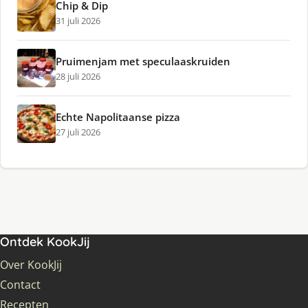
Chip & Dip
31 juli 2026
Pruimenjam met speculaaskruiden
28 juli 2026
Echte Napolitaanse pizza
27 juli 2026
Ontdek KookJij
Over KookJij
Contact
Recepten