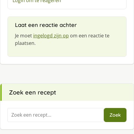
Login om te reageren
r
e
e
f
Laat een reactie achter
:
Je moet
ingelogd zijn op
om een reactie te
plaatsen.
Zoek een recept
Zoeken
Zoek
naar: