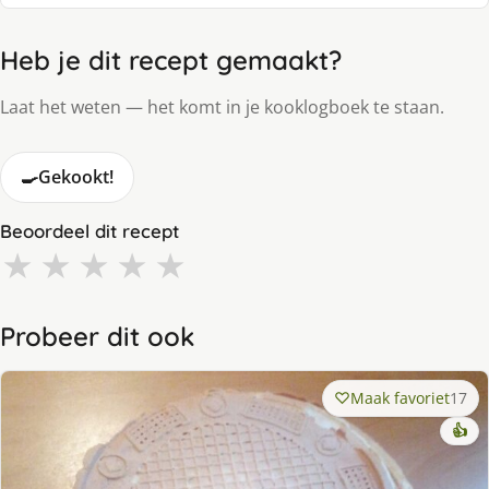
Heb je dit recept gemaakt?
Laat het weten — het komt in je kooklogboek te staan.
🍳
Gekookt!
Beoordeel dit recept
★
★
★
★
★
Probeer dit ook
Maak favoriet
17
👍