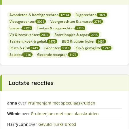
Avondeten & hoofdgerechten
Bijgerechten
12144
3824
Vleesgerechten
Voorgerechten & amuses
3024
2759
Soepen
Toetjes & nagerechten
2120
2115
Vis & zeevruchten
Borrelhapjes & tapas
2095
2015
Taarten, koek & gebak
BBQ & buiten koken
1975
1434
Pasta & rijst
Groenten
Kip & gevogelte
1419
1312
1297
Salades
Gezonde recepten
1216
1177
Laatste reacties
anna
over
Pruimenjam met speculaaskruiden
Wilmie
over
Pruimenjam met speculaaskruiden
HarryLohr
over
Gevuld Turks brood