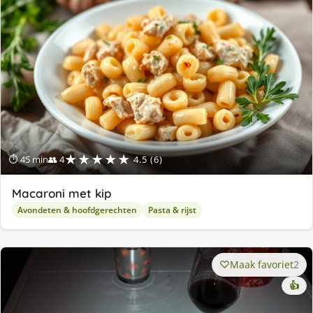
★★★★★
⏱ 45 min
👥 4
4.5 (6)
Macaroni met kip
Avondeten & hoofdgerechten
Pasta & rijst
Maak favoriet
2
👍