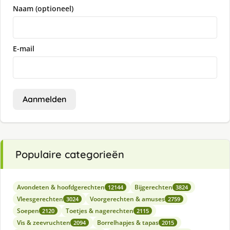
Naam (optioneel)
E-mail
Aanmelden
Populaire categorieën
Avondeten & hoofdgerechten
Bijgerechten
12144
3824
Vleesgerechten
Voorgerechten & amuses
3024
2759
Soepen
Toetjes & nagerechten
2120
2115
Vis & zeevruchten
Borrelhapjes & tapas
2094
2015