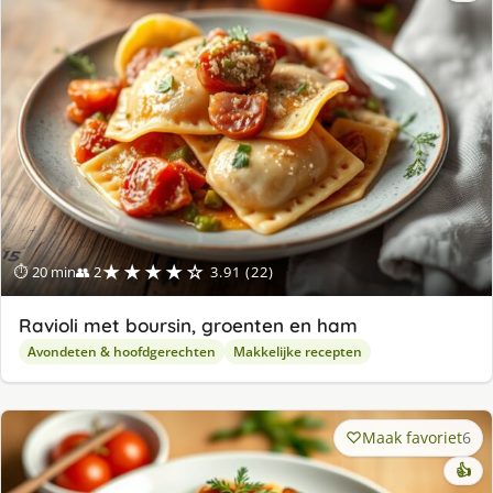
★★★★☆
⏱ 20 min
👥 2
3.91 (22)
Ravioli met boursin, groenten en ham
Avondeten & hoofdgerechten
Makkelijke recepten
Maak favoriet
6
👍