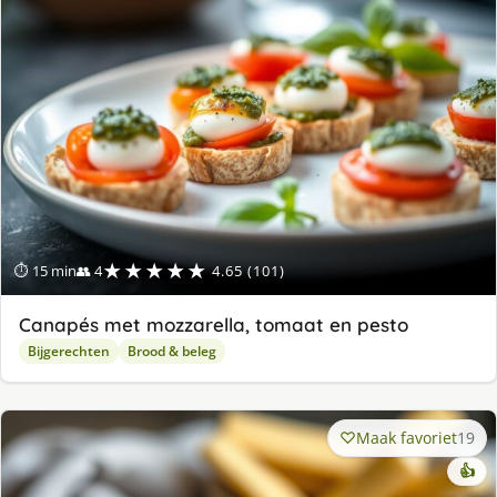
★★★★★
⏱ 15 min
👥 4
4.65 (101)
Canapés met mozzarella, tomaat en pesto
Bijgerechten
Brood & beleg
Maak favoriet
19
👍