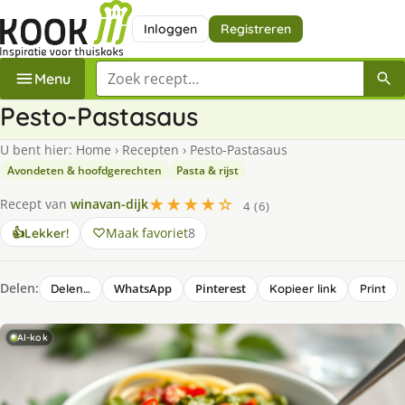
Inloggen
Registreren
Zoek een recept
Menu
Pesto-Pastasaus
U bent hier:
Home
›
Recepten
›
Pesto-Pastasaus
Avondeten & hoofdgerechten
Pasta & rijst
★★★★☆
Recept van
winavan-dijk
4 (6)
Maak favoriet
8
👍
Lekker!
Delen:
WhatsApp
Pinterest
Delen…
Kopieer link
Print
AI-kok