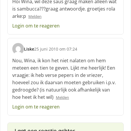
Hoi Wina, wil deze saus graag maken alleen wat
h
is sambucca???graag antwoordje. groetjes rola
r
arke:p
Melden
e
e
Login om te reageren
f
:
Liske
25 juni 2010 om 07:24
s
c
Nou, Wina, ik kon het niet nalaten om hem
h
meteen een tien te geven. Lijkt me heerlijk! Een
r
vraagje: ik heb verse pepers in de vriezer,
e
hoeveel zou ik daarvan moeten gebruiken i.p.v.
e
f
gedroogde? (is natuurlijk ook afhankelijk van
:
hoe heet ik het wil)
Melden
Login om te reageren
Laat een reactie achter