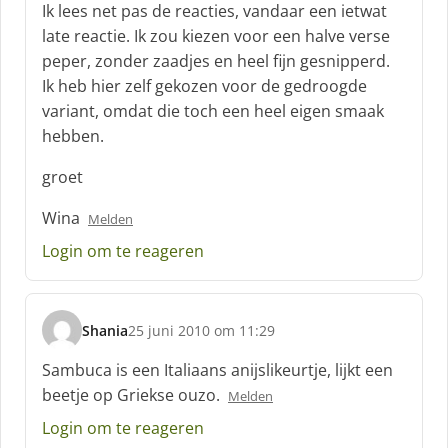
r
Ik lees net pas de reacties, vandaar een ietwat
e
late reactie. Ik zou kiezen voor een halve verse
e
peper, zonder zaadjes en heel fijn gesnipperd.
f
Ik heb hier zelf gekozen voor de gedroogde
:
variant, omdat die toch een heel eigen smaak
hebben.
groet
Wina
Melden
Login om te reageren
Shania
25 juni 2010 om 11:29
s
c
Sambuca is een Italiaans anijslikeurtje, lijkt een
h
beetje op Griekse ouzo.
Melden
r
e
Login om te reageren
e