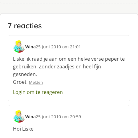
7 reacties
Wina
25 juni 2010 om 21:01
s
c
Liske, ik raad je aan om een helve verse peper te
h
gebruiken. Zonder zaadjes en heel fijn
r
gesneden.
e
Groet
e
Melden
f
Login om te reageren
:
Wina
25 juni 2010 om 20:59
s
c
Hoi Liske
h