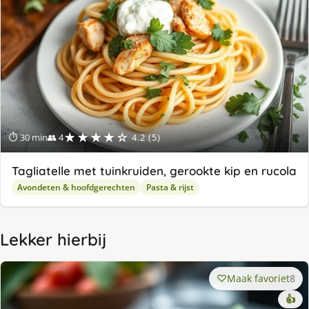
★★★★☆
⏱ 30 min
👥 4
4.2 (5)
Tagliatelle met tuinkruiden, gerookte kip en rucola
Avondeten & hoofdgerechten
Pasta & rijst
Lekker hierbij
Maak favoriet
8
👍