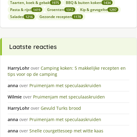
Taarten, koek & gebak
BBQ & buiten koken
1975
1434
Pasta & rijst
Groenten
Kip & gevogelte
1419
1312
1297
Salades
Gezonde recepten
1216
1178
Laatste reacties
HarryLohr
over
Camping koken: 5 makkelijke recepten en
tips voor op de camping
anna
over
Pruimenjam met speculaaskruiden
Wilmie
over
Pruimenjam met speculaaskruiden
HarryLohr
over
Gevuld Turks brood
anna
over
Pruimenjam met speculaaskruiden
anna
over
Snelle courgettesoep met witte kaas