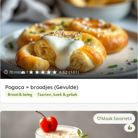
★★★★★
⏱ 70 min
👥 1
4.62 (101)
Pogaça = broodjes (Gevulde)
Brood & beleg
Taarten, koek & gebak
Maak favoriet
4
👍