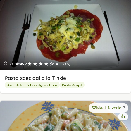
★★★★☆
⏱ 30 min
👥 2
4.33 (6)
Pasta speciaal a la Tinkie
Avondeten & hoofdgerechten
Pasta & rijst
Maak favoriet
7
👍