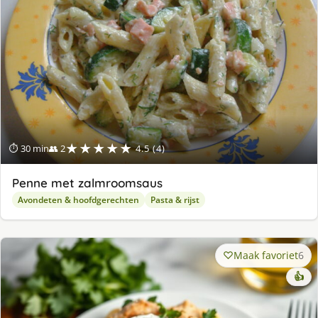
★★★★★
⏱ 30 min
👥 2
4.5 (4)
Penne met zalmroomsaus
Avondeten & hoofdgerechten
Pasta & rijst
Maak favoriet
6
👍