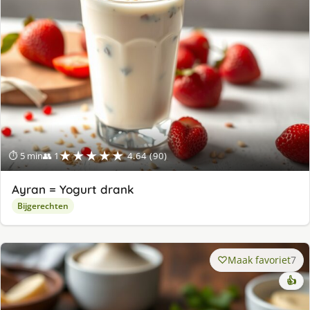
★★★★★
⏱ 5 min
👥 1
4.64 (90)
Ayran = Yogurt drank
Bijgerechten
Maak favoriet
7
👍