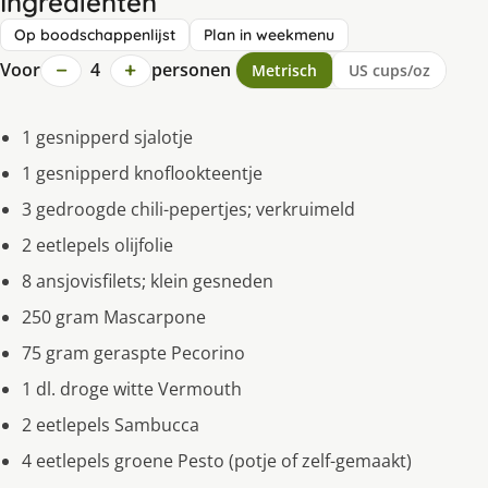
Ingrediënten
Op boodschappenlijst
Plan in weekmenu
−
+
Voor
4
personen
Metrisch
US cups/oz
1 gesnipperd sjalotje
1 gesnipperd knoflookteentje
3 gedroogde chili-pepertjes; verkruimeld
2 eetlepels olijfolie
8 ansjovisfilets; klein gesneden
250 gram Mascarpone
75 gram geraspte Pecorino
1 dl. droge witte Vermouth
2 eetlepels Sambucca
4 eetlepels groene Pesto (potje of zelf-gemaakt)