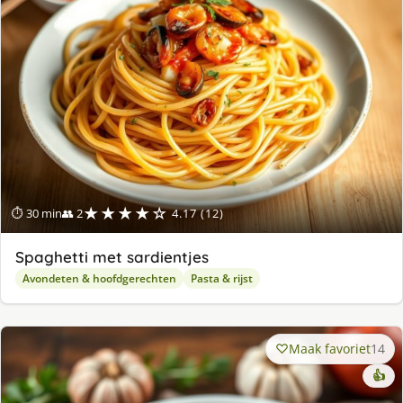
★★★★☆
⏱ 30 min
👥 2
4.17 (12)
Spaghetti met sardientjes
Avondeten & hoofdgerechten
Pasta & rijst
Maak favoriet
14
👍