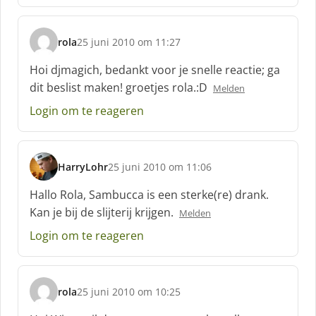
f
:
rola
25 juni 2010 om 11:27
s
c
Hoi djmagich, bedankt voor je snelle reactie; ga
h
dit beslist maken! groetjes rola.:D
Melden
r
e
Login om te reageren
e
f
:
HarryLohr
25 juni 2010 om 11:06
s
c
Hallo Rola, Sambucca is een sterke(re) drank.
h
Kan je bij de slijterij krijgen.
Melden
r
e
Login om te reageren
e
f
:
rola
25 juni 2010 om 10:25
s
c