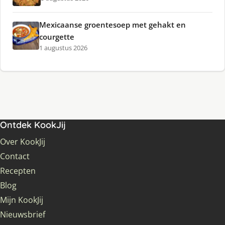
Mexicaanse groentesoep met gehakt en
courgette
1 augustus 2026
Ontdek KookJij
Over KookJij
Contact
Recepten
Blog
Mijn KookJij
Nieuwsbrief