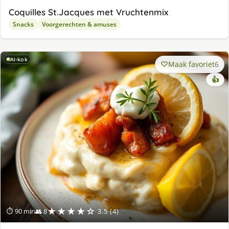
Coquilles St.Jacques met Vruchtenmix
Snacks
Voorgerechten & amuses
AI-kok
Maak favoriet
6
👍
★★★★☆
⏱ 90 min
👥 8
3.5 (4)