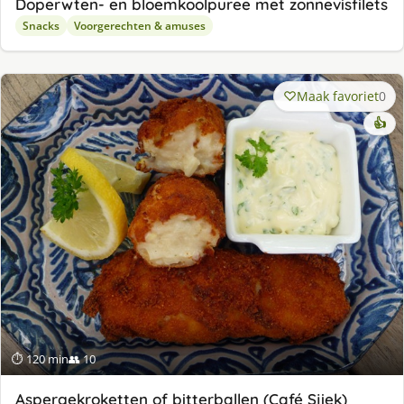
Doperwten- en bloemkoolpuree met zonnevisfilets
Snacks
Voorgerechten & amuses
Maak favoriet
0
👍
⏱ 120 min
👥 10
Aspergekroketten of bitterballen (Café Sjiek)