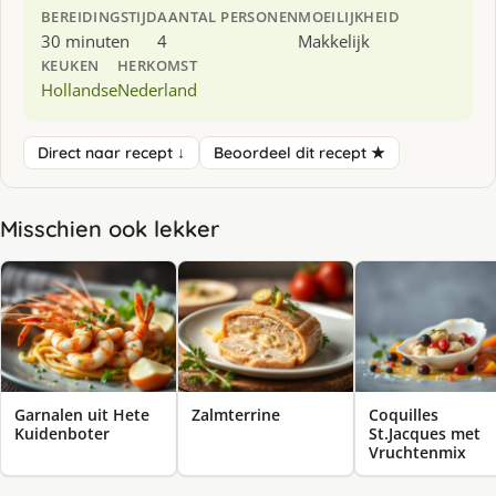
BEREIDINGSTIJD
AANTAL PERSONEN
MOEILIJKHEID
30 minuten
4
Makkelijk
KEUKEN
HERKOMST
Hollandse
Nederland
Direct naar recept ↓
Beoordeel dit recept ★
Misschien ook lekker
Garnalen uit Hete
Zalmterrine
Coquilles
Kuidenboter
St.Jacques met
Vruchtenmix