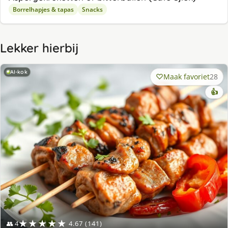
Borrelhapjes & tapas
Snacks
Lekker hierbij
AI-kok
Maak favoriet
28
👍
★★★★★
👥 4
4.67 (141)