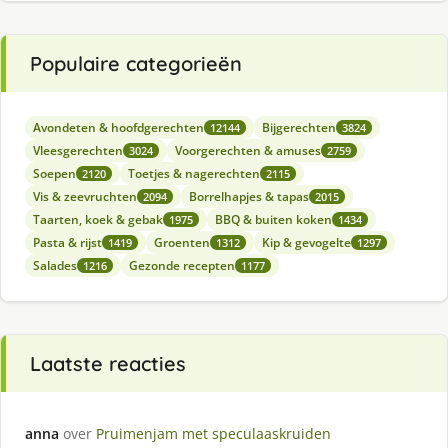
Populaire categorieën
Avondeten & hoofdgerechten
Bijgerechten
12144
3824
Vleesgerechten
Voorgerechten & amuses
3024
2759
Soepen
Toetjes & nagerechten
2120
2115
Vis & zeevruchten
Borrelhapjes & tapas
2094
2015
Taarten, koek & gebak
BBQ & buiten koken
1975
1434
Pasta & rijst
Groenten
Kip & gevogelte
1419
1312
1297
Salades
Gezonde recepten
1216
1177
Laatste reacties
anna
over
Pruimenjam met speculaaskruiden