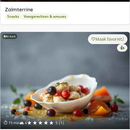
Zalmterrine
Snacks
Voorgerechten & amuses
AI-kok
Maak favoriet
2
👍
★★★★★
⏱ 15 min
👥 4
5 (1)