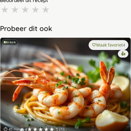
Beoordeel dit recept
★
★
★
★
★
Probeer dit ook
AI-kok
Maak favoriet
4
👍
★★★★★
⏱ 45 min
👥 4
5 (1)