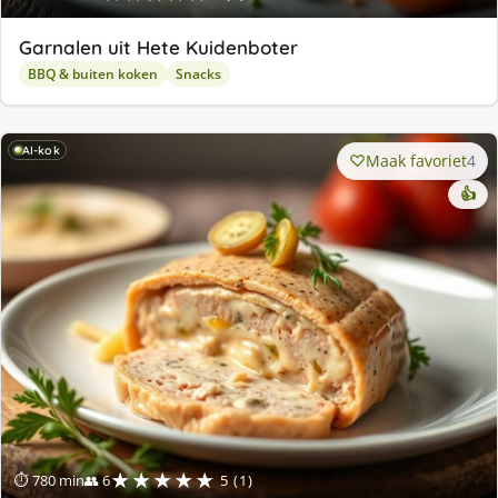
Garnalen uit Hete Kuidenboter
BBQ & buiten koken
Snacks
AI-kok
Maak favoriet
4
👍
★★★★★
⏱ 780 min
👥 6
5 (1)