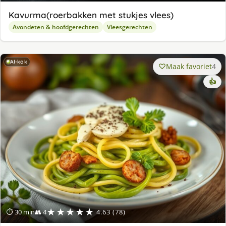
Kavurma(roerbakken met stukjes vlees)
Avondeten & hoofdgerechten
Vleesgerechten
AI-kok
Maak favoriet
4
👍
★★★★★
⏱ 30 min
👥 4
4.63 (78)