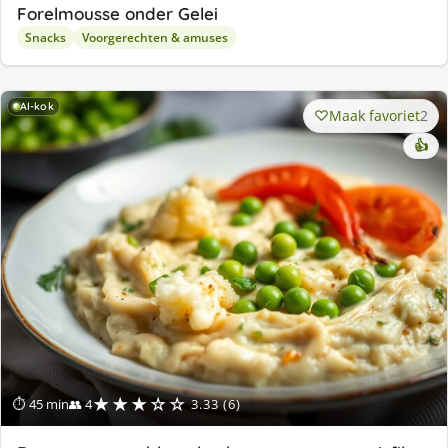
Forelmousse onder Gelei
Snacks
Voorgerechten & amuses
AI-kok
Maak favoriet
2
👍
★★★☆☆
⏱ 45 min
👥 4
3.33 (6)