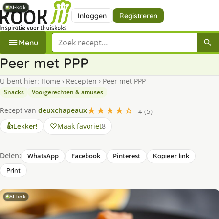
AI-kok
AI-kok
AI-kok
AI-kok
AI-kok
AI-kok
AI-kok
Inloggen
Registreren
Zoek een recept
Menu
Peer met PPP
U bent hier:
Home
›
Recepten
›
Peer met PPP
Snacks
Voorgerechten & amuses
★★★★☆
Recept van
deuxchapeaux
4 (5)
Maak favoriet
8
👍
Lekker!
Delen:
WhatsApp
Facebook
Pinterest
Kopieer link
Print
AI-kok