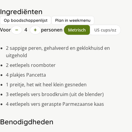
Ingrediënten
Op boodschappenlijst
Plan in weekmenu
−
+
Voor
4
personen
Metrisch
US cups/oz
2 sappige peren, gehalveerd en geklokhuisd en
uitgehold
2 eetlepels roomboter
4 plakjes Pancetta
1 preitje, het wit heel klein gesneden
3 eetlepels vers broodkruim (uit de blender)
4 eetlepels vers geraspte Parmezaanse kaas
Benodigdheden