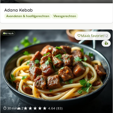
Adana Kebab
Avondeten & hoofdgerechten
Vleesgerechten
AI-kok
Maak favoriet
12
👍
★★★★★
⏱ 30 min
👥 2
4.64 (83)