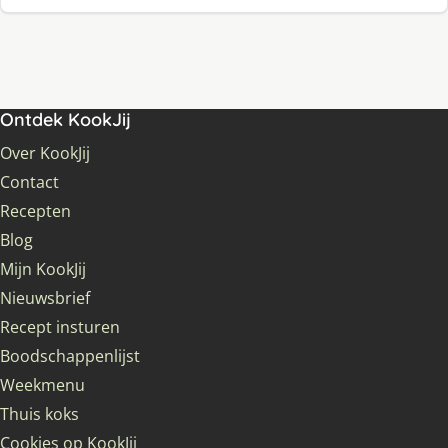
Ontdek KookJij
Over KookJij
Contact
Recepten
Blog
Mijn KookJij
Nieuwsbrief
Recept insturen
Boodschappenlijst
Weekmenu
Thuis koks
Cookies op KookJij