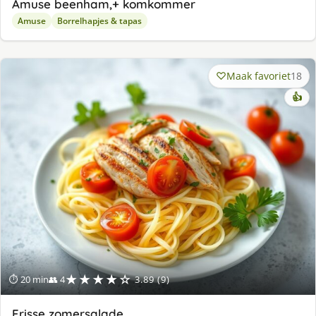
Amuse beenham,+ komkommer
Amuse
Borrelhapjes & tapas
Maak favoriet
18
👍
★★★★☆
⏱ 20 min
👥 4
3.89 (9)
Frisse zomersalade