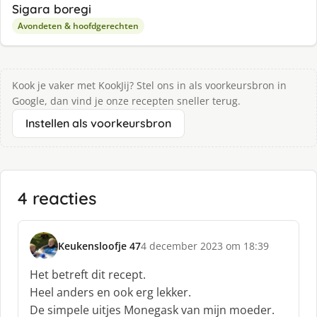
Sigara boregi
Avondeten & hoofdgerechten
Kook je vaker met KookJij? Stel ons in als voorkeursbron in
Google, dan vind je onze recepten sneller terug.
Instellen als voorkeursbron
4 reacties
Keukensloofje 47
4 december 2023 om 18:39
s
c
Het betreft dit recept.
h
Heel anders en ook erg lekker.
r
De simpele uitjes Monegask van mijn moeder.
e