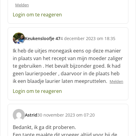
e
Melden
f
Login om te reageren
:
Keukensloofje 47
4 december 2023 om 18:35
s
c
Ik heb de uitjes monegask eens op deze manier
h
in plaats van het recept van mijn moeder zaliger
r
te gebruiken . Het bevalt bijzonder goed. Ik had
e
geen laurierpoeder , daarvoor in de plaats heb
e
f
ik een blaadje laurier laten meepruttelen.
Melden
:
Login om te reageren
Astrid
30 november 2023 om 07:20
s
c
Bedankt, ik ga dit proberen.
h
Een tante maakte dit vroeger altijd voor bij de