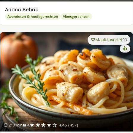
Adana Kebab
Avondeten & hoofdgerechten
Vleesgerechten
Maak favoriet
90
👍
★★★★☆
⏱ 210 min
👥 4
4.45 (457)