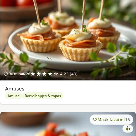
★★★★☆
⏱ 30 min
👥 26
4.23 (40)
Amuses
Amuse
Borrelhapjes & tapas
Maak favoriet
16
👍