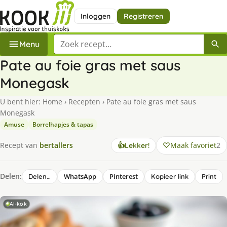
Inloggen
Registreren
Zoek een recept
Menu
Pate au foie gras met saus
Monegask
U bent hier:
Home
›
Recepten
›
Pate au foie gras met saus
Monegask
Amuse
Borrelhapjes & tapas
Maak favoriet
2
Recept van
bertallers
👍
Lekker!
Delen:
WhatsApp
Pinterest
Delen…
Kopieer link
Print
AI-kok