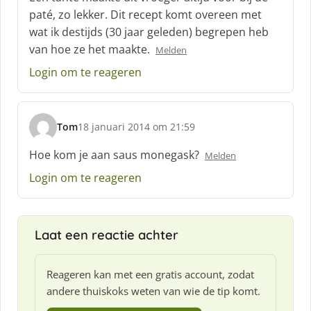
r
paté, zo lekker. Dit recept komt overeen met
e
wat ik destijds (30 jaar geleden) begrepen heb
e
f
van hoe ze het maakte.
Melden
:
Login om te reageren
Tom
18 januari 2014 om 21:59
s
c
Hoe kom je aan saus monegask?
Melden
h
Login om te reageren
r
e
e
f
Laat een reactie achter
:
Reageren kan met een gratis account, zodat
andere thuiskoks weten van wie de tip komt.