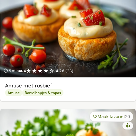
★★★★☆
⏱ 5 min
👥 4
4.26 (23)
Amuse met rosbief
Amuse
Borrelhapjes & tapas
Maak favoriet
20
👍