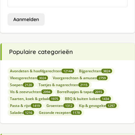
Aanmelden
Populaire categorieën
Avondeten & hoofdgerechten
Bijgerechten
12144
3824
Vleesgerechten
Voorgerechten & amuses
3024
2759
Soepen
Toetjes & nagerechten
2120
2115
Vis & zeevruchten
Borrelhapjes & tapas
2094
2015
Taarten, koek & gebak
BBQ & buiten koken
1975
1434
Pasta & rijst
Groenten
Kip & gevogelte
1419
1312
1297
Salades
Gezonde recepten
1216
1178