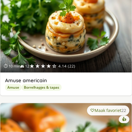
★★★★☆
⏱ 10 min
👥 12
4.14 (22)
Amuse americain
Amuse
Borrelhapjes & tapas
Maak favoriet
22
👍