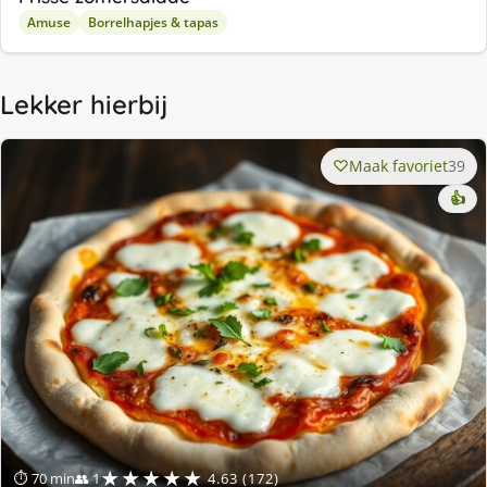
Amuse
Borrelhapjes & tapas
Lekker hierbij
Maak favoriet
39
👍
★★★★★
⏱ 70 min
👥 1
4.63 (172)