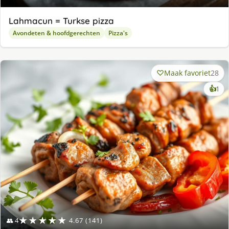
Lahmacun = Turkse pizza
Avondeten & hoofdgerechten
Pizza's
Maak favoriet
28
ke
👍
1
lek
ge
★★★★★
👥 4
4.67 (141)