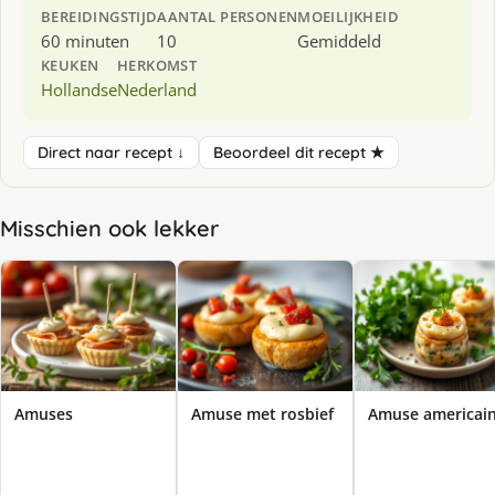
BEREIDINGSTIJD
AANTAL PERSONEN
MOEILIJKHEID
60 minuten
10
Gemiddeld
KEUKEN
HERKOMST
Hollandse
Nederland
Direct naar recept ↓
Beoordeel dit recept ★
Misschien ook lekker
Amuses
Amuse met rosbief
Amuse americai