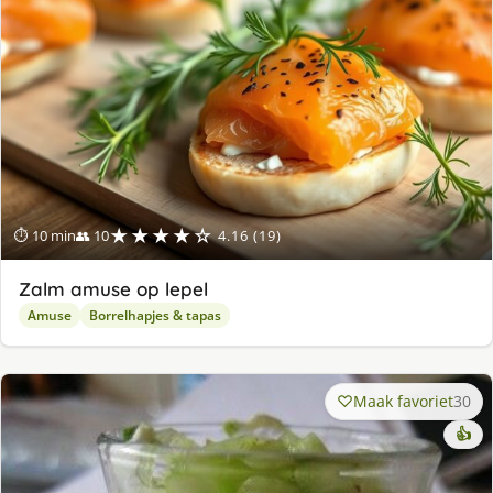
★★★★☆
⏱ 10 min
👥 10
4.16 (19)
Zalm amuse op lepel
Amuse
Borrelhapjes & tapas
Maak favoriet
30
👍