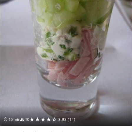
★★★★☆
⏱ 15 min
👥 10
3.93 (14)