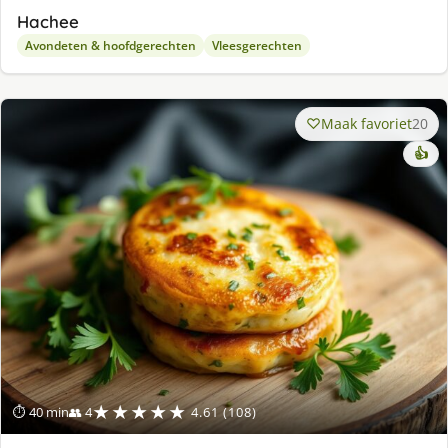
Hachee
Avondeten & hoofdgerechten
Vleesgerechten
Maak favoriet
20
👍
★★★★★
⏱ 40 min
👥 4
4.61 (108)