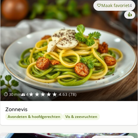
Maak favoriet
4
👍
★★★★★
⏱ 30 min
👥 4
4.63 (78)
Zonnevis
Avondeten & hoofdgerechten
Vis & zeevruchten