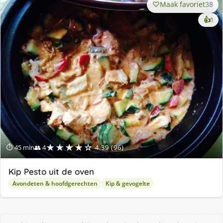
Maak favoriet
38
ke
👍
1
lek
ge
★★★★☆
⏱ 45 min
👥 4
4.39 (96)
Kip Pesto uit de oven
Avondeten & hoofdgerechten
Kip & gevogelte