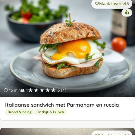
Maak favoriet
6
👍
★★★★★
⏱ 15 min
👥 4
5 (1)
Italiaanse sandwich met Parmaham en rucola
Brood & beleg
Ontbijt & Lunch