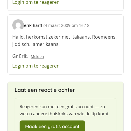
Login om te reageren
erik harff
24 maart 2009 om 16:18
s
c
Hallo, herkomst zeker niet Italiaans. Roemeens,
h
jiddisch.. amerikaans.
r
e
Gr Erik.
Melden
e
f
Login om te reageren
:
Laat een reactie achter
Reageren kan met een gratis account — zo
weten andere thuiskoks van wie de tip komt.
Maak een gratis account