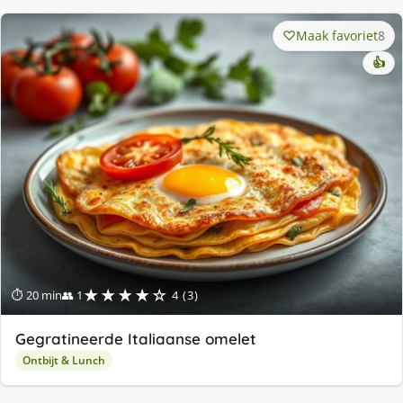
Maak favoriet
8
👍
★★★★☆
⏱ 20 min
👥 1
4 (3)
Gegratineerde Italiaanse omelet
Ontbijt & Lunch