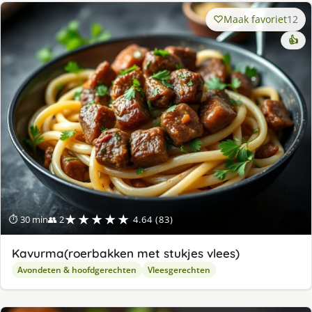
Maak favoriet
12
👍
★★★★★
⏱ 30 min
👥 2
4.64 (83)
Kavurma(roerbakken met stukjes vlees)
Avondeten & hoofdgerechten
Vleesgerechten