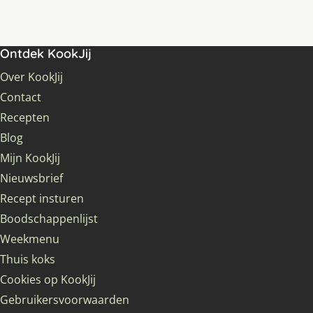
Ontdek KookJij
Over KookJij
Contact
Recepten
Blog
Mijn KookJij
Nieuwsbrief
Recept insturen
Boodschappenlijst
Weekmenu
Thuis koks
Cookies op KookJij
Gebruikersvoorwaarden