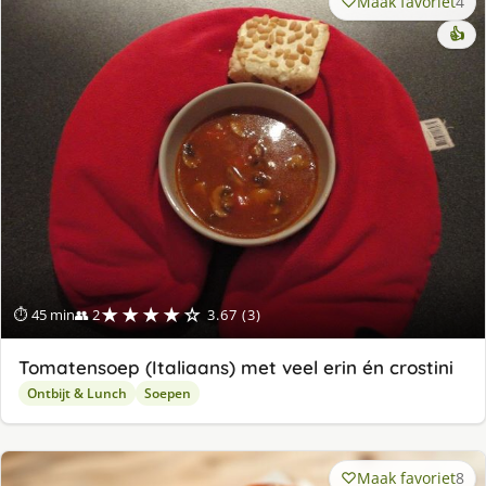
Maak favoriet
4
👍
★★★★☆
⏱ 45 min
👥 2
3.67 (3)
Tomatensoep (Italiaans) met veel erin én crostini
Ontbijt & Lunch
Soepen
Maak favoriet
8