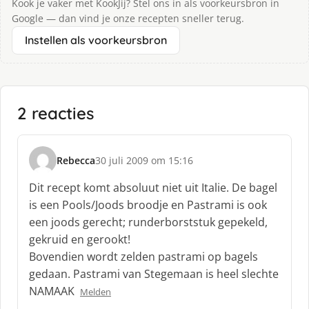
Kook je vaker met KookJij? Stel ons in als voorkeursbron in
Google — dan vind je onze recepten sneller terug.
Instellen als voorkeursbron
2 reacties
Rebecca
30 juli 2009 om 15:16
s
c
Dit recept komt absoluut niet uit Italie. De bagel
h
is een Pools/Joods broodje en Pastrami is ook
r
een joods gerecht; runderborststuk gepekeld,
e
gekruid en gerookt!
e
f
Bovendien wordt zelden pastrami op bagels
:
gedaan. Pastrami van Stegemaan is heel slechte
NAMAAK
Melden