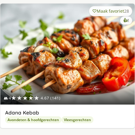
Maak favoriet
28
ke
👍
1
lek
ge
★★★★★
👥 4
4.67 (141)
Adana Kebab
Avondeten & hoofdgerechten
Vleesgerechten