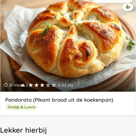
👍
★★★☆☆
⏱ 30 min
👥 2
3.33 (6)
Pandorato (Pikant brood uit de koekenpan)
Ontbijt & Lunch
Lekker hierbij