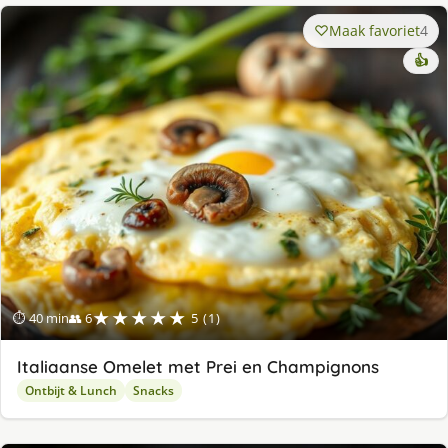
Maak favoriet
4
👍
★★★★★
⏱ 40 min
👥 6
5 (1)
Italiaanse Omelet met Prei en Champignons
Ontbijt & Lunch
Snacks