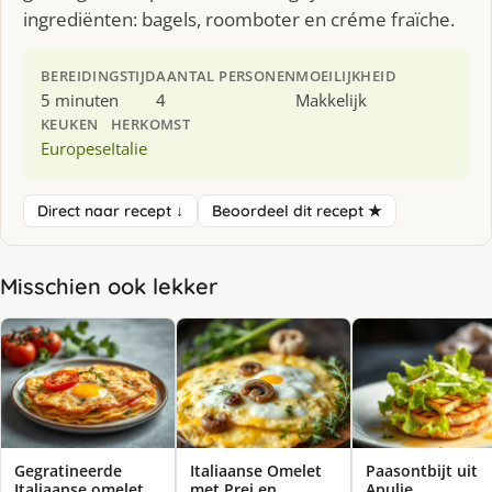
ingrediënten: bagels, roomboter en créme fraïche.
BEREIDINGSTIJD
AANTAL PERSONEN
MOEILIJKHEID
5 minuten
4
Makkelijk
KEUKEN
HERKOMST
Europese
Italie
Direct naar recept ↓
Beoordeel dit recept ★
Misschien ook lekker
Gegratineerde
Italiaanse Omelet
Paasontbijt uit
Italiaanse omelet
met Prei en
Apulie