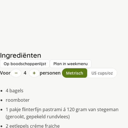
Ingrediënten
Op boodschappenlijst
Plan in weekmenu
−
+
Voor
4
personen
Metrisch
US cups/oz
4 bagels
roomboter
1 pakje flinterfijn pastrami á 120 gram van stegeman
(gerookt, gepekeld rundvlees)
2 eetlepels créme fraïche