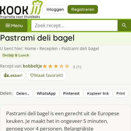
Inloggen
Registreren
Zoek een recept
Menu
Pastrami deli bagel
U bent hier:
Home
›
Recepten
›
Pastrami deli bagel
Ontbijt & Lunch
★★★☆☆
Recept van
bobbeltje
3 (1)
Maak favoriet
0
👍
Lekker!
Delen:
WhatsApp
Pinterest
Delen…
Kopieer link
Print
Pastrami deli bagel is een gerecht uit de Europese
keuken. Je maakt het in ongeveer 5 minuten,
genoeg voor 4 personen. Belangrijkste