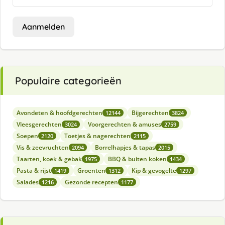
Aanmelden
Populaire categorieën
Avondeten & hoofdgerechten
Bijgerechten
12144
3824
Vleesgerechten
Voorgerechten & amuses
3024
2759
Soepen
Toetjes & nagerechten
2120
2115
Vis & zeevruchten
Borrelhapjes & tapas
2094
2015
Taarten, koek & gebak
BBQ & buiten koken
1975
1434
Pasta & rijst
Groenten
Kip & gevogelte
1419
1312
1297
Salades
Gezonde recepten
1216
1177