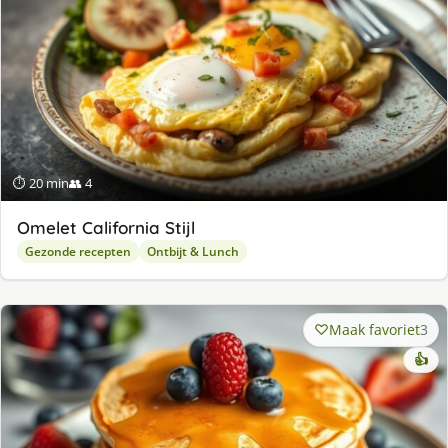
⏱ 20 min
👥 4
Omelet California Stijl
Gezonde recepten
Ontbijt & Lunch
Maak favoriet
3
👍