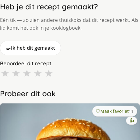
Heb je dit recept gemaakt?
Eén tik — zo zien andere thuiskoks dat dit recept werkt. Als
lid komt het ook in je kooklogboek.
🍳
Ik heb dit gemaakt
Beoordeel dit recept
★
★
★
★
★
Probeer dit ook
Maak favoriet
11
👍