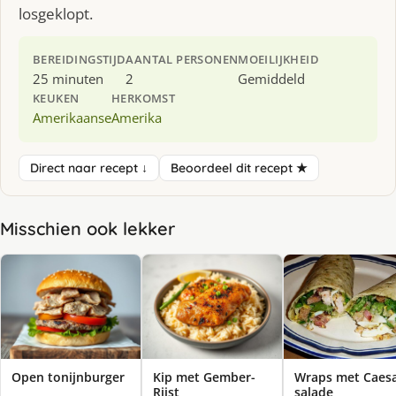
losgeklopt.
BEREIDINGSTIJD
AANTAL PERSONEN
MOEILIJKHEID
25 minuten
2
Gemiddeld
KEUKEN
HERKOMST
Amerikaanse
Amerika
Direct naar recept ↓
Beoordeel dit recept ★
Misschien ook lekker
Open tonijnburger
Kip met Gember-
Wraps met Caes
Rijst
salade