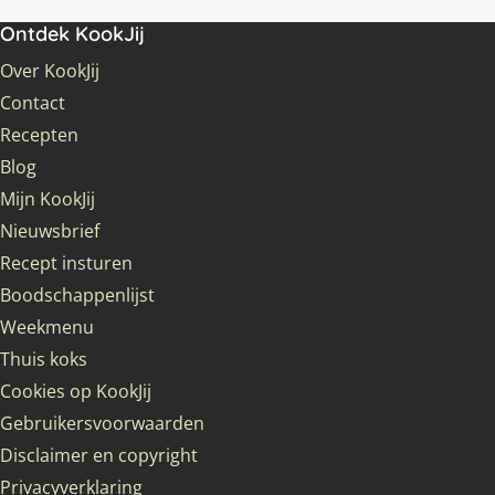
Ontdek KookJij
Over KookJij
Contact
Recepten
Blog
Mijn KookJij
Nieuwsbrief
Recept insturen
Boodschappenlijst
Weekmenu
Thuis koks
Cookies op KookJij
Gebruikersvoorwaarden
Disclaimer en copyright
Privacyverklaring