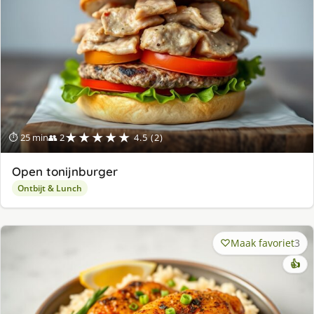
★★★★★
⏱ 25 min
👥 2
4.5 (2)
Open tonijnburger
Ontbijt & Lunch
Maak favoriet
3
👍