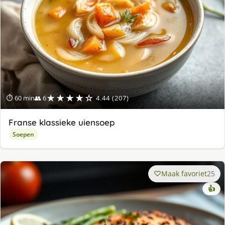
★★★★☆
⏱ 60 min
👥 6
4.44 (207)
Franse klassieke uiensoep
Soepen
Maak favoriet
25
👍