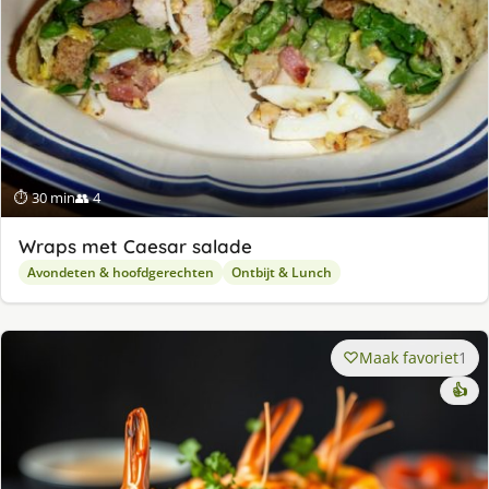
⏱ 30 min
👥 4
Wraps met Caesar salade
Avondeten & hoofdgerechten
Ontbijt & Lunch
Maak favoriet
1
👍