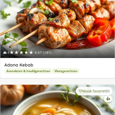
★★★★★
👥 4
4.67 (141)
Adana Kebab
Avondeten & hoofdgerechten
Vleesgerechten
Maak favoriet
85
👍