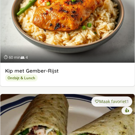
⏱ 60 min
👥 4
Kip met Gember-Rijst
Ontbijt & Lunch
Maak favoriet
1
👍