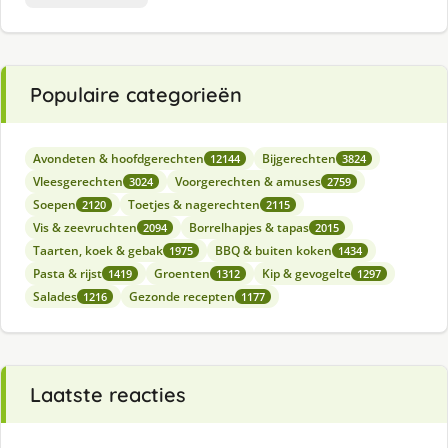
Populaire categorieën
Avondeten & hoofdgerechten
Bijgerechten
12144
3824
Vleesgerechten
Voorgerechten & amuses
3024
2759
Soepen
Toetjes & nagerechten
2120
2115
Vis & zeevruchten
Borrelhapjes & tapas
2094
2015
Taarten, koek & gebak
BBQ & buiten koken
1975
1434
Pasta & rijst
Groenten
Kip & gevogelte
1419
1312
1297
Salades
Gezonde recepten
1216
1177
Laatste reacties