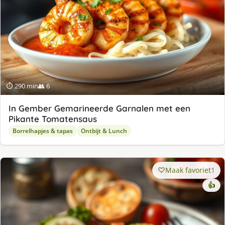
⏱ 290 min
👥 6
In Gember Gemarineerde Garnalen met een
Pikante Tomatensaus
Borrelhapjes & tapas
Ontbijt & Lunch
Maak favoriet
1
👍