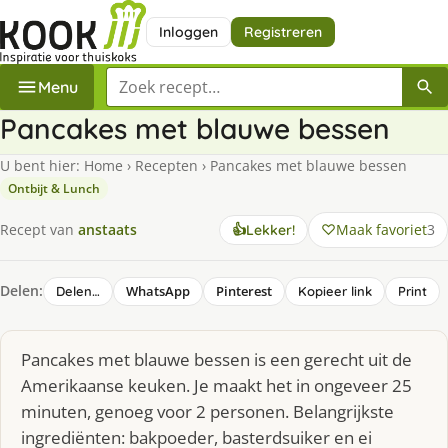
Inloggen
Registreren
Zoek een recept
Menu
Pancakes met blauwe bessen
U bent hier:
Home
›
Recepten
›
Pancakes met blauwe bessen
Ontbijt & Lunch
Maak favoriet
3
Recept van
anstaats
👍
Lekker!
Delen:
WhatsApp
Pinterest
Delen…
Kopieer link
Print
Pancakes met blauwe bessen is een gerecht uit de
Amerikaanse keuken. Je maakt het in ongeveer 25
minuten, genoeg voor 2 personen. Belangrijkste
ingrediënten: bakpoeder, basterdsuiker en ei