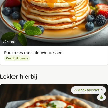
⏱ 40 min
Pancakes met blauwe bessen
Ontbijt & Lunch
Lekker hierbij
Maak favoriet
39
👍