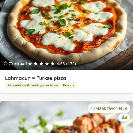
★★★★★
⏱ 70 min
👥 1
4.63 (172)
Lahmacun = Turkse pizza
Avondeten & hoofdgerechten
Pizza's
Maak favoriet
28
ke
👍
1
lek
ge