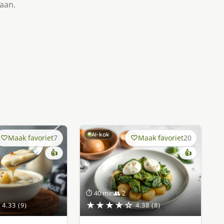
taan.
AI-kok
Maak favoriet
7
Maak favoriet
20
👍
👍
⏱ 40 min
👥 2
★★★★☆
4.33 (9)
4.38 (8)