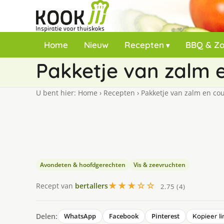
Home
Nieuw
Recepten
BBQ & Z
Pakketje van zalm 
U bent hier:
Home
›
Recepten
›
Pakketje van zalm en cou
Avondeten & hoofdgerechten
Vis & zeevruchten
★★★☆☆
Recept van
bertallers
2.75 (4)
Delen:
WhatsApp
Facebook
Pinterest
Kopieer li