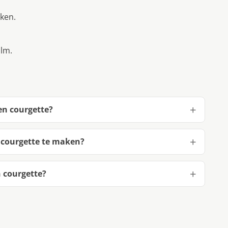
kken.
alm.
en courgette?
 courgette te maken?
 courgette?