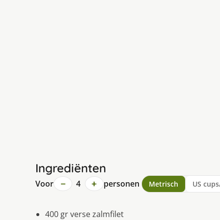
Ingrediënten
−
+
Voor
4
personen
Metrisch
US cups
400 gr verse zalmfilet