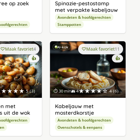
ree op zoek
Spinazie-pestostamp
met verpakte kabeljauw
Avondeten & hoofdgerechten
hoofdgerechten
Stamppotten
AI-kok
Maak favoriet
4
Maak favoriet
11
👍
👍
★★★★★
★★★★☆
5 (3)
⏱ 30 min
👥 4
4 (6)
en met
Kabeljauw met
s uit de wok
mosterdkorstje
hoofdgerechten
Avondeten & hoofdgerechten
ten
Ovenschotels & eenpans