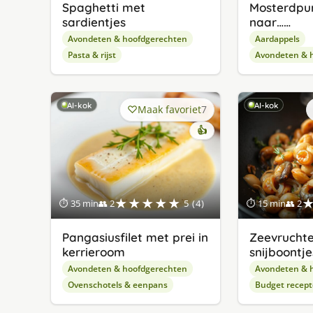
Spaghetti met
Mosterdpu
sardientjes
naar……
Avondeten & hoofdgerechten
Aardappels
Pasta & rijst
Avondeten & 
AI-kok
AI-kok
Maak favoriet
7
👍
★★★★★
⏱ 35 min
👥 2
5 (4)
⏱ 15 min
👥 2
Pangasiusfilet met prei in
Zeevrucht
kerrieroom
snijboontje
Avondeten & hoofdgerechten
Avondeten & 
Ovenschotels & eenpans
Budget recep