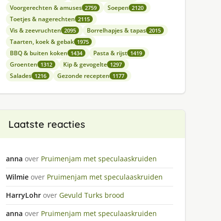
Voorgerechten & amuses
Soepen
2759
2120
Toetjes & nagerechten
2115
Vis & zeevruchten
Borrelhapjes & tapas
2095
2015
Taarten, koek & gebak
1975
BBQ & buiten koken
Pasta & rijst
1434
1419
Groenten
Kip & gevogelte
1312
1297
Salades
Gezonde recepten
1216
1177
Laatste reacties
anna
over
Pruimenjam met speculaaskruiden
Wilmie
over
Pruimenjam met speculaaskruiden
HarryLohr
over
Gevuld Turks brood
anna
over
Pruimenjam met speculaaskruiden