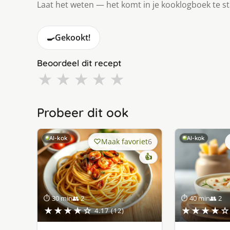
Laat het weten — het komt in je kooklogboek te s
🍳
Gekookt!
Beoordeel dit recept
★
★
★
★
★
Probeer dit ook
AI-kok
AI-kok
Maak favoriet
6
👍
⏱ 30 min
👥 2
⏱ 40 min
👥 2
★★★★☆
★★★★☆
4.17 (12)