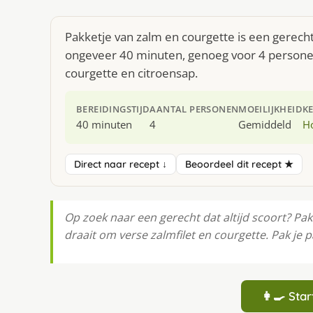
Pakketje van zalm en courgette is een gerecht
ongeveer 40 minuten, genoeg voor 4 personen.
courgette en citroensap.
BEREIDINGSTIJD
AANTAL PERSONEN
MOEILIJKHEID
K
40 minuten
4
Gemiddeld
H
Direct naar recept ↓
Beoordeel dit recept ★
Op zoek naar een gerecht dat altijd scoort? Pak
draait om verse zalmfilet en courgette. Pak je p
👩‍🍳 St