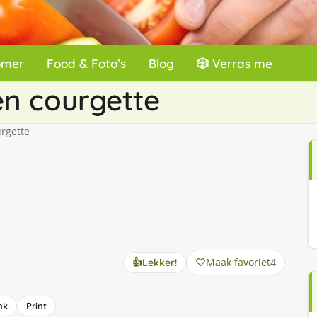
omer
Food & Foto’s
Blog
🎲 Verras me
en courgette
rgette
Maak favoriet
4
👍
Lekker!
nk
Print