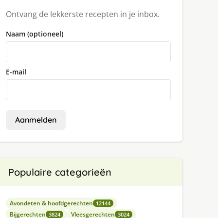
Ontvang de lekkerste recepten in je inbox.
Naam (optioneel)
E-mail
Aanmelden
Populaire categorieën
Avondeten & hoofdgerechten
12144
Bijgerechten
Vleesgerechten
3824
3024