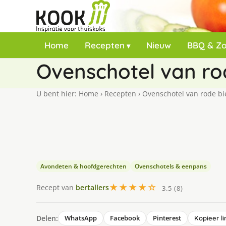
Home
Recepten
Nieuw
BBQ & Z
Ovenschotel van ro
U bent hier:
Home
›
Recepten
›
Ovenschotel van rode bi
Avondeten & hoofdgerechten
Ovenschotels & eenpans
★★★★☆
Recept van
bertallers
3.5 (8)
Delen:
WhatsApp
Facebook
Pinterest
Kopieer li