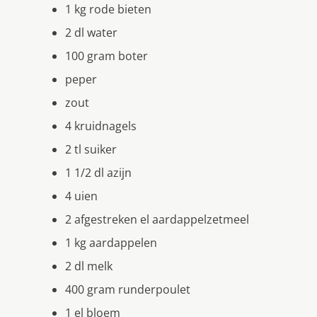
1 kg rode bieten
2 dl water
100 gram boter
peper
zout
4 kruidnagels
2 tl suiker
1 1/2 dl azijn
4 uien
2 afgestreken el aardappelzetmeel
1 kg aardappelen
2 dl melk
400 gram runderpoulet
1 el bloem