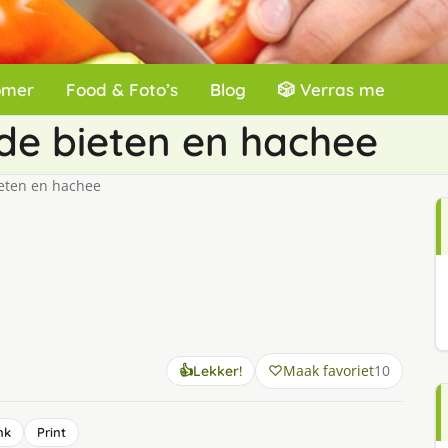
omer
Food & Foto’s
Blog
🎲 Verras me
de bieten en hachee
eten en hachee
Maak favoriet
10
👍
Lekker!
nk
Print