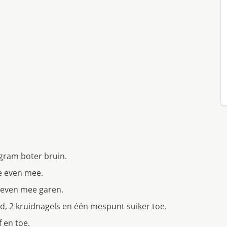
 gram boter bruin.
e even mee.
k even mee garen.
lad, 2 kruidnagels en één mespunt suiker toe.
f en toe.