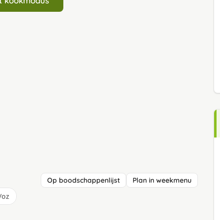
art kookmodus
Op boodschappenlijst
Plan in weekmenu
/oz