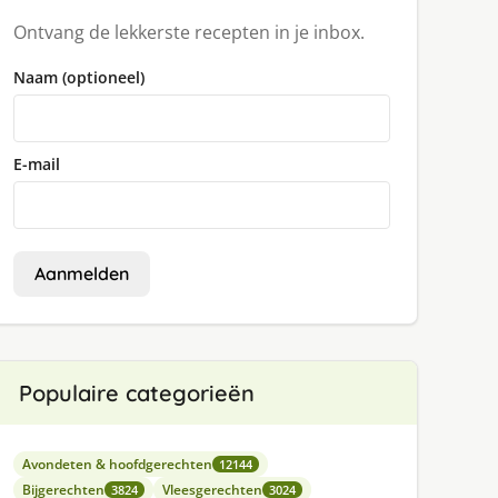
Ontvang de lekkerste recepten in je inbox.
Naam (optioneel)
E-mail
Aanmelden
Populaire categorieën
Avondeten & hoofdgerechten
12144
Bijgerechten
Vleesgerechten
3824
3024