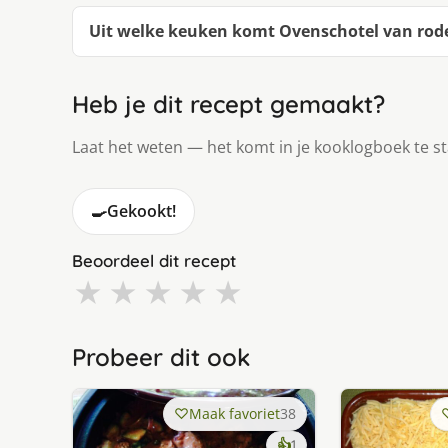
Uit welke keuken komt Ovenschotel van rod
Heb je dit recept gemaakt?
Laat het weten — het komt in je kooklogboek te s
🍳
Gekookt!
Beoordeel dit recept
★
★
★
★
★
Probeer dit ook
Maak favoriet
38
keer
👍
1