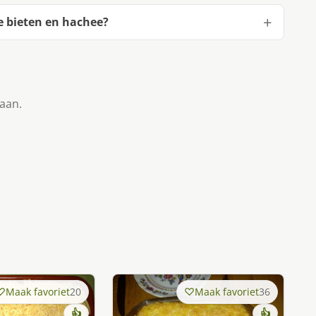
e bieten en hachee?
taan.
Maak favoriet
20
Maak favoriet
36
👍
👍