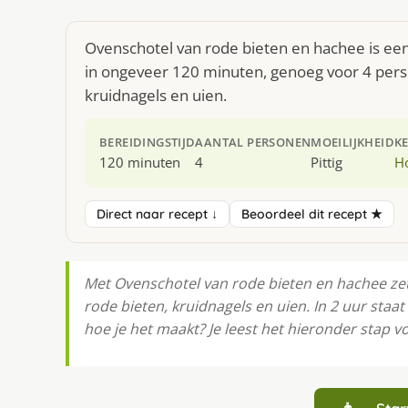
Ovenschotel van rode bieten en hachee is een
in ongeveer 120 minuten, genoeg voor 4 perso
kruidnagels en uien.
BEREIDINGSTIJD
AANTAL PERSONEN
MOEILIJKHEID
K
120 minuten
4
Pittig
H
Direct naar recept ↓
Beoordeel dit recept ★
Met Ovenschotel van rode bieten en hachee zet j
rode bieten, kruidnagels en uien. In 2 uur staa
hoe je het maakt? Je leest het hieronder stap v