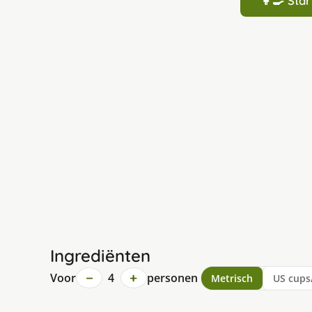
👩‍🍳 St
Ingrediënten
−
+
Voor
4
personen
Metrisch
US cups