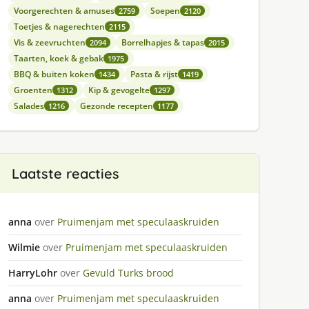
Voorgerechten & amuses
Soepen
2759
2120
Toetjes & nagerechten
2115
Vis & zeevruchten
Borrelhapjes & tapas
2094
2015
Taarten, koek & gebak
1975
BBQ & buiten koken
Pasta & rijst
1434
1419
Groenten
Kip & gevogelte
1312
1297
Salades
Gezonde recepten
1216
1177
Laatste reacties
anna
over
Pruimenjam met speculaaskruiden
Wilmie
over
Pruimenjam met speculaaskruiden
HarryLohr
over
Gevuld Turks brood
anna
over
Pruimenjam met speculaaskruiden