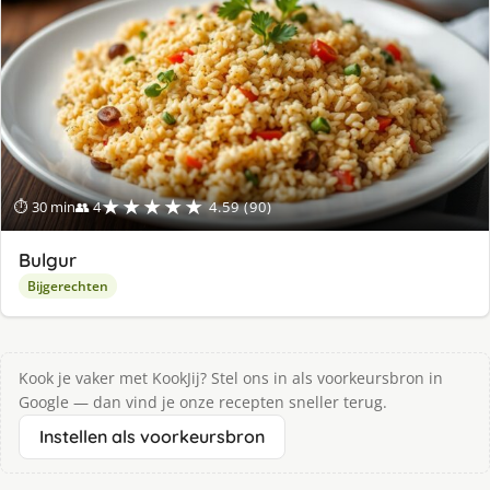
★★★★★
⏱ 30 min
👥 4
4.59 (90)
Bulgur
Bijgerechten
Kook je vaker met KookJij? Stel ons in als voorkeursbron in
Google — dan vind je onze recepten sneller terug.
Instellen als voorkeursbron