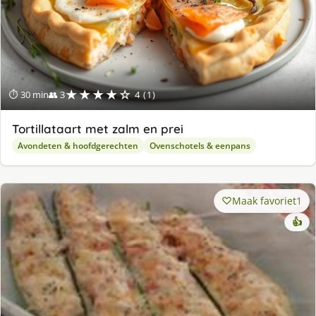
★★★★☆
⏱ 30 min
👥 3
4 (1)
Tortillataart met zalm en prei
Avondeten & hoofdgerechten
Ovenschotels & eenpans
Maak favoriet
1
👍