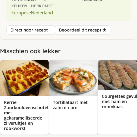
KEUKEN
HERKOMST
Europese
Nederland
Direct naar recept ↓
Beoordeel dit recept ★
Misschien ook lekker
Courgettes gevu
met ham en
Kerrie
Tortillataart met
roomkaas
Zuurkoolovenschotel
zalm en prei
met
gekaramelliseerde
zilveruitjes en
rookworst