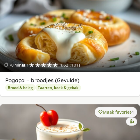
★★★★★
⏱ 70 min
👥 1
4.62 (101)
Pogaça = broodjes (Gevulde)
Brood & beleg
Taarten, koek & gebak
Maak favoriet
4
👍