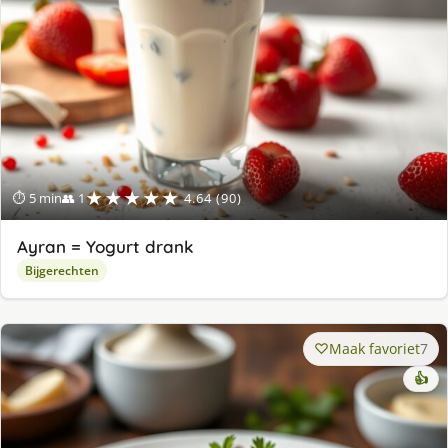
★★★★★
⏱ 5 min
👥 1
4.64 (90)
Ayran = Yogurt drank
Bijgerechten
Maak favoriet
7
👍