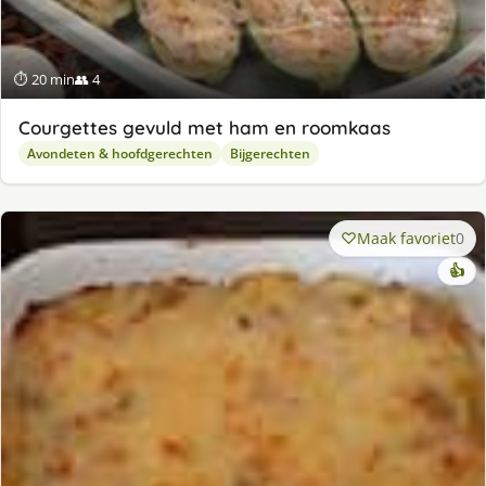
⏱ 20 min
👥 4
Courgettes gevuld met ham en roomkaas
Avondeten & hoofdgerechten
Bijgerechten
Maak favoriet
0
👍