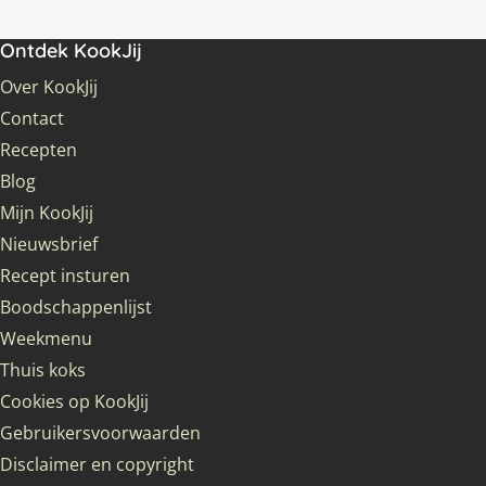
Ontdek KookJij
Over KookJij
Contact
Recepten
Blog
Mijn KookJij
Nieuwsbrief
Recept insturen
Boodschappenlijst
Weekmenu
Thuis koks
Cookies op KookJij
Gebruikersvoorwaarden
Disclaimer en copyright