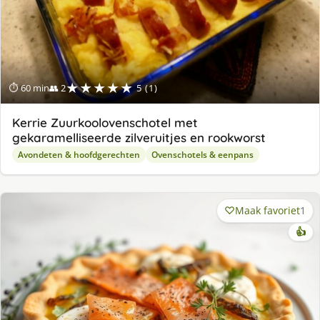
★★★★★
⏱ 60 min
👥 2
5 (1)
Kerrie Zuurkoolovenschotel met
gekaramelliseerde zilveruitjes en rookworst
Avondeten & hoofdgerechten
Ovenschotels & eenpans
Maak favoriet
1
👍