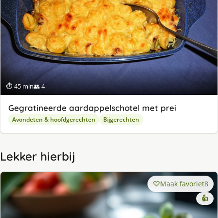
⏱ 45 min
👥 4
Gegratineerde aardappelschotel met prei
Avondeten & hoofdgerechten
Bijgerechten
Lekker hierbij
Maak favoriet
8
👍