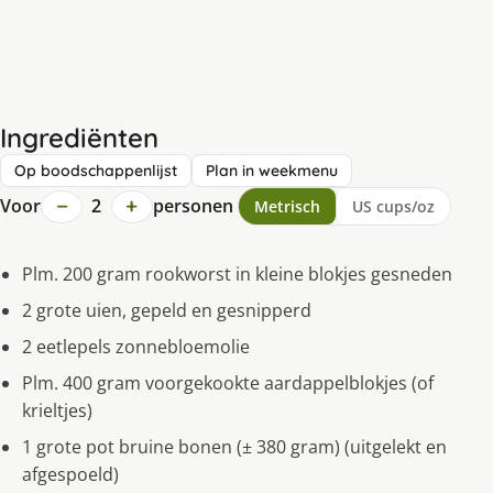
Ingrediënten
Op boodschappenlijst
Plan in weekmenu
−
+
Voor
2
personen
Metrisch
US cups/oz
Plm. 200 gram rookworst in kleine blokjes gesneden
2 grote uien, gepeld en gesnipperd
2 eetlepels zonnebloemolie
Plm. 400 gram voorgekookte aardappelblokjes (of
krieltjes)
1 grote pot bruine bonen (± 380 gram) (uitgelekt en
afgespoeld)