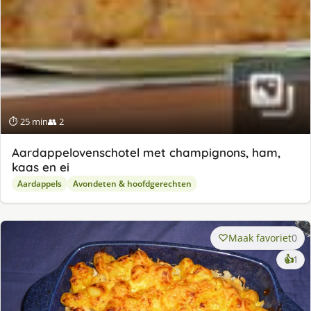
⏱ 25 min
👥 2
Aardappelovenschotel met champignons, ham,
kaas en ei
Aardappels
Avondeten & hoofdgerechten
Maak favoriet
0
ke
👍
1
lek
ge