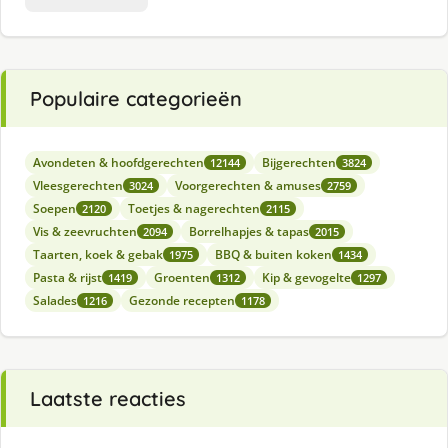
Populaire categorieën
Avondeten & hoofdgerechten
Bijgerechten
12144
3824
Vleesgerechten
Voorgerechten & amuses
3024
2759
Soepen
Toetjes & nagerechten
2120
2115
Vis & zeevruchten
Borrelhapjes & tapas
2094
2015
Taarten, koek & gebak
BBQ & buiten koken
1975
1434
Pasta & rijst
Groenten
Kip & gevogelte
1419
1312
1297
Salades
Gezonde recepten
1216
1178
Laatste reacties