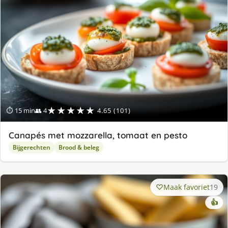
★★★★★
⏱ 15 min
👥 4
4.65 (101)
Canapés met mozzarella, tomaat en pesto
Bijgerechten
Brood & beleg
Maak favoriet
19
👍