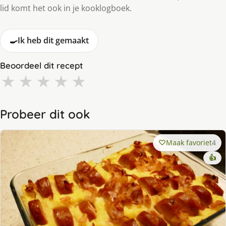
lid komt het ook in je kooklogboek.
🍳
Ik heb dit gemaakt
Beoordeel dit recept
★
★
★
★
★
Probeer dit ook
Maak favoriet
4
👍