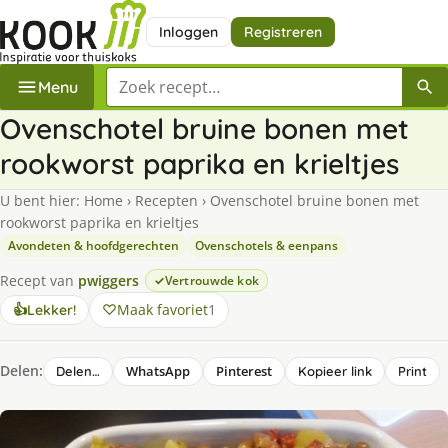
Inloggen
Registreren
Zoek een recept
Menu
Ovenschotel bruine bonen met
rookworst paprika en krieltjes
U bent hier:
Home
›
Recepten
›
Ovenschotel bruine bonen met
rookworst paprika en krieltjes
Avondeten & hoofdgerechten
Ovenschotels & eenpans
Recept van
pwiggers
Vertrouwde kok
Maak favoriet
1
👍
Lekker!
Delen:
WhatsApp
Pinterest
Delen…
Kopieer link
Print