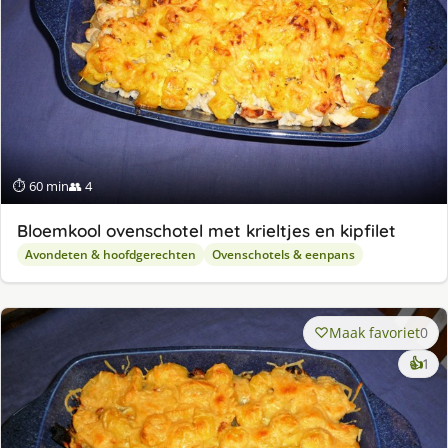
⏱ 60 min
👥 4
Bloemkool ovenschotel met krieltjes en kipfilet
Avondeten & hoofdgerechten
Ovenschotels & eenpans
Maak favoriet
0
ke
👍
1
lek
ge